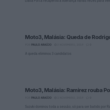
Dalla Porta recuperou a liderança várias vezes para ve
Moto3, Malásia: Queda de Rodrigo
POR
PAULO ARAÚJO
3 NOVEMBRO, 2019
0
A queda eliminou 3 candidatos
Moto3, Malásia: Ramirez rouba Po
POR
PAULO ARAÚJO
2 NOVEMBRO, 2019
0
Suzuki dominou toda a sessão, só para ser batido por R