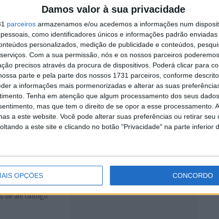
Damos valor à sua privacidade
31
parceiros
armazenamos e/ou acedemos a informações num dispositi
essoais, como identificadores únicos e informações padrão enviadas 
conteúdos personalizados, medição de publicidade e conteúdos, pesqui
serviços.
Com a sua permissão, nós e os nossos parceiros poderemos 
ção precisos através da procura de dispositivos. Poderá clicar para co
ossa parte e pela parte dos nossos 1731 parceiros, conforme descrit
eder a informações mais pormenorizadas e alterar as suas preferência
timento.
Tenha em atenção que algum processamento dos seus dados
cida
nsentimento, mas que tem o direito de se opor a esse processamento. A
as a este website. Você pode alterar suas preferências ou retirar seu
tando a este site e clicando no botão "Privacidade" na parte inferior 
apertada
AIS OPÇÕES
CONCORDO
os de um castigo