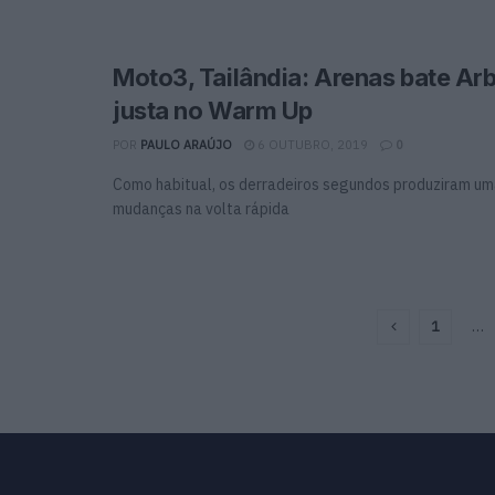
Moto3, Tailândia: Arenas bate Arb
justa no Warm Up
POR
PAULO ARAÚJO
6 OUTUBRO, 2019
0
Como habitual, os derradeiros segundos produziram um
mudanças na volta rápida
1
…