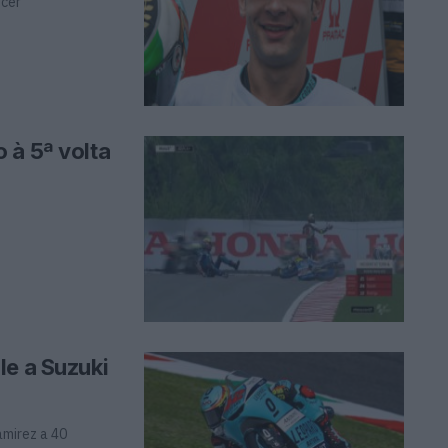
ncer
 à 5ª volta
le a Suzuki
amirez a 40