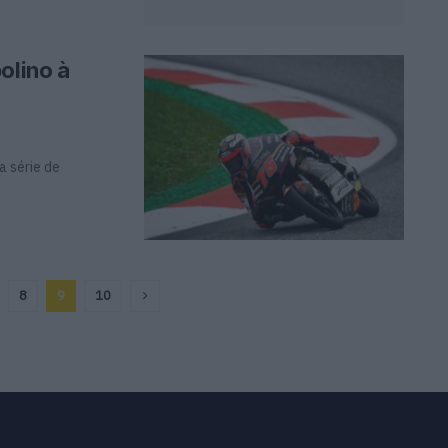
olino à
a série de
8
9
10