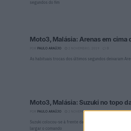
segundos do fim
Moto3, Malásia: Arenas em cima 
POR
PAULO ARAÚJO
2 NOVEMBRO, 2019
0
As habituais trocas dos últimos segundos deixaram Are
Moto3, Malásia: Suzuki no topo d
POR
PAULO ARAÚJO
2 NOVEMBRO, 2019
0
Suzuki colocou-se à frente da sessão seca de abertura
largar o comando