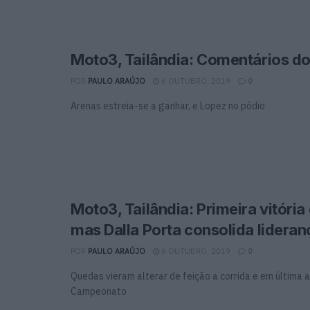
Moto3, Tailândia: Comentários d
POR
PAULO ARAÚJO
6 OUTUBRO, 2019
0
Arenas estreia-se a ganhar, e Lopez no pódio
Moto3, Tailândia: Primeira vitória
mas Dalla Porta consolida lideran
POR
PAULO ARAÚJO
6 OUTUBRO, 2019
0
Quedas vieram alterar de feição a corrida e em última a
Campeonato