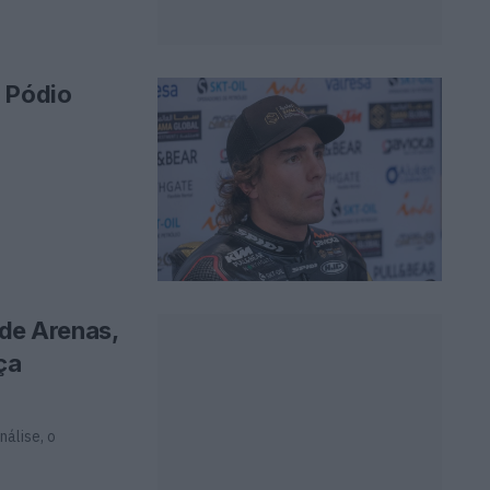
o Pódio
 de Arenas,
ça
nálise, o