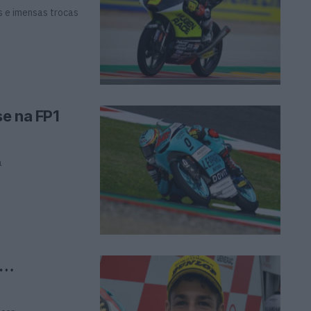
s e imensas trocas
e na FP1
a
a…