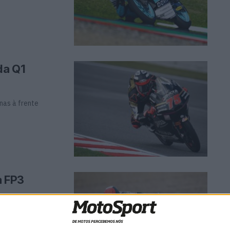
da Q1
nas à frente
a FP3
 par anão mais