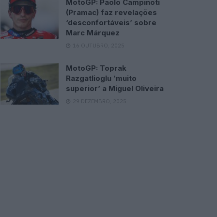
MotoGP: Paolo Campinoti
(Pramac) faz revelações
‘desconfortáveis’ sobre
Marc Márquez
16 OUTUBRO, 2025
MotoGP: Toprak
Razgatlioglu ‘muito
superior’ a Miguel Oliveira
29 DEZEMBRO, 2025