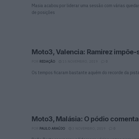
Masia acabou por liderar uma sessão com várias queda
de posições
Moto3, Valencia: Ramirez impõe-s
POR
REDAÇÃO
15 NOVEMBRO, 2019
0
Os tempos ficaram bastante aquém do recorde da pist
Moto3, Malásia: O pódio coment
POR
PAULO ARAÚJO
3 NOVEMBRO, 2019
0