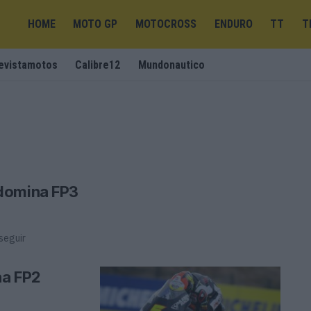
HOME
MOTO GP
MOTOCROSS
ENDURO
TT
T
evistamotos
Calibre12
Mundonautico
 domina FP3
seguir
na FP2