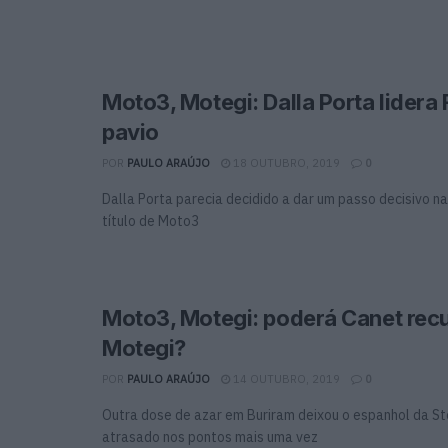
Moto3, Motegi: Dalla Porta lidera 
pavio
POR
PAULO ARAÚJO
18 OUTUBRO, 2019
0
Dalla Porta parecia decidido a dar um passo decisivo n
título de Moto3
Moto3, Motegi: poderá Canet rec
Motegi?
POR
PAULO ARAÚJO
14 OUTUBRO, 2019
0
Outra dose de azar em Buriram deixou o espanhol da S
atrasado nos pontos mais uma vez