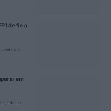
FP1 de fio a
a conquista do
uperar em
terilgarda Max