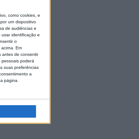
vo, como cookies, e
por um dispositivo
sa de audiências e
usar identificação e
nsentir o
o acima. Em
s antes de consentir
 pessoais poderá
s suas preferências
 consentimento a
da página.