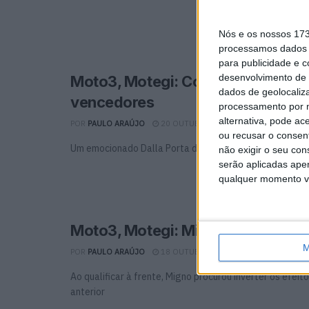
Nós e os nossos 17
processamos dados p
para publicidade e 
desenvolvimento de 
Moto3, Motegi: Comentários dos
dados de geolocaliza
vencedores
processamento por n
alternativa, pode ac
POR
PAULO ARAÚJO
20 OUTUBRO, 2019
0
ou recusar o consen
Um emocionado Dalla Porta dedicou a vitória à avó fale
não exigir o seu co
serão aplicadas apen
qualquer momento vol
Moto3, Motegi: Migno lidera FP2 
M
POR
PAULO ARAÚJO
18 OUTUBRO, 2019
0
Ao qualificar à frente, Migno procurou inverter os efeit
anterior