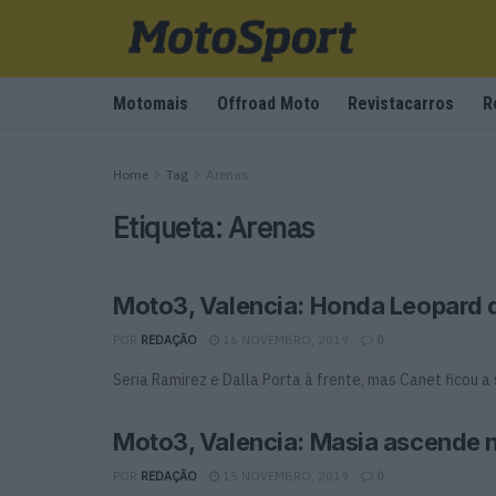
Motomais
Offroad Moto
Revistacarros
R
Home
Tag
Arenas
Etiqueta:
Arenas
Moto3, Valencia: Honda Leopard
POR
REDAÇÃO
16 NOVEMBRO, 2019
0
Seria Ramirez e Dalla Porta à frente, mas Canet ficou a 
Moto3, Valencia: Masia ascende 
POR
REDAÇÃO
15 NOVEMBRO, 2019
0