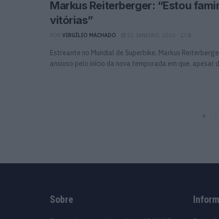
Markus Reiterberger: “Estou fami
vitórias”
POR
VIRGÍLIO MACHADO
21 JANEIRO, 2016
0
Estreante no Mundial de Superbike, Markus Reiterberge
ansioso pelo início da nova temporada em que, apesar de 
Sobre
Infor