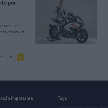
nto por
r afirmou-se
estreante, vai ...
1
2
3
mação importante
Tags