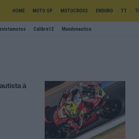
HOME
MOTO GP
MOTOCROSS
ENDURO
TT
T
evistamotos
Calibre12
Mundonautico
autista à