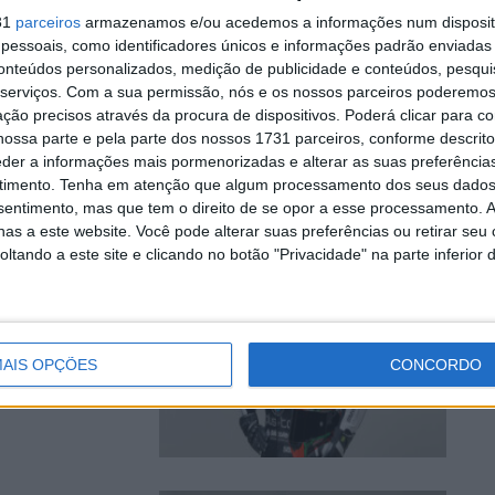
31
parceiros
armazenamos e/ou acedemos a informações num dispositi
essoais, como identificadores únicos e informações padrão enviadas 
conteúdos personalizados, medição de publicidade e conteúdos, pesqui
serviços.
Com a sua permissão, nós e os nossos parceiros poderemos 
 Althea, do
ção precisos através da procura de dispositivos. Poderá clicar para co
os ...
ossa parte e pela parte dos nossos 1731 parceiros, conforme descrit
eder a informações mais pormenorizadas e alterar as suas preferência
timento.
Tenha em atenção que algum processamento dos seus dados
nsentimento, mas que tem o direito de se opor a esse processamento. A
as a este website. Você pode alterar suas preferências ou retirar seu
tando a este site e clicando no botão "Privacidade" na parte inferior 
orme
AIS OPÇÕES
CONCORDO
Aprilia, Jordi