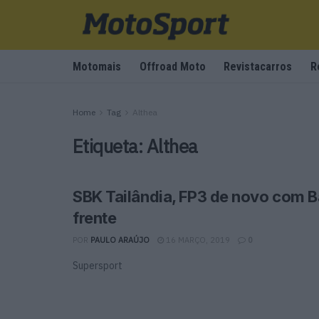
Motomais
Offroad Moto
Revistacarros
R
Home
Tag
Althea
Etiqueta:
Althea
SBK Tailândia, FP3 de novo com B
frente
POR
PAULO ARAÚJO
16 MARÇO, 2019
0
Supersport