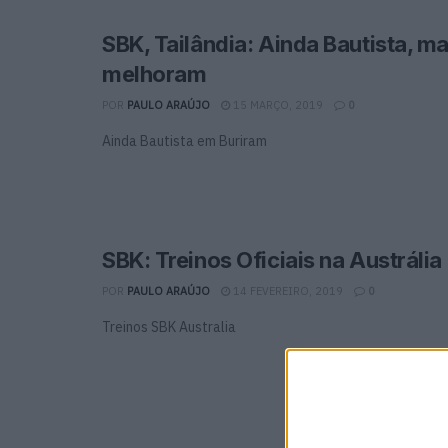
SBK, Tailândia: Ainda Bautista, m
melhoram
POR
PAULO ARAÚJO
15 MARÇO, 2019
0
Ainda Bautista em Buriram
SBK: Treinos Oficiais na Austrália
POR
PAULO ARAÚJO
14 FEVEREIRO, 2019
0
Treinos SBK Australia