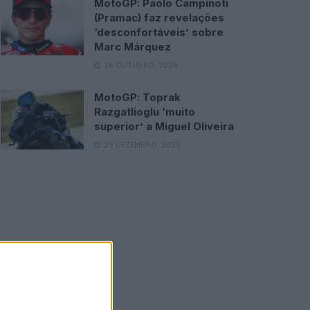
MotoGP: Paolo Campinoti
(Pramac) faz revelações
‘desconfortáveis’ sobre
Marc Márquez
16 OUTUBRO, 2025
MotoGP: Toprak
Razgatlioglu ‘muito
superior’ a Miguel Oliveira
29 DEZEMBRO, 2025