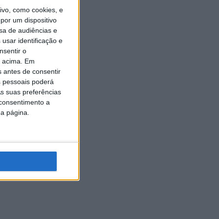
vo, como cookies, e
por um dispositivo
sa de audiências e
usar identificação e
nsentir o
o acima. Em
s antes de consentir
 pessoais poderá
s suas preferências
 consentimento a
da página.