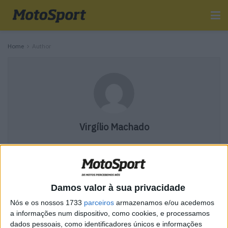
Home
Author
Virgílio Machado
Kyle Partridge coloca ponto final na
carreira
Damos valor à sua privacidade
POR
VIRGÍLIO MACHADO
20 NOVEMBRO, 2015
0
Nós e os nossos 1733
parceiros
armazenamos e/ou acedemos
a informações num dispositivo, como cookies, e processamos
1
…
253
254
dados pessoais, como identificadores únicos e informações