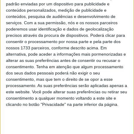
padrão enviadas por um dispositivo para publicidade e
conteúdos personalizados, medição de publicidade e
conteúdos, pesquisa de audiências e desenvolvimento de
Tendências
Comentários
Novidades
serviços.
Com a sua permissão, nós e os nossos parceiros
poderemos usar identificação e dados de geolocalização
precisos através da procura de dispositivos. Poderá clicar para
MotoGP- Reviravolta com Oliveira na Honda
consentir o processamento por nossa parte e pela parte dos
8 SETEMBRO, 2025
nossos 1733 parceiros, conforme descrito acima. Em
alternativa, pode aceder a informações mais pormenorizadas e
MotoGP: Reviravolta? Miguel Oliveira pode
alterar as suas preferências antes de consentir ou recusar o
ter vaga em 2026
consentimento.
Tenha em atenção que algum processamento
dos seus dados pessoais poderá não exigir o seu
28 AGOSTO, 2025
consentimento, mas que tem o direito de se opor a esse
MotoGP: Paolo Campinoti (Pramac) faz
processamento. As suas preferências serão aplicadas apenas a
revelações ‘desconfortáveis’ sobre Marc
este website. Você pode alterar suas preferências ou retirar seu
Márquez
consentimento a qualquer momento voltando a este site e
16 OUTUBRO, 2025
clicando no botão "Privacidade" na parte inferior da página.
MotoGP: Toprak Razgatlioglu ‘muito
superior’ a Miguel Oliveira
29 DEZEMBRO, 2025