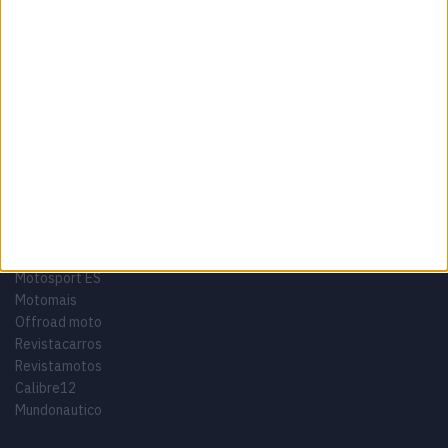
Como anunciar
Tags
Miguel Oliveira
Motas
Moto2
Moto3
MotoGP
Motos
Mundial de Superbikes
MX2
MXGP
Off Road
Rally Dakar
GRUPO V
Motosport ES
Motomais
Offroad moto
Revistacarros
Revistamotos
Calibre12
Mundonautico