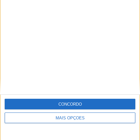
Sobre
Especialistas em Motos, MotoGP, MXGP, Enduro, SuperBikes,
Motocross, Trial
Informação importante
CONCORDO
Ficha técnica
Estatuto editorial
MAIS OPÇÕES
Política de privacidade
Termos e condições
Informação Legal