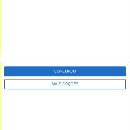
Marco Simoncelli
Misano
Morbidelli
MotoGP
Petronas
Pramac
Repsol
SRT
V4
Yamaha
Paulo Araújo
CONCORDO
Jornalista especialista de velocidade, MotoGP e SBK
com mais de 36 anos de atividade, incluindo Imprensa,
MAIS OPÇÕES
Radio e TV e trabalhos publicados no Reino Unido,
Irlanda, Grécia, Canadá e Brasil além de Portugal