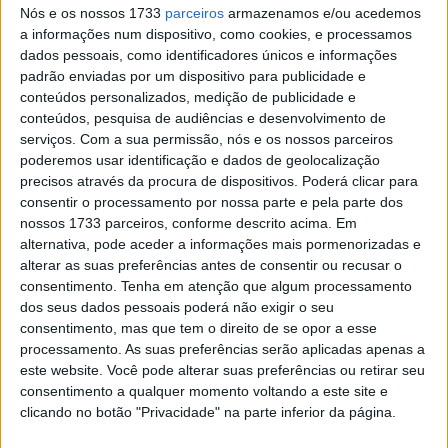
Nós e os nossos 1733
parceiros
armazenamos e/ou acedemos
das tabelas de tempos.
a informações num dispositivo, como cookies, e processamos
dados pessoais, como identificadores únicos e informações
Um pouco atrás Alex Márquez aparecia muito rápido em
padrão enviadas por um dispositivo para publicidade e
4º na Honda Repsol, rodando meio segundo mais rápido
conteúdos personalizados, medição de publicidade e
do que os seus próprios tempos da semana passada, e
conteúdos, pesquisa de audiências e desenvolvimento de
serviços.
Com a sua permissão, nós e os nossos parceiros
Oliveira estava no top 10 a seis décimas de Morbidelli.
poderemos usar identificação e dados de geolocalização
precisos através da procura de dispositivos. Poderá clicar para
Artigos relacionados
consentir o processamento por nossa parte e pela parte dos
nossos 1733 parceiros, conforme descrito acima. Em
MotoGP: Moto2, ‘Manu’ González confirma
alternativa, pode aceder a informações mais pormenorizadas e
favoritismo e lidera FP1 em Silverstone
alterar as suas preferências antes de consentir ou recusar o
7 AGOSTO, 2026
consentimento.
Tenha em atenção que algum processamento
dos seus dados pessoais poderá não exigir o seu
WSBK: Morbidelli reage aos rumores que o
consentimento, mas que tem o direito de se opor a esse
colocam na Ducati oficial
processamento. As suas preferências serão aplicadas apenas a
7 AGOSTO, 2026
este website. Você pode alterar suas preferências ou retirar seu
consentimento a qualquer momento voltando a este site e
clicando no botão "Privacidade" na parte inferior da página.