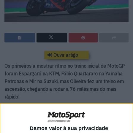
🔊 Ouvir artigo
Os primeiros a mostrar ritmo no treino inicial de MotoGP
foram Espargaró na KTM, Fábio Quartararo na Yamaha
Petronas e Mir na Suzuki, mas Oliveira fez um treino em
ascensão, chegando a rodar a 76 milésimas do mais
rápido!
Viñales experimentava o escape comprido já utilizado
por Valentino Rossi nos treinos de Terça feira, mas após
15 minutos era outra Yamaha Petronas, a de Franco
Damos valor à sua privacidade
Morbidelli, que nem sequer treinara nesse dia, à frente