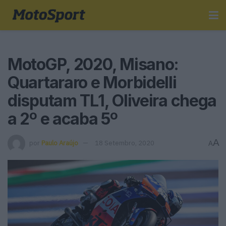
MotoGP, 2020, Misano:
Quartararo e Morbidelli
disputam TL1, Oliveira chega
a 2º e acaba 5º
A
por
Paulo Araújo
18 Setembro, 2020
A