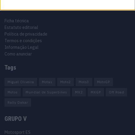
Informação importante
Ficha técnica
Estatuto editorial
Política de privacidade
Termos e condições
Informação Legal
Como anunciar
Tags
Miguel Oliveira
Motas
Moto2
Moto3
MotoGP
Motos
Mundial de Superbikes
MX2
MXGP
Off Road
Rally Dakar
GRUPO V
Motosport ES