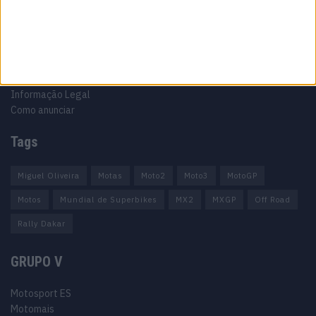
Informação importante
Ficha técnica
Estatuto editorial
Política de privacidade
Termos e condições
Informação Legal
Como anunciar
Tags
Miguel Oliveira
Motas
Moto2
Moto3
MotoGP
Motos
Mundial de Superbikes
MX2
MXGP
Off Road
Rally Dakar
GRUPO V
Motosport ES
Motomais