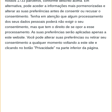
nossos 1733 parceiros, conforme descrito acima. Em
alternativa, pode aceder a informações mais pormenorizadas e
Das cinco sessões de testes agendadas, destaque para o
alterar as suas preferências antes de consentir ou recusar o
circuito de Portimão que vai acolher a caravana do
consentimento.
Tenha em atenção que algum processamento
Mundial a 28 e 29 de janeiro, naquele que será o
dos seus dados pessoais poderá não exigir o seu
penultimo teste da pré temporada.
consentimento, mas que tem o direito de se opor a esse
processamento. As suas preferências serão aplicadas apenas a
Artigos relacionados
este website. Você pode alterar suas preferências ou retirar seu
consentimento a qualquer momento voltando a este site e
clicando no botão "Privacidade" na parte inferior da página.
MotoGP: Ducati domina segundo dia de
testes das futuras 850cc
7 AGOSTO, 2026
MotoGP: Tensão entre KTM e Viñales?
Steiner admite ‘fricção’ entre as partes
7 AGOSTO, 2026