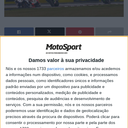
🔊 Ouvir artigo
Depois de concluída a temporada do Mundial de
Damos valor à sua privacidade
Superbikes, no passado fim de semana no Qatar, as
Nós e os nossos 1733
parceiros
armazenamos e/ou acedemos
equipas já preparam o Mundial de 2017, com os testes
a informações num dispositivo, como cookies, e processamos
dados pessoais, como identificadores únicos e informações
de pré temporada a terem lugar em Espanha e Portugal.
padrão enviadas por um dispositivo para publicidade e
conteúdos personalizados, medição de publicidade e
Assim o circuito de Motorland Aragão será o primeiro a
conteúdos, pesquisa de audiências e desenvolvimento de
acolher pilotos e maquinas do campeonato do Mundo de
serviços.
Com a sua permissão, nós e os nossos parceiros
Superbike a 16 e 17 de novembro, um primeiro teste de
poderemos usar identificação e dados de geolocalização
pré temporada onde vão estar todas as equipas de
precisos através da procura de dispositivos. Poderá clicar para
consentir o processamento por nossa parte e pela parte dos
fabrica, algumas delas com caras novas.