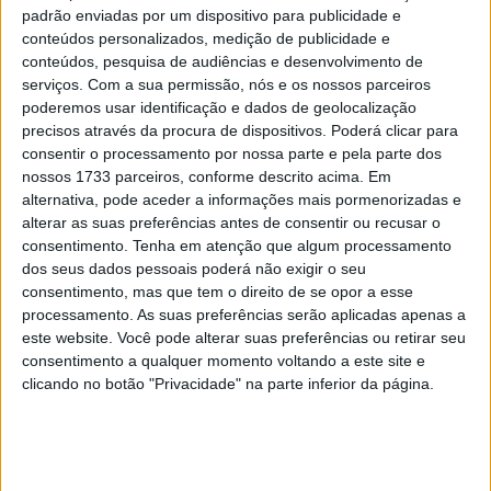
padrão enviadas por um dispositivo para publicidade e
conteúdos personalizados, medição de publicidade e
conteúdos, pesquisa de audiências e desenvolvimento de
serviços.
Com a sua permissão, nós e os nossos parceiros
poderemos usar identificação e dados de geolocalização
precisos através da procura de dispositivos. Poderá clicar para
As Kawasaki saíram para o traçado do AIA
consentir o processamento por nossa parte e pela parte dos
aparentemente decididas a fazer a sua marca nas
nossos 1733 parceiros, conforme descrito acima. Em
alternativa, pode aceder a informações mais pormenorizadas e
Superbike, começando logo a liderar o treino com Jon
alterar as suas preferências antes de consentir ou recusar o
Rea à frente de Alex Lowes por 149 milésimas e com
consentimento.
Tenha em atenção que algum processamento
Toprak Razgatlioğlu a seguir a quase duas décimas.
dos seus dados pessoais poderá não exigir o seu
consentimento, mas que tem o direito de se opor a esse
Em quarto aparecia Gerloff, seguido de Redding, e
processamento. As suas preferências serão aplicadas apenas a
Bautista, Loris Baz e van der Mark Locatelli e Isaac
este website. Você pode alterar suas preferências ou retirar seu
Viñales a completarem o top 10.
consentimento a qualquer momento voltando a este site e
clicando no botão "Privacidade" na parte inferior da página.
Rinaldi na segunda Ducati parecia um pouco fora do ritmo
em 11º, com Leon Haslam a seguir e Laverty, sempre
muito à vontade em Portimão, estava em 14º na BMW a
seguir a Axel Bassani.