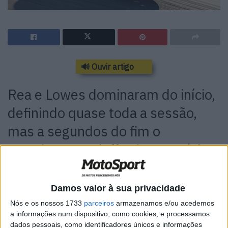
🔊 Ouvir artigo
Rea e Lowes dominaram do início,
definindo quase toda a sessão,
mas a segundos do fim o
Americano Gerloff veio separá-los
no Top3
Damos valor à sua privacidade
Nós e os nossos 1733
parceiros
armazenamos e/ou acedemos
a informações num dispositivo, como cookies, e processamos
dados pessoais, como identificadores únicos e informações