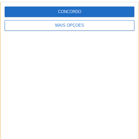
Irlanda, Grécia, Canadá e Brasil além de Portugal
CONCORDO
MAIS OPÇÕES
Artigos relacionados
MotoGP: Jorge Martín não dá hipóteses e
vence Sprint marcada pelo domínio da
Aprilia
POR
MIGUEL FRAGOSO
8 AGOSTO, 2026