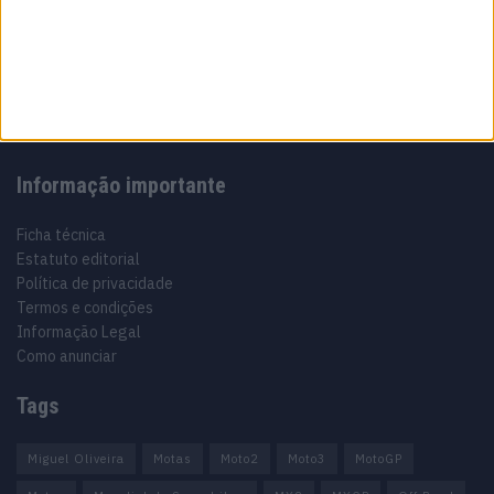
Especialistas em Motos, MotoGP, MXGP, Enduro, SuperBikes,
Motocross, Trial
Informação importante
Ficha técnica
Estatuto editorial
Política de privacidade
Termos e condições
Informação Legal
Como anunciar
Tags
Miguel Oliveira
Motas
Moto2
Moto3
MotoGP