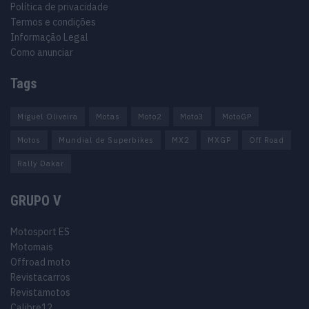
Política de privacidade
Termos e condições
Informação Legal
Como anunciar
Tags
Miguel Oliveira
Motas
Moto2
Moto3
MotoGP
Motos
Mundial de Superbikes
MX2
MXGP
Off Road
Rally Dakar
GRUPO V
Motosport ES
Motomais
Offroad moto
Revistacarros
Revistamotos
Calibre12