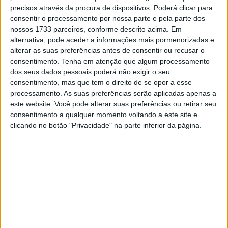
precisos através da procura de dispositivos. Poderá clicar para
consentir o processamento por nossa parte e pela parte dos
nossos 1733 parceiros, conforme descrito acima. Em
alternativa, pode aceder a informações mais pormenorizadas e
alterar as suas preferências antes de consentir ou recusar o
consentimento.
Tenha em atenção que algum processamento
dos seus dados pessoais poderá não exigir o seu
consentimento, mas que tem o direito de se opor a esse
processamento. As suas preferências serão aplicadas apenas a
este website. Você pode alterar suas preferências ou retirar seu
consentimento a qualquer momento voltando a este site e
Tal como o homem da Irlanda do Norte a dada altura,
clicando no botão "Privacidade" na parte inferior da página.
Fogarty conquistou quatro títulos mundiais de SBK, só
que numa Ducati em vez de Kawasaki, e não
consecutivos, já que foram interrompidos por um par de
anos na Honda em 1996 e 1997.
Ora o homem de Blackburn, que conquistou 59 vitórias
em SBK, cumpre hoje 56 anos.
A Ducati não perdeu tempo a recordá-lo, e agora é a