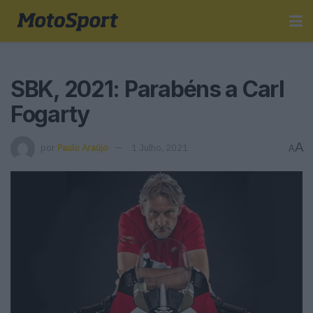
SBK, 2021: Parabéns a Carl
Fogarty
A
por
Paulo Araújo
1 Julho, 2021
A