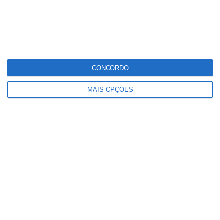
MotoGP: Moto2, Filip Salac vence ‘thriller’
em Silverstone após caos na última volta
POR
MIGUEL FRAGOSO
9 AGOSTO, 2026
CONCORDO
MAIS OPÇÕES
WSBK: Franco Morbidelli a um passo da Aruba.it -
Ducati em 2027