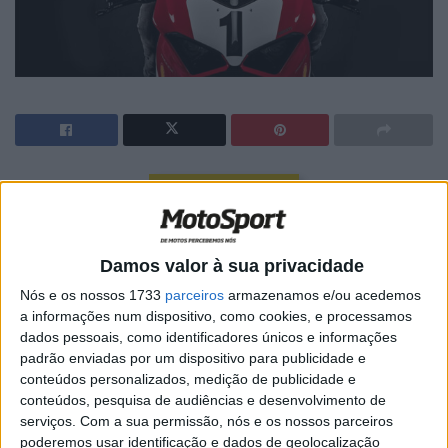
🔊 Ouvir artigo
Muito antes de Jonathan Rea,
Damos valor à sua privacidade
houve outro britânico a dar cartas
Nós e os nossos 1733
parceiros
armazenamos e/ou acedemos
no mundial de Superbike
a informações num dispositivo, como cookies, e processamos
dados pessoais, como identificadores únicos e informações
padrão enviadas por um dispositivo para publicidade e
conteúdos personalizados, medição de publicidade e
conteúdos, pesquisa de audiências e desenvolvimento de
serviços.
Com a sua permissão, nós e os nossos parceiros
poderemos usar identificação e dados de geolocalização