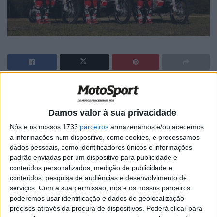
🔊 Ouvir artigo
Depois de ter falhado os últimos dois Dakar, a Gas Gas
Damos valor à sua privacidade
está de regresso à maior prova de todo-o-terreno do
Nós e os nossos 1733
parceiros
armazenamos e/ou acedemos
mundo com uma equipa oficial. A marca espanhola
a informações num dispositivo, como cookies, e processamos
regressa a uma corrida onde esteve entre 2012 e 2015,
dados pessoais, como identificadores únicos e informações
sendo que desta feita vai a jogo com três motos
padrão enviadas por um dispositivo para publicidade e
conteúdos personalizados, medição de publicidade e
equipadas, imagine-se, com motor KTM.
conteúdos, pesquisa de audiências e desenvolvimento de
serviços.
Com a sua permissão, nós e os nossos parceiros
Quanto a pilotos a equipa liderada por Giovanni Sala,
poderemos usar identificação e dados de geolocalização
também ele antigo piloto, terá em ‘campo’ Johnny
precisos através da procura de dispositivos. Poderá clicar para
Aubert, Jonathan Barragán e Cristian España. Para