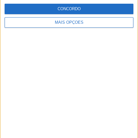
CONCORDO
MAIS OPÇÕES
MotoGP: Moto2, ‘Manu’ González confirma
favoritismo e lidera FP1 em Silverstone
POR
MIGUEL FRAGOSO
7 AGOSTO, 2026
Please
login
to join discussion
Novidades
Tendências
Comentários
MotoGP: Alex Márquez supera Bezzecchi por
0,173s no FP1 em Silverstone