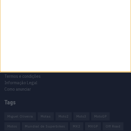
Especialistas em Motos, MotoGP, MXGP, Enduro, SuperBikes,
Motocross, Trial
Informação importante
Ficha técnica
Estatuto editorial
Política de privacidade
Termos e condições
Informação Legal
Como anunciar
Tags
Miguel Oliveira
Motas
Moto2
Moto3
MotoGP
Motos
Mundial de Superbikes
MX2
MXGP
Off Road