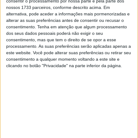
consentir o processamento por nossa parte e pela parte dos
Aubert, antigo campeão do mundo de enduro, esta será a
nossos 1733 parceiros, conforme descrito acima. Em
alternativa, pode aceder a informações mais pormenorizadas e
segunda participação no Dakar, depois da estreia em
alterar as suas preferências antes de consentir ou recusar o
2012, onde foi 14º. Veremos como é que se irá
consentimento.
Tenha em atenção que algum processamento
apresentar o gaulês, pois esteve ausente dos grandes
dos seus dados pessoais poderá não exigir o seu
palcos em 2017.
consentimento, mas que tem o direito de se opor a esse
processamento. As suas preferências serão aplicadas apenas a
Já Jonathan Barragán é outro piloto que chega do
este website. Você pode alterar suas preferências ou retirar seu
consentimento a qualquer momento voltando a este site e
Mundial de Enduro, no entanto, para o espanhol será o
clicando no botão "Privacidade" na parte inferior da página.
primeiro Dakar, enquanto Cristian España vai para a sua
segunda participação, isto após em 2017 ter vencido a
categoria Maratona e ter sido 21º.
Artigos relacionados
MotoGP: Alex Márquez supera Bezzecchi
por 0,173s no FP1 em Silverstone
7 AGOSTO, 2026