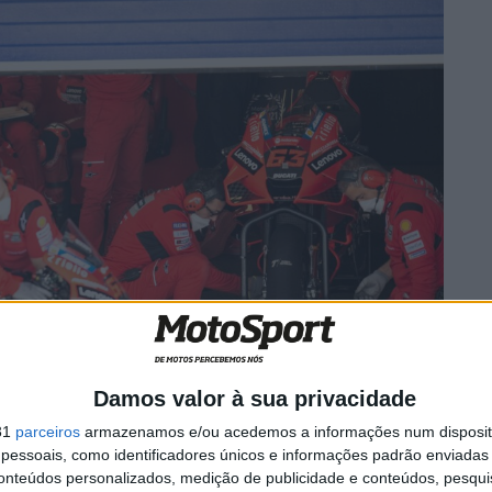
Damos valor à sua privacidade
Quartararo (Yamaha) e Joan Mir (Suzuki) foram rápidos
31
parceiros
armazenamos e/ou acedemos a informações num dispositi
s, com o francês a dizer que, apesar de não estar muito
essoais, como identificadores únicos e informações padrão enviadas 
ão da moto para a equipa, reconhece que a Ducati deu
conteúdos personalizados, medição de publicidade e conteúdos, pesqui