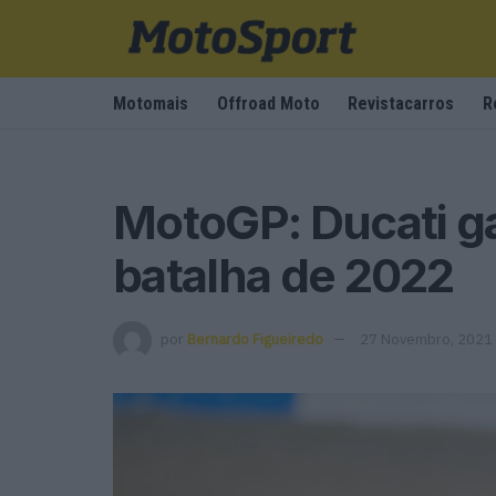
Motomais
Offroad Moto
Revistacarros
R
MotoGP: Ducati g
batalha de 2022
por
Bernardo Figueiredo
27 Novembro, 2021