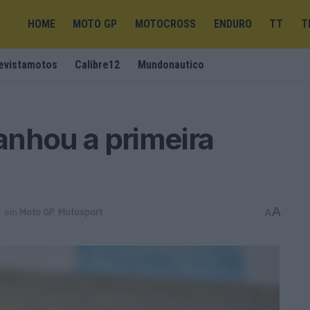
HOME
MOTO GP
MOTOCROSS
ENDURO
TT
T
evistamotos
Calibre12
Mundonautico
anhou a primeira
A
em
Moto GP
,
Motosport
A