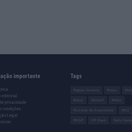
mação importante
Tags
cnica
Miguel Oliveira
Motas
Mot
 editorial
Moto3
MotoGP
Motos
 de privacidade
e condições
Mundial de Superbikes
MX2
ção Legal
MXGP
Off Road
Rally Daka
unciar