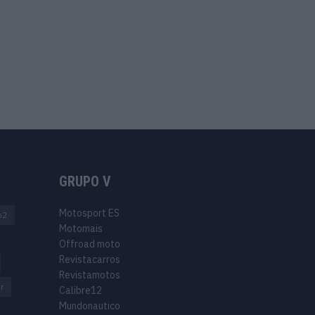
GRUPO V
Motosport ES
o2
Motomais
Offroad moto
Revistacarros
Revistamotos
r
Calibre12
Mundonautico