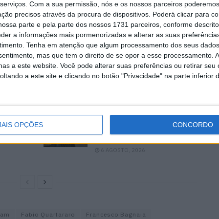
última corrida do ano, em Valência, admitiu que deu
serviços.
Com a sua permissão, nós e os nossos parceiros poderemos 
lesmente mais rápidos.
ção precisos através da procura de dispositivos. Poderá clicar para co
ossa parte e pela parte dos nossos 1731 parceiros, conforme descrit
eder a informações mais pormenorizadas e alterar as suas preferência
r acontecer (há 12 meses, Franco Morbidelli também
timento.
Tenha em atenção que algum processamento dos seus dados
lo até sofrer uma lesão e acabar apenas em 17.º), a
nsentimento, mas que tem o direito de se opor a esse processamento. A
es, parece mesmo partir com alguma vantagem.
as a este website. Você pode alterar suas preferências ou retirar seu
tando a este site e clicando no botão "Privacidade" na parte inferior 
a
MotoGP: Marco Bezzecchi
AIS OPÇÕES
CONCORDO
recebe luz verde para correr
em Silverstone
6 AGOSTO, 2026
eam
Fabio Quartararo
Francesco Bagnaia