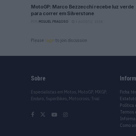
MotoGP: Marco Bezzecchi recebe luz verde
para correr em Silverstone
POR
MIGUEL FRAGOSO
6 AGOSTO, 2026
Please
login
to join discussion
Sobre
Infor
Especialistas em Motos, MotoGP, MXGP,
Ficha té
Enduro, SuperBikes, Motocross, Trial
Estatuto
Política
Termos 
Informa
Como an