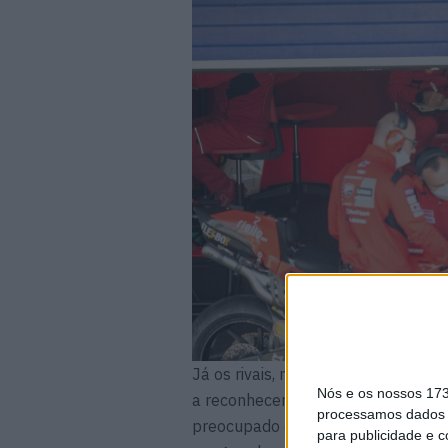
Já os rivais, nomeadamente Fabio 
Nós e os nossos 17
a reconhecer a ameaça dos italiano
processamos dados p
preocupado e de deixar essa quest
para publicidade e 