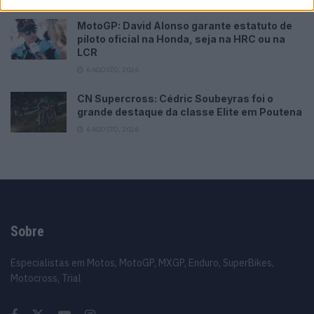
MotoGP: David Alonso garante estatuto de
piloto oficial na Honda, seja na HRC ou na
LCR
6 AGOSTO, 2026
CN Supercross: Cédric Soubeyras foi o
grande destaque da classe Elite em Poutena
6 AGOSTO, 2026
Sobre
Especialistas em Motos, MotoGP, MXGP, Enduro, SuperBikes,
Motocross, Trial