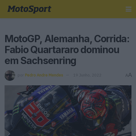
MotoGP, Alemanha, Corrida:
Fabio Quartararo dominou
em Sachsenring
A
por
Pedro Andre Mendes
19 Junho, 2022
A