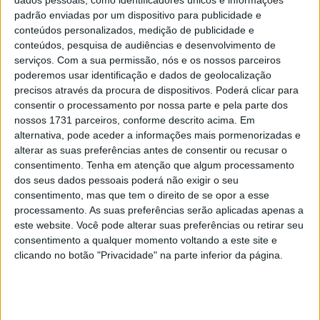
padrão enviadas por um dispositivo para publicidade e
Destaques da corrida:
conteúdos personalizados, medição de publicidade e
Fabio Quarataro foi o homem do dia no Sachsenring. Foi
conteúdos, pesquisa de audiências e desenvolvimento de
autoritário desde a curva 1 e não permitiu nenhum
serviços.
Com a sua permissão, nós e os nossos parceiros
poderemos usar identificação e dados de geolocalização
ataque a Francesco Bagnaia, até este ter caído, e venceu
precisos através da procura de dispositivos. Poderá clicar para
a terceira corrida do ano, a segunda consecutiva,
consentir o processamento por nossa parte e pela parte dos
cimentando a sua liderança no campeonato. Nem a
nossos 1731 parceiros, conforme descrito acima. Em
escolha de pneu médio no eixo traseiro prejudicou a
alternativa, pode aceder a informações mais pormenorizadas e
corrida de Quartararo, caminhando a passos largos para
alterar as suas preferências antes de consentir ou recusar o
consentimento.
Tenha em atenção que algum processamento
a revalidação do título mundial do mundial de
dos seus dados pessoais poderá não exigir o seu
motociclismo.
consentimento, mas que tem o direito de se opor a esse
Johann Zarco foi mais forte do que Aleix Espargaró na
processamento. As suas preferências serão aplicadas apenas a
luta pelo segundo posto nas voltas iniciais da corrida. O
este website. Você pode alterar suas preferências ou retirar seu
consentimento a qualquer momento voltando a este site e
francês estava tão rápido que ainda tentou recuperar
clicando no botão "Privacidade" na parte inferior da página.
terreno para o seu compatriota Quartararo que liderava a
prova, mas sem sucesso tal o domínio do homem da
Yamaha. Terminou longe do primeiro, mas sem qualquer
adversário por perto que o fizesse tremer e perder o