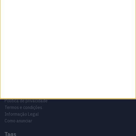
Sobre
Especialistas em Motos, MotoGP, MXGP, Enduro, SuperBikes,
Motocross, Trial
Informação importante
Ficha técnica
Estatuto editorial
Política de privacidade
Termos e condições
Informação Legal
Como anunciar
Tags