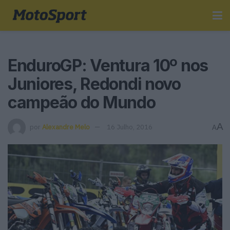
EnduroGP: Ventura 10º nos
Juniores, Redondi novo
campeão do Mundo
A
por
Alexandre Melo
16 Julho, 2016
A