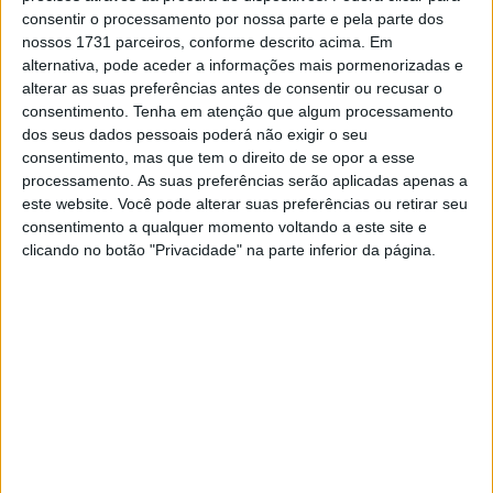
Quanto à vitória ficou para Giacomo Redondi, que assim
consentir o processamento por nossa parte e pela parte dos
garantiu o título de campeão do Mundo Júnior em casa,
nossos 1731 parceiros, conforme descrito acima. Em
alternativa, pode aceder a informações mais pormenorizadas e
depois de nos últimos dois anos ter sido vice-campeão.
alterar as suas preferências antes de consentir ou recusar o
Esta época a defender as cores da Honda, Redondi
consentimento.
Tenha em atenção que algum processamento
exerceu um forte domínio selando a conquista do título
dos seus dados pessoais poderá não exigir o seu
numa época onde ainda não foi derrotado. É o segundo
consentimento, mas que tem o direito de se opor a esse
título do piloto transalpino no Mundial, pois já em 2014
processamento. As suas preferências serão aplicadas apenas a
este website. Você pode alterar suas preferências ou retirar seu
havia vencido a Youth Cup. O seu companheiro de equipa,
consentimento a qualquer momento voltando a este site e
Davide Soreca, foi segundo a mais de um minuto,
clicando no botão "Privacidade" na parte inferior da página.
enquanto que Josep Garcia completou o pódio.
Entregue também ficou o título na Youth Cup, categoria
destinada aos mais jovens. Jack Edmondson é o novo
campeão depois de ter alcançado a oitava vitória da
época. O piloto britânico superiorizou-se a Valerian
Debaud e a Lee Sealey. Nota ainda para o facto do
segundo classificado da campeonato, Jean-Baptiste
Nicolot ter desistido devido a uma queda, que resultou