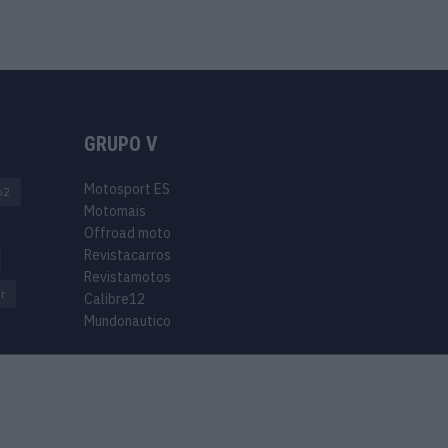
GRUPO V
Motosport ES
o2
Motomais
Offroad moto
Revistacarros
Revistamotos
r
Calibre12
Mundonautico