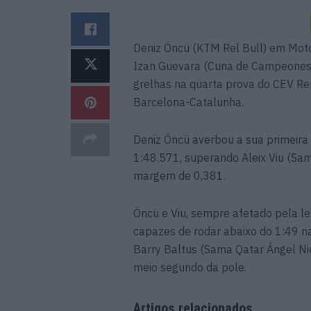
Deniz Öncü (KTM Rel Bull) em Mot
Izan Guevara (Cuna de Campeones)
grelhas na quarta prova do CEV Re
Barcelona-Catalunha.
Deniz Öncü averbou a sua primeir
1:48.571, superando Aleix Viu (Sa
margem de 0,381.
Öncü e Viu, sempre afetado pela le
capazes de rodar abaixo do 1:49 na 
Barry Baltus (Sama Qatar Ángel Nie
meio segundo da pole.
Artigos relacionados