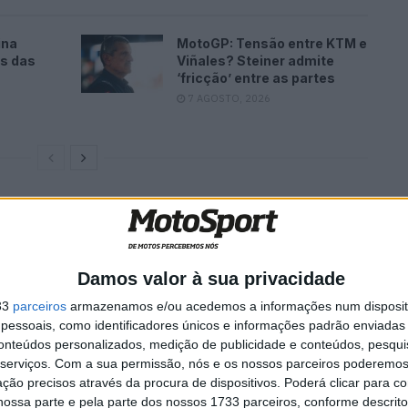
ina
MotoGP: Tensão entre KTM e
es das
Viñales? Steiner admite
‘fricção’ entre as partes
7 AGOSTO, 2026
érez 77) arrancará em 4º à frente de Jeremy Alcoba
Baiko Racing Team) numa corrida de onde estará
unii (Asia Talent Team) e vencedor das duas últimas
Damos valor à sua privacidade
33
parceiros
armazenamos e/ou acedemos a informações num dispositi
essoais, como identificadores únicos e informações padrão enviadas 
m uma pole espetacular, marcando o seu melhor tempo
conteúdos personalizados, medição de publicidade e conteúdos, pesqui
para conquistar a sua terceira pole da temporada, de
serviços.
Com a sua permissão, nós e os nossos parceiros poderemos 
ção precisos através da procura de dispositivos. Poderá clicar para co
o de 1:44.768 superando por apenas 3 milésimas Yari
ossa parte e pela parte dos nossos 1733 parceiros, conforme descrit