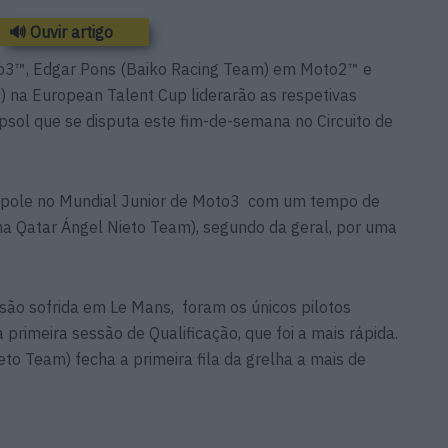
🔊 Ouvir artigo
o3™, Edgar Pons (Baiko Racing Team) em Moto2™ e
 na European Talent Cup liderarão as respetivas
psol que se disputa este fim-de-semana no Circuito de
a pole no Mundial Junior de Moto3 com um tempo de
ma Qatar Ángel Nieto Team), segundo da geral, por uma
são sofrida em Le Mans, foram os únicos pilotos
primeira sessão de Qualificação, que foi a mais rápida.
to Team) fecha a primeira fila da grelha a mais de