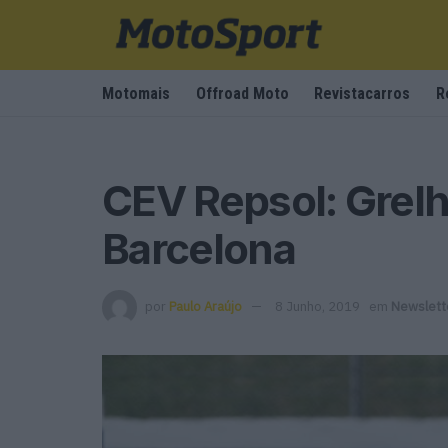
Motomais
Offroad Moto
Revistacarros
R
CEV Repsol: Grelh
Barcelona
por
Paulo Araújo
8 Junho, 2019
em
Newslett