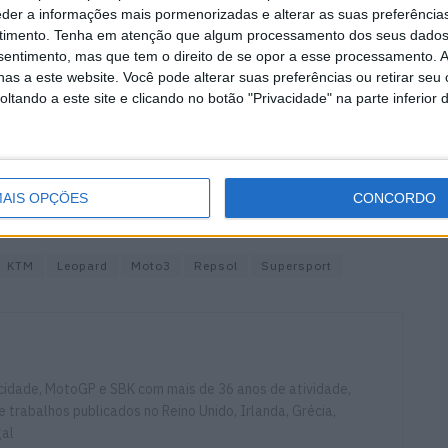
Niki Tuuli (Team Stylobike) completa a primeira fila.
eder a informações mais pormenorizadas e alterar as suas preferência
lessandro Zaccone (Promoracing) e Tommaso Marcon
timento.
Tenha em atenção que algum processamento dos seus dados
 segunda fila. Peetu Paavilainen (Redding – Pinamotos
nsentimento, mas que tem o direito de se opor a esse processamento. A
as a este website. Você pode alterar suas preferências ou retirar seu
k.
tando a este site e clicando no botão "Privacidade" na parte inferior 
ha depois de conseguir a segunda pole consecutiva da
ncia de 1:52.664. No Grupo B Daijiro Sako (Cuna de
bando a apenas 28 milésimas do seu companheiro de
AIS OPÇÕES
CONCORDO
KTM
Leopard
Moto3
Repsol
Supersport
ocidade, MotoGP e SBK com mais de 36 anos de atividade,
e trabalhos publicados no Reino Unido, Irlanda, Grécia,
gal