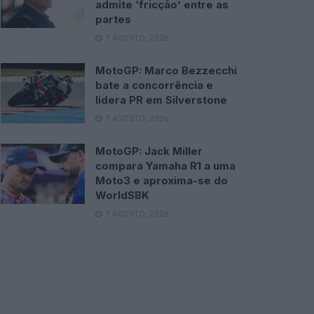
admite ‘fricção’ entre as
partes
7 AGOSTO, 2026
MotoGP: Marco Bezzecchi
bate a concorrência e
lidera PR em Silverstone
7 AGOSTO, 2026
MotoGP: Jack Miller
compara Yamaha R1 a uma
Moto3 e aproxima-se do
WorldSBK
7 AGOSTO, 2026