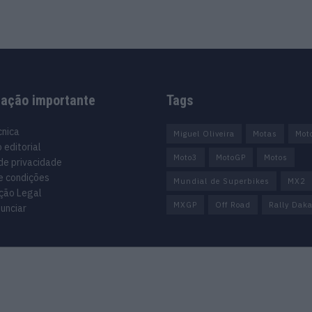
mação importante
Tags
cnica
Miguel Oliveira
Motas
Mot
 editorial
Moto3
MotoGP
Motos
 de privacidade
e condições
Mundial de Superbikes
MX2
ção Legal
MXGP
Off Road
Rally Daka
unciar