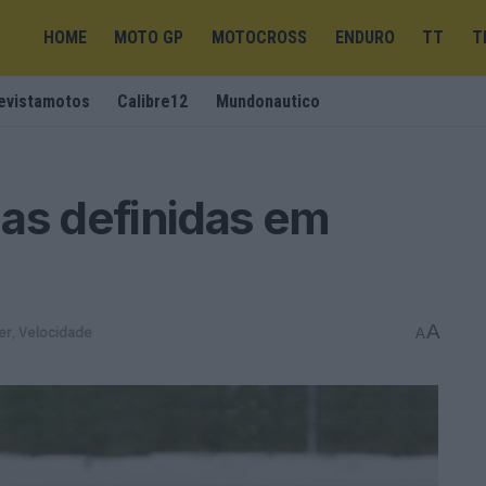
HOME
MOTO GP
MOTOCROSS
ENDURO
TT
T
evistamotos
Calibre12
Mundonautico
as definidas em
A
er
,
Velocidade
A