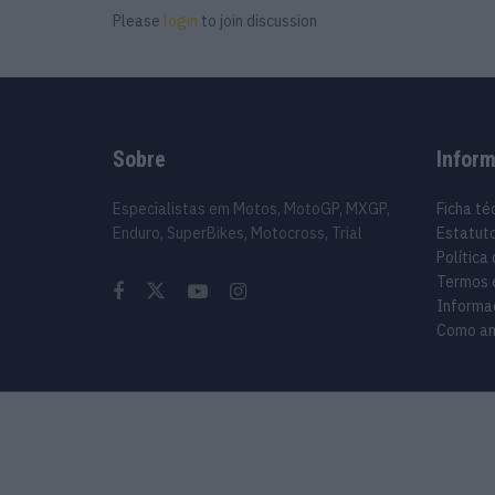
Please
login
to join discussion
Sobre
Infor
Especialistas em Motos, MotoGP, MXGP,
Ficha té
Enduro, SuperBikes, Motocross, Trial
Estatuto
Política
Termos 
Informa
Como an
© 2024 Motosport copyright