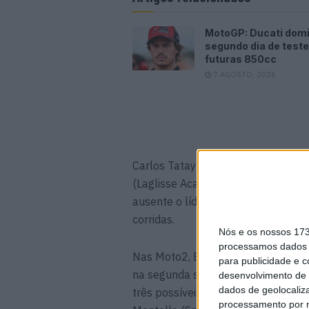
MotoGP: Ducati dom
segundo dia de test
futuras 850cc
7 AGOSTO, 2026
Carlos Tatay (Fundación Andreas P
(Laglisse Academy) e Gerard Riu (
ausente o líder da categoría Yuki K
corridas.
Nós e os nossos 17
processamos dados p
Nas Moto2, Edgar Pons saiu-se co
para publicidade e 
na segunda sessão de Qualificação 
desenvolvimento de 
dados de geolocaliza
três possíveis. Edgar fez um temp
processamento por n