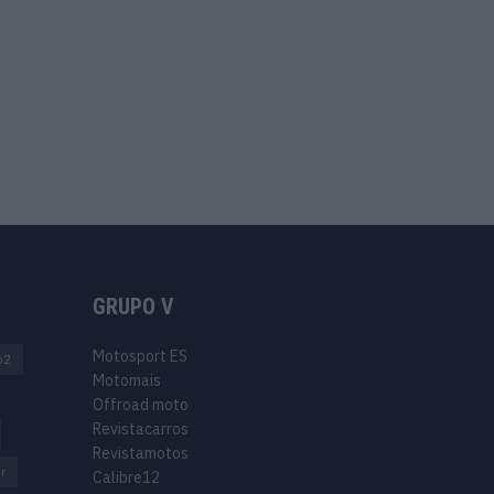
GRUPO V
Motosport ES
o2
Motomais
Offroad moto
Revistacarros
Revistamotos
r
Calibre12