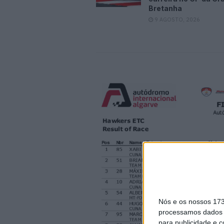
Bretanha
9 AGOSTO, 2026
Nós e os nossos 17
processamos dados p
para publicidade e 