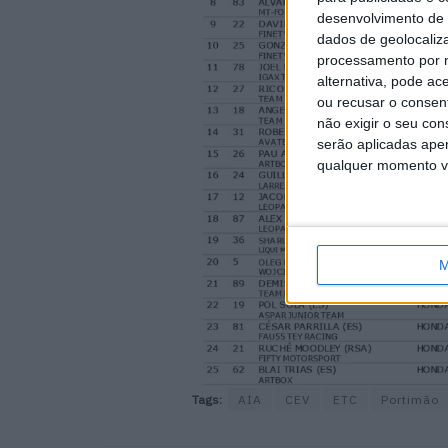
desenvolvimento de 
dados de geolocaliza
processamento por n
alternativa, pode ac
ou recusar o consen
não exigir o seu co
serão aplicadas apen
qualquer momento vol
M
Tags:
AIA
CEV
ETC
Portimão