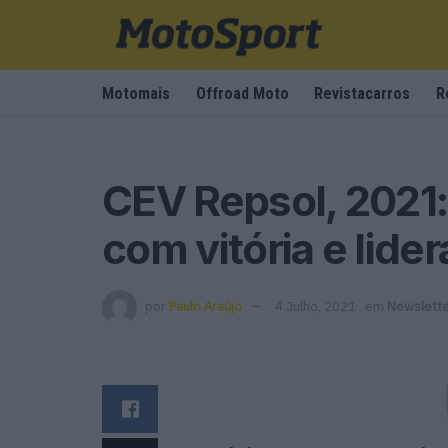
Motomais
Offroad Moto
Revistacarros
R
CEV Repsol, 2021
com vitória e lide
por
Paulo Araújo
4 Julho, 2021
em
Newslett