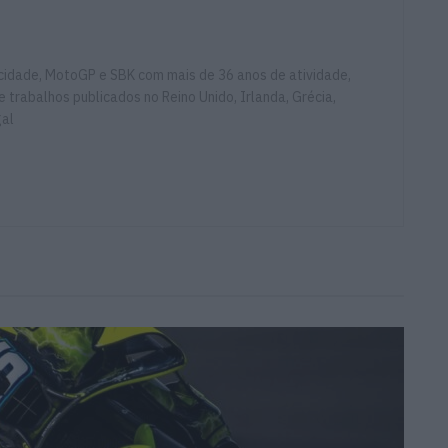
ocidade, MotoGP e SBK com mais de 36 anos de atividade,
e trabalhos publicados no Reino Unido, Irlanda, Grécia,
gal