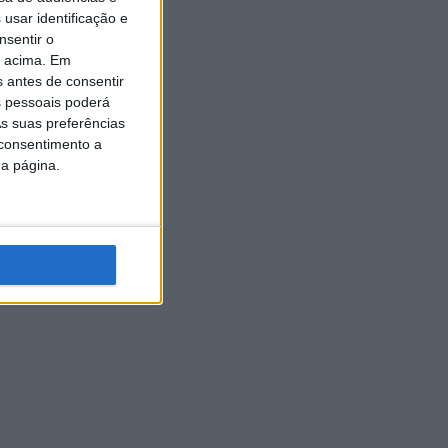
usar identificação e
nsentir o
o acima. Em
s antes de consentir
 pessoais poderá
s suas preferências
 consentimento a
da página.