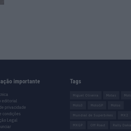
mação importante
Tags
cnica
Miguel Oliveira
Motas
Mot
 editorial
Moto3
MotoGP
Motos
 de privacidade
e condições
Mundial de Superbikes
MX2
ção Legal
MXGP
Off Road
Rally Daka
unciar