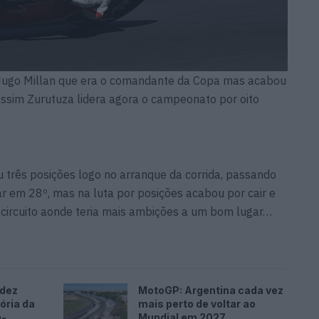
 Hugo Millan que era o comandante da Copa mas acabou
assim Zurutuza lidera agora o campeonato por oito
u três posições logo no arranque da corrida, passando
r em 28º, mas na luta por posições acabou por cair e
o circuito aonde teria mais ambições a um bom lugar…
ndez
MotoGP: Argentina cada vez
ória da
mais perto de voltar ao
ã-
Mundial em 2027