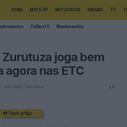
HOME
MOTO GP
MOTOCROSS
ENDURO
TT
T
evistamotos
Calibre12
Mundonautico
: Zurutuza joga bem
ra agora nas ETC
A
er
,
Velocidade
,
Velocidade
A
🔊 Ouvir artigo