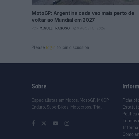
MotoGP: Argentina cada vez mais perto de
voltar ao Mundial em 2027
POR
MIGUEL FRAGOSO
9 AGOSTO, 2026
Please
login
to join discussion
Sobre
Infor
Especialistas em Motos, MotoGP, MXGP,
Ficha té
Enduro, SuperBikes, Motocross, Trial
Estatuto
Política
Termos 
Informa
Como an