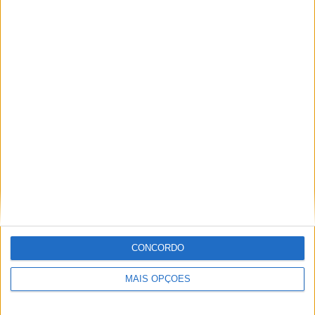
para a diminuir os níveis de poluição urbana e o
congestionamento do transito, trabalhando
inclusivamente com as administrações locais para definir
planos de mobilidade que fomentem a utilização das
motos e estratégias de diminuição das emissões dos
gases nocivos e maior fluidez do transito nos centro
urbanos.
CONCORDO
MAIS OPÇÕES