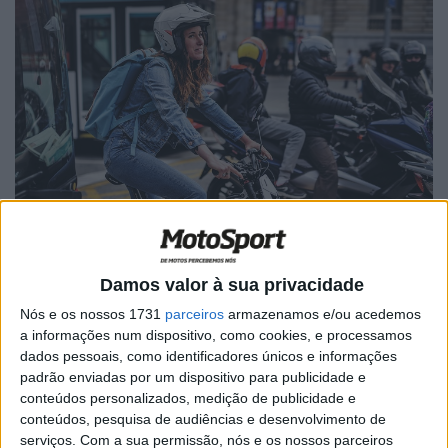
Damos valor à sua privacidade
Artigos relacionados
Nós e os nossos 1731
parceiros
armazenamos e/ou acedemos
a informações num dispositivo, como cookies, e processamos
MotoGP: Bagnaia acredita numa segunda
dados pessoais, como identificadores únicos e informações
metade da época mais equilibrada
padrão enviadas por um dispositivo para publicidade e
5 AGOSTO, 2026
conteúdos personalizados, medição de publicidade e
conteúdos, pesquisa de audiências e desenvolvimento de
MotoGP: Bulega intensifica
serviços.
Com a sua permissão, nós e os nossos parceiros