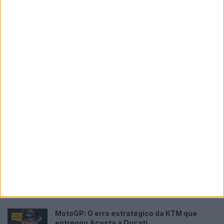
Please
login
to join discussion
Novidades
Tendências
Comentários
MotoGP: Bagnaia acredita numa segunda
metade da época mais equilibrada
5 AGOSTO, 2026
MotoGP: Bulega intensifica
desenvolvimento da Ducati 850 e já soma
dez dias de testes
5 AGOSTO, 2026
MotoGP: Ai Ogura chega embalado pela
consistência e sonha com novo golpe no
campeonato
5 AGOSTO, 2026
MotoGP: O erro estratégico da KTM que
entregou Acosta à Ducati