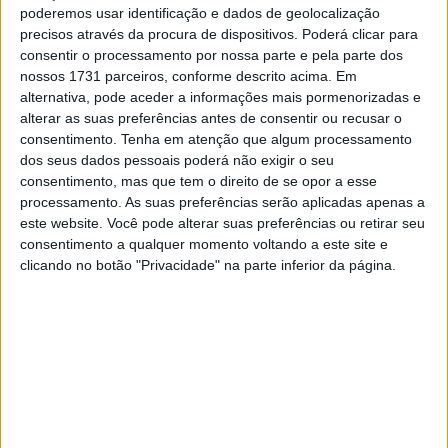
desenvolvimento da Ducati 850 e já soma
poderemos usar identificação e dados de geolocalização
dez dias de testes
precisos através da procura de dispositivos. Poderá clicar para
5 AGOSTO, 2026
consentir o processamento por nossa parte e pela parte dos
nossos 1731 parceiros, conforme descrito acima. Em
alternativa, pode aceder a informações mais pormenorizadas e
alterar as suas preferências antes de consentir ou recusar o
consentimento.
Tenha em atenção que algum processamento
dos seus dados pessoais poderá não exigir o seu
Uma vez mais torna-se necessário referir que as motos
consentimento, mas que tem o direito de se opor a esse
são sem dúvida alguma um meio de transporte muito
processamento. As suas preferências serão aplicadas apenas a
este website. Você pode alterar suas preferências ou retirar seu
menos poluente e nocivo para o meio ambiente que os
consentimento a qualquer momento voltando a este site e
restantes veículos com os quais as motos e scooters
clicando no botão "Privacidade" na parte inferior da página.
compartem vias de circulação.