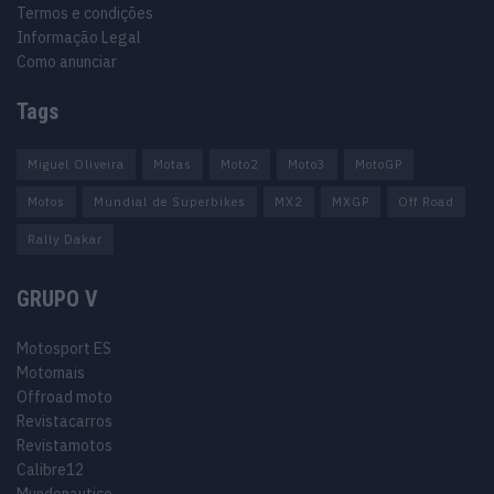
Termos e condições
Informação Legal
Como anunciar
Tags
Miguel Oliveira
Motas
Moto2
Moto3
MotoGP
Motos
Mundial de Superbikes
MX2
MXGP
Off Road
Rally Dakar
GRUPO V
Motosport ES
Motomais
Offroad moto
Revistacarros
Revistamotos
Calibre12