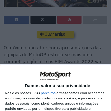
🔊 Ouvir artigo
O próximo ano abre com apresentações das
equipas de MotoGP, estreia-se mais uma
competição júnior e os FIM Awards 2022 vão
decorrer em Rimini, numa altura em que a
‘armada italiana’ cresce cada vez mais na
categoria rainha.
Damos valor à sua privacidade
Gresini Racing Ducati
Nós e os nossos 1733
parceiros
armazenamos e/ou acedemos
a informações num dispositivo, como cookies, e processamos
Após sete anos de joint venture com a Aprilia, a Gresini
dados pessoais, como identificadores únicos e informações
Racing Team vai competir no Campeonato do Mundo de
padrão enviadas por um dispositivo para publicidade e