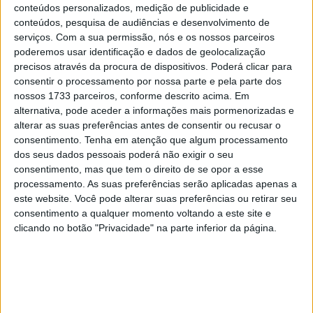
conteúdos personalizados, medição de publicidade e
MotoGP como uma equipa independente pela primeira
conteúdos, pesquisa de audiências e desenvolvimento de
vez em 2022, com Enea Bastianini e Fabio Di
serviços.
Com a sua permissão, nós e os nossos parceiros
Giannantonio a conduzir motos Ducati. A apresentação
poderemos usar identificação e dados de geolocalização
está marcada para o dia 15 de janeiro de 2022 em
precisos através da procura de dispositivos. Poderá clicar para
consentir o processamento por nossa parte e pela parte dos
Faenza. A apresentação da equipa também pode ser
nossos 1733 parceiros, conforme descrito acima. Em
vista online por meio de uma transmissão ao vivo.
alternativa, pode aceder a informações mais pormenorizadas e
alterar as suas preferências antes de consentir ou recusar o
WithU RNF Yamaha
consentimento.
Tenha em atenção que algum processamento
dos seus dados pessoais poderá não exigir o seu
Artigos relacionados
consentimento, mas que tem o direito de se opor a esse
processamento. As suas preferências serão aplicadas apenas a
este website. Você pode alterar suas preferências ou retirar seu
Moto2 – Triumph revela o novo motor de
competição para 2027
consentimento a qualquer momento voltando a este site e
clicando no botão "Privacidade" na parte inferior da página.
9 AGOSTO, 2026
MotoGP: Jorge Martín não dá hipóteses e
vence Sprint marcada pelo domínio da
Aprilia
8 AGOSTO, 2026