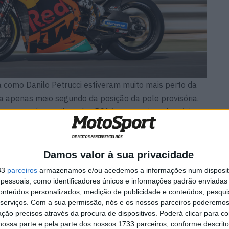
ra como Danilo Petrucci estiveram muito mais perto da
a apenas meio segundo da posição da pole provisória.
primeiro e único piloto das RC16 a emergir na frenética
i o segundo mais rápido com o seu esforço na sua
 um tempo para a primeira linha da grelha de partida.
empo, mas deparou-se com um problema de pneus e teve
Damos valor à sua privacidade
com o 12º lugar na quarta fila da grelha. Petrucci
33
parceiros
armazenamos e/ou acedemos a informações num dispositi
 Brad Binder estava em 18º e Iker Lecuona em 20º.
essoais, como identificadores únicos e informações padrão enviadas 
conteúdos personalizados, medição de publicidade e conteúdos, pesqui
serviços.
Com a sua permissão, nós e os nossos parceiros poderemos 
ção precisos através da procura de dispositivos. Poderá clicar para co
ossa parte e pela parte dos nossos 1733 parceiros, conforme descrit