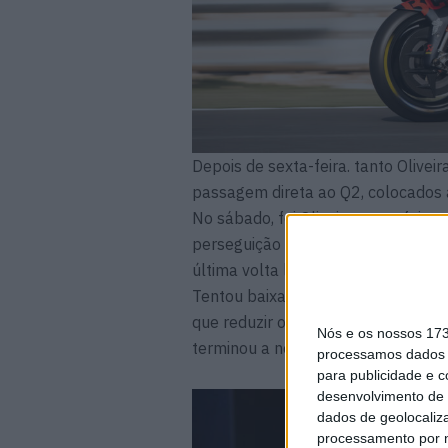
Depois de sexta-feira. tanto Olivei
passagem direta ao Q2, colocados 
No sábado, foi Oliveira quem foi o 
perseguição ao Q1. O português fo
última volta lançada, e estava com
Tentou baixar ainda mais o seu t
que reduzir o ritmo e conformar-se 
Nós e os nossos 17
terminou a noite em 17º, enquanto
processamos dados p
para publicidade e 
desenvolvimento de 
dados de geolocaliza
processamento por n