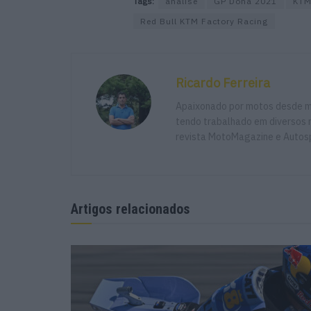
Tags:
análise
GP Doha 2021
KTM
Red Bull KTM Factory Racing
Ricardo Ferreira
Apaixonado por motos desde mu
tendo trabalhado em diversos m
revista MotoMagazine e Autosp
Artigos relacionados