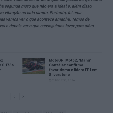
a segunda moto que não era a ideal e, além disso,
a vibração no lado direito. Portanto, foi uma
 mas vamos ver o que acontece amanhã. Temos de
ível e depois ver o que conseguimos fazer para além
ez
MotoGP: Moto2, ‘Manu’
r 0,173s
González confirma
e
favoritismo e lidera FP1 em
Silverstone
7 AGOSTO, 2026