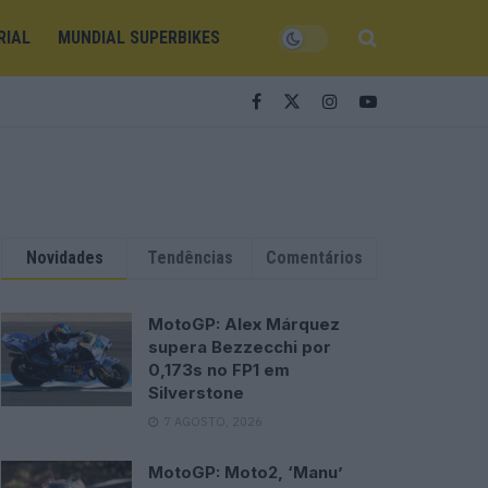
RIAL
MUNDIAL SUPERBIKES
Novidades
Tendências
Comentários
MotoGP: Alex Márquez
supera Bezzecchi por
0,173s no FP1 em
Silverstone
7 AGOSTO, 2026
MotoGP: Moto2, ‘Manu’