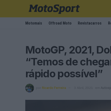
Motomais
Offroad Moto
Revistacarros
R
MotoGP, 2021, Doh
“Temos de chegar 
rápido possível”
por
Ricardo Ferreira
3 Abril, 2021
em
Autosp