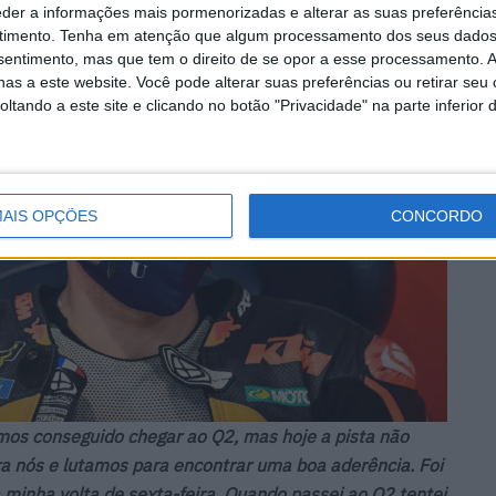
eder a informações mais pormenorizadas e alterar as suas preferência
timento.
Tenha em atenção que algum processamento dos seus dados
nsentimento, mas que tem o direito de se opor a esse processamento. A
as a este website. Você pode alterar suas preferências ou retirar seu
tando a este site e clicando no botão "Privacidade" na parte inferior 
AIS OPÇÕES
CONCORDO
rmos conseguido chegar ao Q2, mas hoje a pista não
a nós e lutamos para encontrar uma boa aderência. Foi
a minha volta de sexta-feira. Quando passei ao Q2 tentei