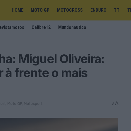
HOME
MOTO GP
MOTOCROSS
ENDURO
TT
T
evistamotos
Calibre12
Mundonautico
a: Miguel Oliveira:
à frente o mais
A
ort
,
Moto GP
,
Motosport
A