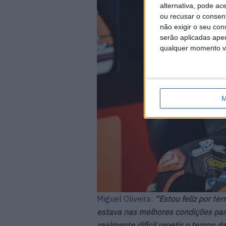
alternativa, pode ac
ou recusar o consen
não exigir o seu co
serão aplicadas apen
qualquer momento vol
M
Miguel Oliveira:
“Estou feliz por te
estava nas melhores condições par
realmente difícil repetir o tempo d