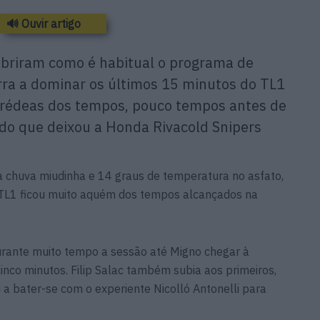
🔊 Ouvir artigo
 abriram como é habitual o programa de
urra a dominar os últimos 15 minutos do TL1
 rédeas dos tempos, pouco tempos antes de
do que deixou a Honda Rivacold Snipers
a chuva miudinha e 14 graus de temperatura no asfato,
TL1 ficou muito aquém dos tempos alcançados na
durante muito tempo a sessão até Migno chegar à
inco minutos. Filip Salac também subia aos primeiros,
 a bater-se com o experiente Nicolló Antonelli para