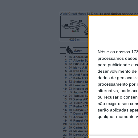
Nós e os nossos 17
processamos dados p
para publicidade e 
desenvolvimento de 
dados de geolocaliza
processamento por n
alternativa, pode ac
ou recusar o consen
não exigir o seu co
serão aplicadas apen
qualquer momento vol