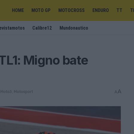
HOME
MOTO GP
MOTOCROSS
ENDURO
TT
T
evistamotos
Calibre12
Mundonautico
TL1: Migno bate
A
,
Moto3
,
Motosport
A