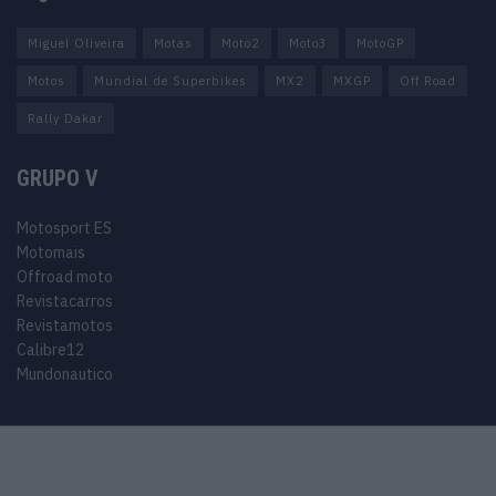
Miguel Oliveira
Motas
Moto2
Moto3
MotoGP
Motos
Mundial de Superbikes
MX2
MXGP
Off Road
Rally Dakar
GRUPO V
Motosport ES
Motomais
Offroad moto
Revistacarros
Revistamotos
Calibre12
Mundonautico
© 2024 Motosport copyright