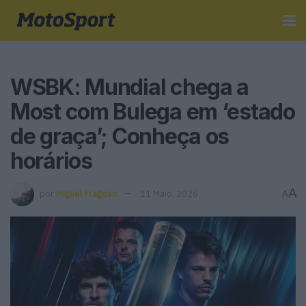
WSBK: Mundial chega a
Most com Bulega em ‘estado
de graça’; Conheça os
horários
A
por
Miguel Fragoso
11 Maio, 2026
A