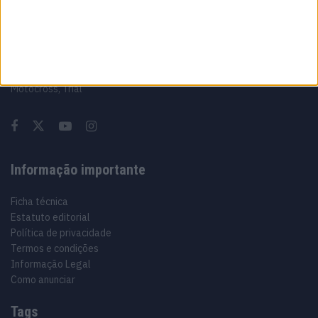
Sobre
Especialistas em Motos, MotoGP, MXGP, Enduro, SuperBikes,
Motocross, Trial
Informação importante
Ficha técnica
Estatuto editorial
Política de privacidade
Termos e condições
Informação Legal
Como anunciar
Tags