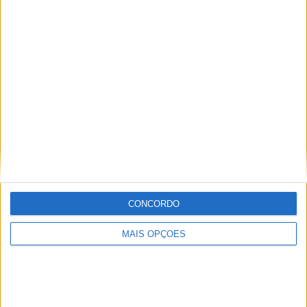
08h35 – 08h45 | WorldSPB – WUP 2
08h55 – 09h05 | WorldSSP – WUP 2
10h10 | WorldSBK – Superpole Race
12h00 | WorldSPB – Corrida 2
13h00 | WorldSSP – Corrida 2
14h30 | WorldSBK – Corrida 2
Tags:
horários
Most - República Checa
NIcolò Bulega
WSBK
CONCORDO
MAIS OPÇÕES
Miguel Fragoso