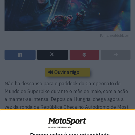
Fonte: worldsbk.com
🔊 Ouvir artigo
Não há descanso para o paddock do Campeonato do
Mundo de Superbike durante o mês de maio, com a ação
a manter-se intensa. Depois da Hungria, chega agora a
vez da ronda da República Checa no Autódromo de Most,
um circuito que desafia pilotos e máquinas graças ao seu
traçado único. Curvas de alta velocidade misturadas com
fortes travagens tornam o acerto complicado,
Damos valor à sua privacidade