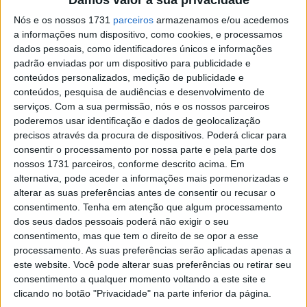
levantando a grande questão: quem conseguirá tirar o
Nós e os nossos 1731
parceiros
armazenamos e/ou acedemos
máximo partido de Most?
a informações num dispositivo, como cookies, e processamos
dados pessoais, como identificadores únicos e informações
Com 16 vitórias e 25 pódios consecutivos, Nicolò Bulega
padrão enviadas por um dispositivo para publicidade e
(Aruba.it Racing – Ducati) tem sido imparável desde a
conteúdos personalizados, medição de publicidade e
fase final da época passada e chega agora a uma pista
conteúdos, pesquisa de audiências e desenvolvimento de
serviços.
Com a sua permissão, nós e os nossos parceiros
onde conquistou uma vitória sensacional no ano passado
poderemos usar identificação e dados de geolocalização
frente a Toprak Razgatlioglu numa corrida até à linha de
precisos através da procura de dispositivos. Poderá clicar para
meta — sendo que Most era, claro, território de Toprak.
consentir o processamento por nossa parte e pela parte dos
nossos 1731 parceiros, conforme descrito acima. Em
O italiano entra na ronda checa como favorito, mas o
alternativa, pode aceder a informações mais pormenorizadas e
companheiro de equipa Iker Lecuona tem vindo a
alterar as suas preferências antes de consentir ou recusar o
aproximar-se do #11 e, apesar dos nove pódios
consentimento.
Tenha em atenção que algum processamento
dos seus dados pessoais poderá não exigir o seu
consecutivos demonstrarem uma consistência incrível, o
consentimento, mas que tem o direito de se opor a esse
#7 estará ansioso por conquistar a sua primeira vitória no
processamento. As suas preferências serão aplicadas apenas a
WorldSBK.
este website. Você pode alterar suas preferências ou retirar seu
consentimento a qualquer momento voltando a este site e
Artigos relacionados
clicando no botão "Privacidade" na parte inferior da página.