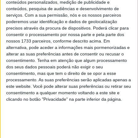
conteúdos personalizados, medição de publicidade e
terminando a corrida na décima nona posição.
conteúdos, pesquisa de audiências e desenvolvimento de
serviços.
Com a sua permissão, nós e os nossos parceiros
Ivo Lopes, vigésimo teve uma segunda corrida sem
poderemos usar identificação e dados de geolocalização
incidentes e manteve a sua posição durante a primeira
precisos através da procura de dispositivos. Poderá clicar para
metade da corrida de 21 voltas, conseguindo recuperar
consentir o processamento por nossa parte e pela parte dos
nossos 1733 parceiros, conforme descrito acima. Em
uma posição na segunda corrida terminando em 19º.
alternativa, pode aceder a informações mais pormenorizadas e
alterar as suas preferências antes de consentir ou recusar o
Em declarações para a imprensa da
PETRONAS MIE
consentimento.
Tenha em atenção que algum processamento
Racing Honda Team
, Ivo Lopes falou do fim de semana
dos seus dados pessoais poderá não exigir o seu
em Magny-Cours.
consentimento, mas que tem o direito de se opor a esse
processamento. As suas preferências serão aplicadas apenas a
Artigos relacionados
este website. Você pode alterar suas preferências ou retirar seu
consentimento a qualquer momento voltando a este site e
clicando no botão "Privacidade" na parte inferior da página.
MotoGP: Jorge Martín não dá hipóteses e
vence Sprint marcada pelo domínio da
Aprilia
8 AGOSTO, 2026
MotoGP: Jack Miller prepara adeus após 16
temporadas nos Grandes Prémios