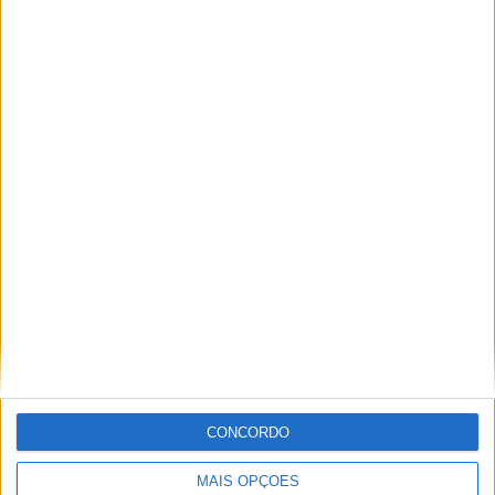
Petrona Mie Racing Honda Team
WSBK
Miguel Fragoso
Jornalista para o site motosport que estuda e escreve
sobre todas as novidades do mundo motorizado. Nasci
no mundo das “duas rodas” por culpa da família que
sempre esteve associada a este meio. Conseguir
trabalhar nesta área e falar sobre o mundo das motos é
um privilégio enorme.
CONCORDO
Artigos relacionados
MAIS OPÇÕES