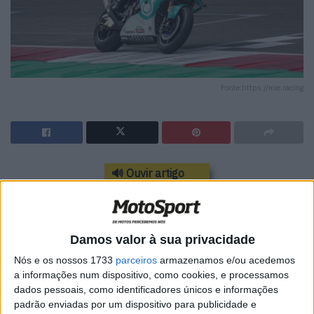
Fonte:https://mie.racing
🔊 Ouvir artigo
Às 11h00, hora local (CET), teve início a corrida de dez
voltas da Superpole. As condições estavam frescas mas
secas, em contraste com a corrida muito molhada de
Damos valor à sua privacidade
sábado. Ivo Lopes, vigésimo primeiro na grelha, fez uma
Nós e os nossos 1733
parceiros
armazenamos e/ou acedemos
corrida consistente mas bastante solitária. O piloto
a informações num dispositivo, como cookies, e processamos
português, que substitui Adam Norrodin este fim de
dados pessoais, como identificadores únicos e informações
padrão enviadas por um dispositivo para publicidade e
semana, ganhou duas posições ao longo das dez voltas,