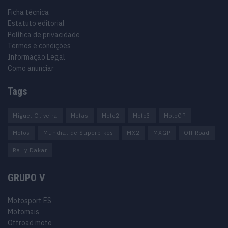
Ficha técnica
Estatuto editorial
Política de privacidade
Termos e condições
Informação Legal
Como anunciar
Tags
Miguel Oliveira
Motas
Moto2
Moto3
MotoGP
Motos
Mundial de Superbikes
MX2
MXGP
Off Road
Rally Dakar
GRUPO V
Motosport ES
Motomais
Offroad moto