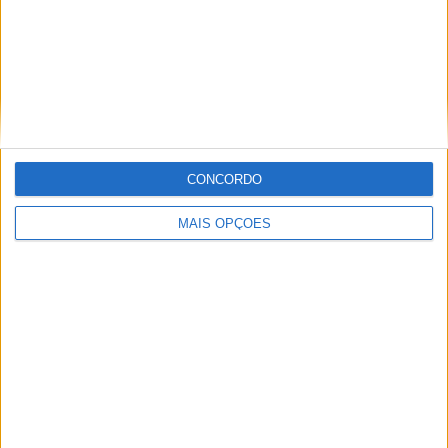
MotoGP: Bagnaia acredita numa segunda
metade da época mais equilibrada
CONCORDO
POR
MIGUEL FRAGOSO
5 AGOSTO, 2026
MAIS OPÇÕES