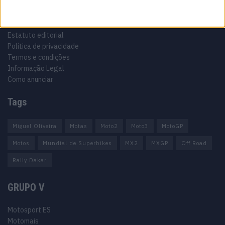
Informação importante
Ficha técnica
Estatuto editorial
Política de privacidade
Termos e condições
Informação Legal
Como anunciar
Tags
Miguel Oliveira
Motas
Moto2
Moto3
MotoGP
Motos
Mundial de Superbikes
MX2
MXGP
Off Road
Rally Dakar
GRUPO V
Motosport ES
Motomais