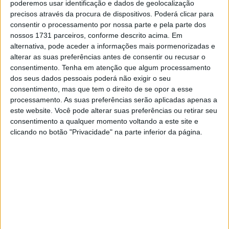
poderemos usar identificação e dados de geolocalização
a Suíça, onde foi confirmado que tinha sofrido múltiplas
precisos através da procura de dispositivos. Poderá clicar para
fracturas nas costelas e uma lesão no ombro direito.
consentir o processamento por nossa parte e pela parte dos
Hoje será submetido a uma intervenção cirúrgica para
nossos 1731 parceiros, conforme descrito acima. Em
alternativa, pode aceder a informações mais pormenorizadas e
estabilização.
alterar as suas preferências antes de consentir ou recusar o
consentimento.
Tenha em atenção que algum processamento
O tempo de recuperação total será determinado após a
dos seus dados pessoais poderá não exigir o seu
cirurgia planeada, mas o piloto suíço vai ficar de fora da
consentimento, mas que tem o direito de se opor a esse
8ª ronda do Campeonato do Mundo de Superbike em
processamento. As suas preferências serão aplicadas apenas a
Magny Cours
no próximo fim de semana.
este website. Você pode alterar suas preferências ou retirar seu
consentimento a qualquer momento voltando a este site e
clicando no botão "Privacidade" na parte inferior da página.
Artigos relacionados
MotoGP: Bagnaia acredita numa segunda
metade da época mais equilibrada
5 AGOSTO, 2026
MotoGP: Bulega intensifica
desenvolvimento da Ducati 850 e já soma
dez dias de testes