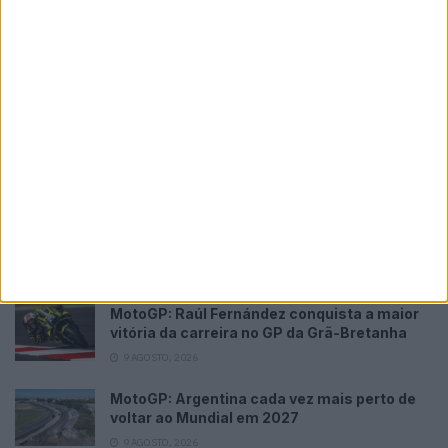
Novidades
Tendências
Comentários
MotoGP: Moto3,David Almansa vence em
Silverstone após corrida repleta de
emoções
9 AGOSTO, 2026
MotoGP: ‘Hat-trick’ Aprilia em Silverstone!
Primeiras impressões de Raúl, Martín e
Bezzecchi
9 AGOSTO, 2026
MotoGP: Raúl Fernández conquista a maior
vitória da carreira no GP da Grã-Bretanha
9 AGOSTO, 2026
MotoGP: Argentina cada vez mais perto de
voltar ao Mundial em 2027
9 AGOSTO, 2026