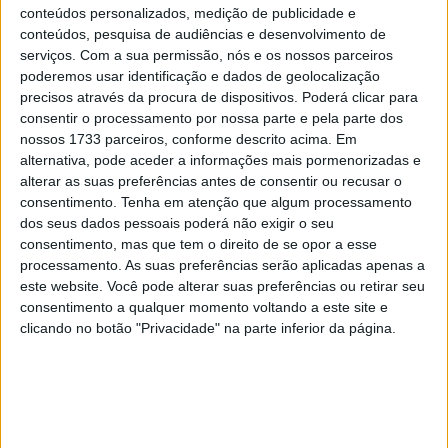
Melandri na 22ª posição da lista de todos os tempos.
conteúdos personalizados, medição de publicidade e
conteúdos, pesquisa de audiências e desenvolvimento de
104
– 104 pódios conquistados pelos pilotos da Ducati
serviços.
Com a sua permissão, nós e os nossos parceiros
em Misano representam um recorde histórico. O segundo
poderemos usar identificação e dados de geolocalização
maior número de pódios é de Assen, com 103 corridas do
precisos através da procura de dispositivos. Poderá clicar para
fabricante italiano.
consentir o processamento por nossa parte e pela parte dos
nossos 1733 parceiros, conforme descrito acima. Em
alternativa, pode aceder a informações mais pormenorizadas e
alterar as suas preferências antes de consentir ou recusar o
consentimento.
Tenha em atenção que algum processamento
dos seus dados pessoais poderá não exigir o seu
consentimento, mas que tem o direito de se opor a esse
processamento. As suas preferências serão aplicadas apenas a
este website. Você pode alterar suas preferências ou retirar seu
consentimento a qualquer momento voltando a este site e
clicando no botão "Privacidade" na parte inferior da página.
80/90
– Bulega conquistou 38 vitórias nas suas
primeiras 90 participações pela Ducati. Apenas um piloto