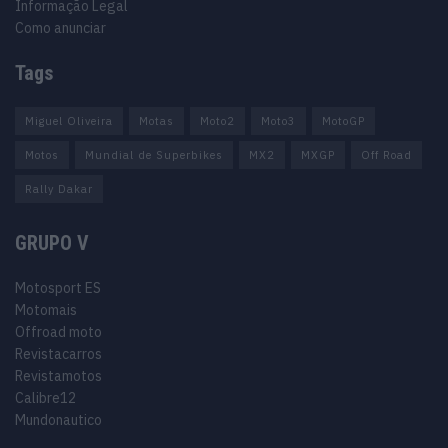
Informação Legal
Como anunciar
Tags
Miguel Oliveira
Motas
Moto2
Moto3
MotoGP
Motos
Mundial de Superbikes
MX2
MXGP
Off Road
Rally Dakar
GRUPO V
Motosport ES
Motomais
Offroad moto
Revistacarros
Revistamotos
Calibre12
Mundonautico