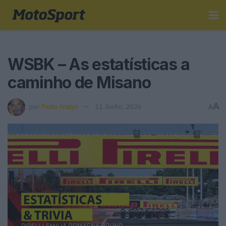
WSBK – As estatísticas a
caminho de Misano
A
por
Paulo Araújo
11 Junho, 2026
A