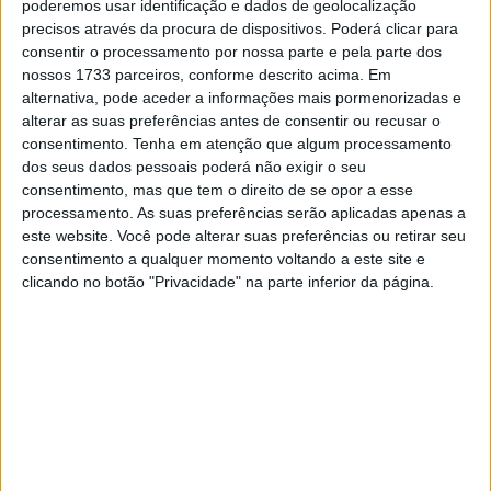
poderemos usar identificação e dados de geolocalização
eliminado da Superpole Race da Tissot por um Axel
precisos através da procura de dispositivos. Poderá clicar para
Bassani (bimota by Kawasaki Racing Team) que fez um
consentir o processamento por nossa parte e pela parte dos
arranque rápido. O piloto número 47 é sempre rápido em
nossos 1733 parceiros, conforme descrito acima. Em
casa e adoraria regressar ao pódio, mas vai enfrentar
alternativa, pode aceder a informações mais pormenorizadas e
alterar as suas preferências antes de consentir ou recusar o
uma forte concorrência: Iker Lecuona (Aruba.it Ducati)
consentimento.
Tenha em atenção que algum processamento
vem de 15 segundos lugares consecutivos, enquanto
dos seus dados pessoais poderá não exigir o seu
Sam Lowes (Ducati ELF Marc VDS) voltou à sua melhor
consentimento, mas que tem o direito de se opor a esse
forma em Aragão, com três terceiros lugares. Alex Lowes
processamento. As suas preferências serão aplicadas apenas a
este website. Você pode alterar suas preferências ou retirar seu
(bimota by Kawasaki) conquistou um pódio para a Bimota
consentimento a qualquer momento voltando a este site e
em 2025 e procurará repetir o feito este ano.
clicando no botão "Privacidade" na parte inferior da página.
Artigos relacionados
MotoGP: Jorge Martín não dá hipóteses e
vence Sprint marcada pelo domínio da
Aprilia
8 AGOSTO, 2026
MotoGP: Jack Miller prepara adeus após 16