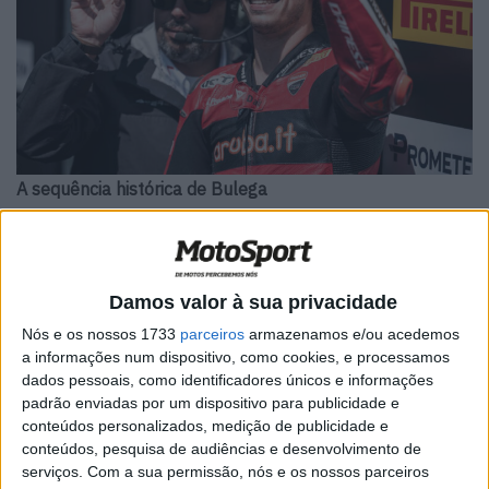
A sequência histórica de Bulega
Só há um lugar para começar e esse lugar é Nicolò
Bulega (Aruba.it Ducati). 22 vitórias consecutivas, 18 este
ano, e o piloto da moto #11 procura mais história este
Damos valor à sua privacidade
fim de semana. Um pódio igualá-lo-ia a Colin Edwards e
Marco Melandri, este último o piloto italiano com mais
Nós e os nossos 1733
parceiros
armazenamos e/ou acedemos
a informações num dispositivo, como cookies, e processamos
pódios, e que melhor lugar para ‘Bulegas’ conseguir isso
dados pessoais, como identificadores únicos e informações
do que em casa?
padrão enviadas por um dispositivo para publicidade e
Claro que também pretende continuar a sua já histórica
conteúdos personalizados, medição de publicidade e
sequência de vitórias. No ano passado, foi derrotado nas
conteúdos, pesquisa de audiências e desenvolvimento de
corridas 1 e 2 por Toprak Razgatlioglu, enquanto foi
serviços.
Com a sua permissão, nós e os nossos parceiros