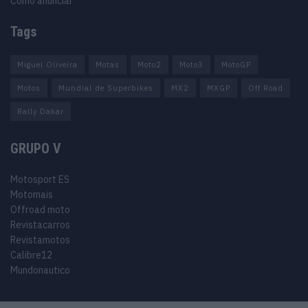
Como anunciar
Tags
Miguel Oliveira
Motas
Moto2
Moto3
MotoGP
Motos
Mundial de Superbikes
MX2
MXGP
Off Road
Rally Dakar
GRUPO V
Motosport ES
Motomais
Offroad moto
Revistacarros
Revistamotos
Calibre12
Mundonautico