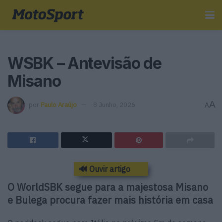
WSBK – Antevisão de
Misano
A
por
Paulo Araújo
8 Junho, 2026
A
🔊 Ouvir artigo
O WorldSBK segue para a majestosa Misano
e Bulega procura fazer mais história em casa