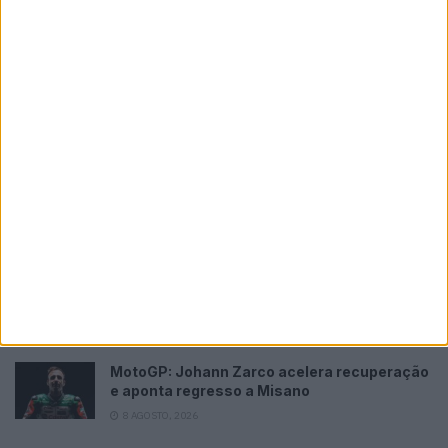
Novidades
Tendências
Comentários
MotoGP: Jorge Martín não dá hipóteses e
vence Sprint marcada pelo domínio da
Aprilia
8 AGOSTO, 2026
MotoGP: Jack Miller prepara adeus após 16
temporadas nos Grandes Prémios
8 AGOSTO, 2026
MotoGP: Moto2,Pole para Izan Guevara após
volta demolidora em Silverstone
8 AGOSTO, 2026
MotoGP: Johann Zarco acelera recuperação
e aponta regresso a Misano
8 AGOSTO, 2026