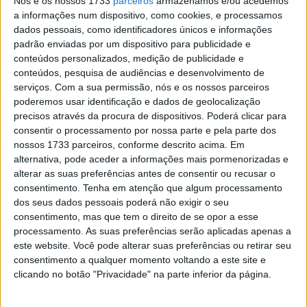
Nós e os nossos 1733
parceiros
armazenamos e/ou acedemos
poder realizar uma série de voltas rápidas, pois os
a informações num dispositivo, como cookies, e processamos
períodos de chuva ao longo do dia nunca permitiram que
dados pessoais, como identificadores únicos e informações
padrão enviadas por um dispositivo para publicidade e
o asfalto secasse por completo e por isso foram muitas
conteúdos personalizados, medição de publicidade e
as equipas e pilotos que optaram mesmo por não entrar
conteúdos, pesquisa de audiências e desenvolvimento de
em pista durante a tarde, preparando o regresso a casa e
serviços.
Com a sua permissão, nós e os nossos parceiros
a viagem para a Austrália onde será realizada a primeira
poderemos usar identificação e dados de geolocalização
precisos através da procura de dispositivos. Poderá clicar para
prova do ano.
consentir o processamento por nossa parte e pela parte dos
nossos 1733 parceiros, conforme descrito acima. Em
Alex Lowes acabou por fechar o dia o com o melhor
alternativa, pode aceder a informações mais pormenorizadas e
tempo, com vantagem de apenas 5 milésimas de
alterar as suas preferências antes de consentir ou recusar o
segundo face a Toprak Razgatlioglu e pouco menos de
consentimento.
Tenha em atenção que algum processamento
um segundo de Álvaro Bautista, que não evitou uma
dos seus dados pessoais poderá não exigir o seu
consentimento, mas que tem o direito de se opor a esse
queda logo após o almoço, mas sem consequências para
processamento. As suas preferências serão aplicadas apenas a
o piloto espanhol. Com tempos por volta muito
este website. Você pode alterar suas preferências ou retirar seu
superiores aos da jornada anterior e poucas voltas
consentimento a qualquer momento voltando a este site e
realizadas por todos, Nicolò Bulega nem sequer entrou
clicando no botão "Privacidade" na parte inferior da página.
em pista neste segundo dia, os melhores tempos globais