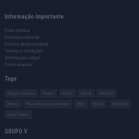
Informação importante
Ficha técnica
Estatuto editorial
Política de privacidade
Termos e condições
Informação Legal
Como anunciar
Tags
Miguel Oliveira
Motas
Moto2
Moto3
MotoGP
Motos
Mundial de Superbikes
MX2
MXGP
Off Road
Rally Dakar
GRUPO V