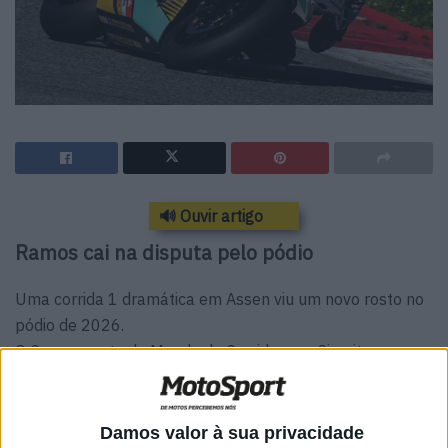
🔊 Ouvir artigo
Ramos cai na disputa pelo pódio
Uma corrida 1 dramática em Assen viu um novo rosto no
pódio de 2026.
O Campeonato do Mundo de Corridas em Circuito
Feminino (WorldWCR) entrou na pista da “Catedral da
Velocidade” e Maria Herrera (Terra & Vita GRT) assumiu
a liderança da classificação do campeonato ao
Damos valor à sua privacidade