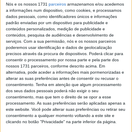
conquistar a sua segunda vitória da temporada, à frente
Nós e os nossos 1731
parceiros
armazenamos e/ou acedemos
de Beatriz Neila (Ampito Crescent) em P2 e Roberta
a informações num dispositivo, como cookies, e processamos
dados pessoais, como identificadores únicos e informações
Ponziani (Klint Racing) em P3.
padrão enviadas por um dispositivo para publicidade e
conteúdos personalizados, medição de publicidade e
QUEDAS NA VOLTA 1
conteúdos, pesquisa de audiências e desenvolvimento de
A chuva começou a cair na pista logo após o arranque,
serviços.
Com a sua permissão, nós e os nossos parceiros
quando Herrera assumiu a liderança, pouco antes de um
poderemos usar identificação e dados de geolocalização
grupo de pilotos se envolver numa colisão na Curva 1,
precisos através da procura de dispositivos. Poderá clicar para
consentir o processamento por nossa parte e pela parte dos
incluindo Emily Bondi (FT Racing Academy), Pakita Ruiz
nossos 1731 parceiros, conforme descrito acima. Em
(PR46+1 Racing), Line Vieillard (FT Racing Academy) e
alternativa, pode aceder a informações mais pormenorizadas e
Tayla Relph (Full Throttle Racing).
alterar as suas preferências antes de consentir ou recusar o
A australiana foi levada para o centro médico e não
consentimento.
Tenha em atenção que algum processamento
participou no recomeço com contusões no tornozelo e no
dos seus dados pessoais poderá não exigir o seu
consentimento, mas que tem o direito de se opor a esse
pé esquerdos.
processamento. As suas preferências serão aplicadas apenas a
este website. Você pode alterar suas preferências ou retirar seu
Artigos relacionados
consentimento a qualquer momento voltando a este site e
clicando no botão "Privacidade" na parte inferior da página.
MotoGP: Marco Bezzecchi recebe luz verde