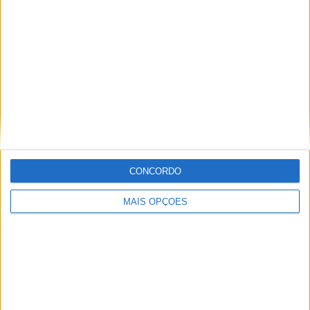
Tags:
Assejn
Herrera
Neila
Ramos
Yamaha
CONCORDO
MAIS OPÇÕES
Paulo Araújo
Com uma experiência de várias décadas no âmbito do
motociclismo, viajou pelo mundo cobrindo eventos nas
duas rodas. Já foi piloto de velocidade, team manager,
instrutor, jornalista e comentador de rádio e televisão,