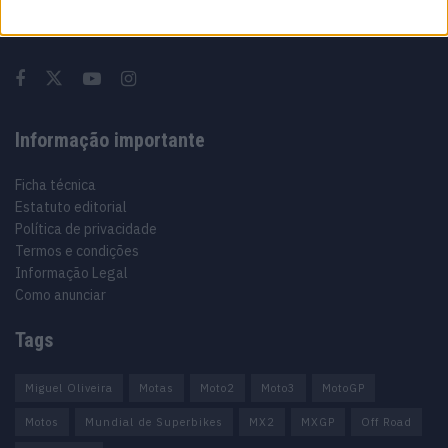
Especialistas em Motos, MotoGP, MXGP, Enduro, SuperBikes,
Motocross, Trial
Informação importante
Ficha técnica
Estatuto editorial
Política de privacidade
Termos e condições
Informação Legal
Como anunciar
Tags
Miguel Oliveira
Motas
Moto2
Moto3
MotoGP
Motos
Mundial de Superbikes
MX2
MXGP
Off Road