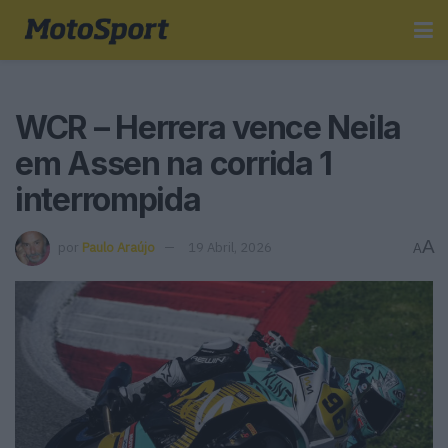
WCR – Herrera vence Neila
em Assen na corrida 1
interrompida
A
por
Paulo Araújo
19 Abril, 2026
A