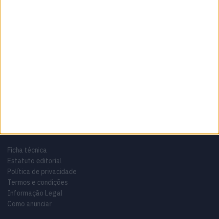
Sobre
Especialistas em Motos, MotoGP, MXGP, Enduro, SuperBikes,
Motocross, Trial
Informação importante
Ficha técnica
Estatuto editorial
Política de privacidade
Termos e condições
Informação Legal
Como anunciar