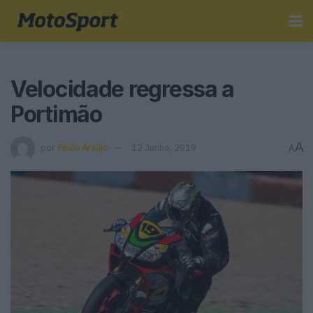
Velocidade regressa a
Portimão
A
por
Paulo Araújo
12 Junho, 2019
A