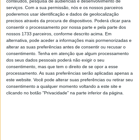
conteúdos, pesquisa de audiências e desenvolvimento de
Pré-Moto3 e 85GP/Moto4. Cinco categorias às quais se
serviços.
Com a sua permissão, nós e os nossos parceiros
poderemos usar identificação e dados de geolocalização
juntam as máquinas do Troféu ENI – TLC Kawasaki ZCup,
precisos através da procura de dispositivos. Poderá clicar para
Copa Dunlop Motoval e ainda os jovens pilotos da Classe
consentir o processamento por nossa parte e pela parte dos
2 do Troféu Velocidade 2020 aos comandos das suas
nossos 1733 parceiros, conforme descrito acima. Em
MIR Moto5.
alternativa, pode aceder a informações mais pormenorizadas e
alterar as suas preferências antes de consentir ou recusar o
consentimento.
Tenha em atenção que algum processamento
dos seus dados pessoais poderá não exigir o seu
consentimento, mas que tem o direito de se opor a esse
processamento. As suas preferências serão aplicadas apenas a
este website. Você pode alterar suas preferências ou retirar seu
consentimento a qualquer momento voltando a este site e
clicando no botão "Privacidade" na parte inferior da página.
Portimão garante sempre muita ação em todas as classes