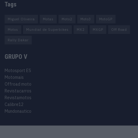
Tags
Miguel Oliveira
Motas
Moto2
Moto3
MotoGP
Motos
Mundial de Superbikes
MX2
MXGP
Off Road
Rally Dakar
GRUPO V
Motosport ES
Motomais
Offroad moto
Revistacarros
Revistamotos
Calibre12
Mundonautico