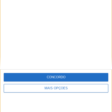
Jornalista especialista de velocidade, MotoGP e SBK
com mais de 36 anos de atividade, incluindo Imprensa,
Radio e TV e trabalhos publicados no Reino Unido,
Irlanda, Grécia, Canadá e Brasil além de Portugal
Artigos relacionados
CONCORDO
MAIS OPÇÕES
MotoGP: Quartararo cai para 16.º após
penalização de 16 segundos