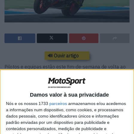
🔊 Ouvir artigo
Pilotos e equipas estão este fim-de-semana de volta ao
Autódromo Internacional do Algarve, cerca de um mês
depois da ronda anterior do campeonato nacional de
velocidade para enfrentar a terceira prova da época.
Damos valor à sua privacidade
Os dias 15 e 16 de Junho marcam o regresso do
Nós e os nossos 1733
parceiros
armazenamos e/ou acedemos
campeonato aos 4.592 metros de um dos circuitos mais
a informações num dispositivo, como cookies, e processamos
dados pessoais, como identificadores únicos e informações
exigentes e espetaculares a nível mundial e ao longo dos
padrão enviadas por um dispositivo para publicidade e
quais vão evoluir todas as classe de campeonato
conteúdos personalizados, medição de publicidade e
nacional: Superbike, Superstock 600, Supersport 300,