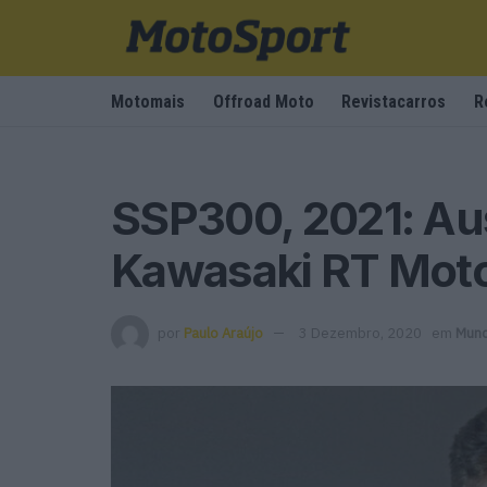
Motomais
Offroad Moto
Revistacarros
R
SSP300, 2021: Aus
Kawasaki RT Moto
por
Paulo Araújo
3 Dezembro, 2020
em
Mund