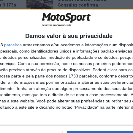
r 0,173s
González confirma
e
favoritismo e lidera FP1 em
Silverstone
7 AGOSTO, 2026
Damos valor à sua privacidade
33
parceiros
armazenamos e/ou acedemos a informações num dispositi
essoais, como identificadores únicos e informações padrão enviadas 
conteúdos personalizados, medição de publicidade e conteúdos, pesqui
apenas quatro ocasiões em oito, Khouri terminou o
serviços.
Com a sua permissão, nós e os nossos parceiros poderemos 
upar três pódios a bordo de uma Kawasaki.
ção precisos através da procura de dispositivos. Poderá clicar para co
ossa parte e pela parte dos nossos 1733 parceiros, conforme descrit
eder a informações mais pormenorizadas e alterar as suas preferência
eu no Circuito TT Assen, um circuito que deverá ser
timento.
Tenha em atenção que algum processamento dos seus dados
equenas SSP300.
nsentimento, mas que tem o direito de se opor a esse processamento. A
as a este website. Você pode alterar suas preferências ou retirar seu
tando a este site e clicando no botão "Privacidade" na parte inferior 
 andar pela RT Motorsports SKM na temporada 2021 de