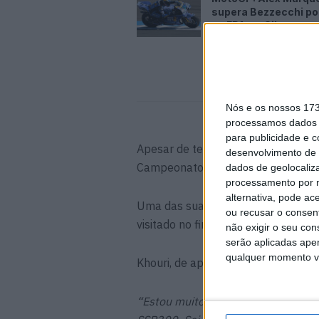
supera Bezzecchi po
no FP1 em Silverston
7 AGOSTO, 2026
Nós e os nossos 17
processamos dados p
para publicidade e 
Apesar de terminar nos pontos em 
desenvolvimento de 
Campeonato no sétimo lugar, ao oc
dados de geolocaliza
processamento por n
alternativa, pode ac
Uma das suas duas vitórias acontec
ou recusar o consen
visitado no final de Abril pelas p
não exigir o seu co
serão aplicadas apen
qualquer momento vol
Khouri, de apenas 16 anos, disse:
“Estou muito entusiasmado por ir