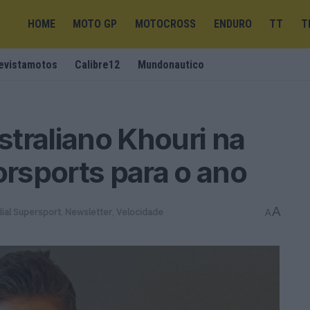
HOME
MOTO GP
MOTOCROSS
ENDURO
TT
T
evistamotos
Calibre12
Mundonautico
traliano Khouri na
rsports para o ano
A
ial Supersport
,
Newsletter
,
Velocidade
A