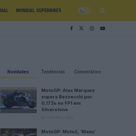
RIAL
MUNDIAL SUPERBIKES
Novidades
Tendências
Comentários
MotoGP: Alex Márquez
supera Bezzecchi por
0,173s no FP1 em
Silverstone
7 AGOSTO, 2026
MotoGP: Moto2, ‘Manu’