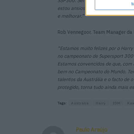
SSP300. Sei que a temporada é um
M
estou ansioso pelos desafios que s
e melhorar.”
Rob Vennegoor, Team Manager da K
“Estamos muito felizes por o Harry
no campeonato de Supersport 300 d
Estamos convencidos de que, com u
bem no Campeonato do Mundo. Tem
talentos da Austrália e o facto de 
protegido, torna tudo ainda mais es
Tags:
Australia
Harry
IDM
Ka
Paulo Araújo