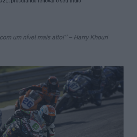
021, procurando renovar o seu título
com um nível mais alto!”
– Harry Khouri