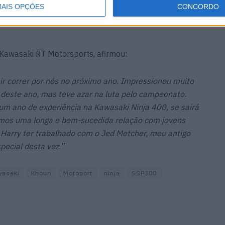
 novo desafio com um nível mais alto novamente, mas
AIS OPÇÕES
CONCORDO
e avizinham, e usarei esta oportunidade para aprender
awasaki RT Motorsports, afirmou:
 ir correr por nós no próximo ano. Impressionou muito
este ano, mas teve azar na luta pelo campeonato.
m ano de experiência na Kawasaki Ninja 400, se sairá
os uma longa e bem-sucedida relação com jovens
o Harry ter trabalhado com o Jed Metcher, meu antigo
pecial desta vez.”
wasaki
Khouri
Motoport
ninja
SSP300