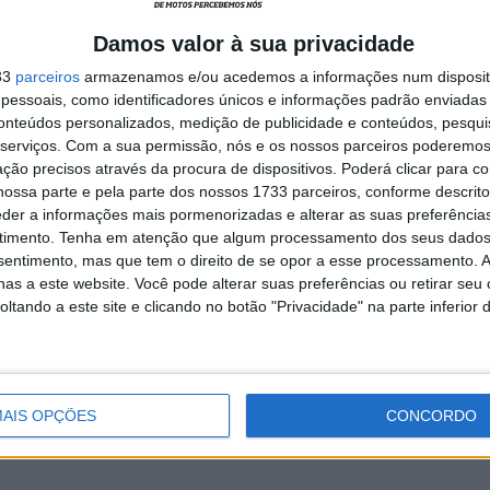
Damos valor à sua privacidade
a
MotoGP: Marco Bezzecchi
33
parceiros
armazenamos e/ou acedemos a informações num dispositi
recebe luz verde para correr
essoais, como identificadores únicos e informações padrão enviadas 
em Silverstone
conteúdos personalizados, medição de publicidade e conteúdos, pesqui
6 AGOSTO, 2026
serviços.
Com a sua permissão, nós e os nossos parceiros poderemos 
ção precisos através da procura de dispositivos. Poderá clicar para co
ossa parte e pela parte dos nossos 1733 parceiros, conforme descrit
eder a informações mais pormenorizadas e alterar as suas preferência
timento.
Tenha em atenção que algum processamento dos seus dados
nsentimento, mas que tem o direito de se opor a esse processamento. A
as a este website. Você pode alterar suas preferências ou retirar seu
rsport
tando a este site e clicando no botão "Privacidade" na parte inferior 
AIS OPÇÕES
CONCORDO