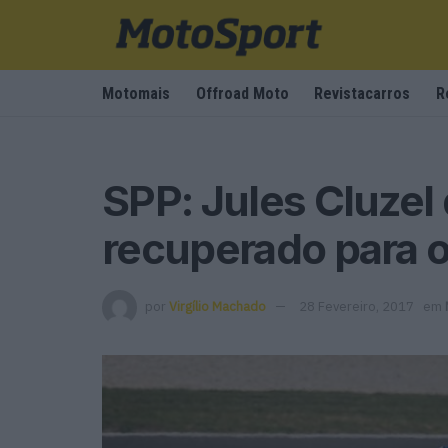
Motomais
Offroad Moto
Revistacarros
R
SPP: Jules Cluzel
recuperado para o
por
Virgílio Machado
28 Fevereiro, 2017
em