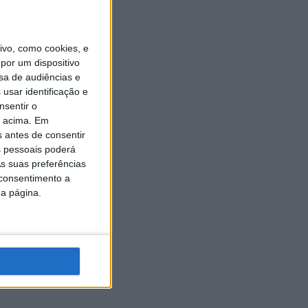
vo, como cookies, e
por um dispositivo
sa de audiências e
usar identificação e
nsentir o
o acima. Em
s antes de consentir
 pessoais poderá
s suas preferências
 consentimento a
da página.