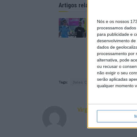
Artigos relacionados
MotoGP: Iker Lecuon
Nós e os nossos 17
ambiciona Top 10 em
processamos dados p
Silverstone
para publicidade e 
6 AGOSTO, 2026
desenvolvimento de 
dados de geolocaliza
processamento por n
alternativa, pode ac
ou recusar o consen
não exigir o seu co
serão aplicadas apen
Tags:
Jules Cluzel
Mundial de Supe
qualquer momento vol
Virgílio Machado
M