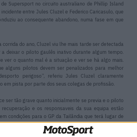
de Supersport no circuito australiano de Phillip Island
 incidente entre Jules Cluzel e Federico Caricasulo, que
 conduziu ao consequente abandono, numa fase em que
corrida do ano, Cluzel viu lhe mais tarde ser detectada
 a deixar o piloto gaulês inativo durante algum tempo.
 ver o quanto mal é a situação e ver se há algo mais.
que alguns pilotos devem ser penalizados para melhor
porto perigoso”, referiu Jules Cluzel claramente
em pista por parte dos seus colegas de profissão.
e ser tão grave quanto inicialmente se previa e o piloto
r a recuperação e os responsaveis da sua equipa estão
 em condições para o GP da Tailândia que terá lugar de