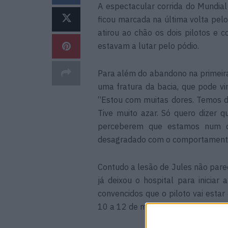
A espectacular corrida do Mundial 
ficou marcada na última volta pelo
atirou ao chão os dois pilotos e
estavam a lutar pelo pódio.
Para além do abandono na primeira 
uma fratura da bacia, que pode vir
“Estou com muitas dores. Temos de
Tive muito azar. Só quero dizer 
perceberem que estamos num des
desagradado com o comportamento 
Contudo a lesão de Jules não parec
já deixou o hospital para inicia
convencidos que o piloto vai estar
10 a 12 de março