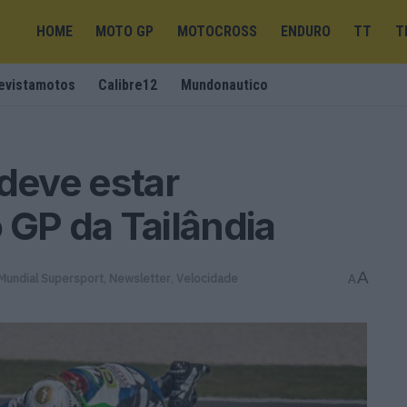
HOME
MOTO GP
MOTOCROSS
ENDURO
TT
T
evistamotos
Calibre12
Mundonautico
 deve estar
 GP da Tailândia
A
Mundial Supersport
,
Newsletter
,
Velocidade
A