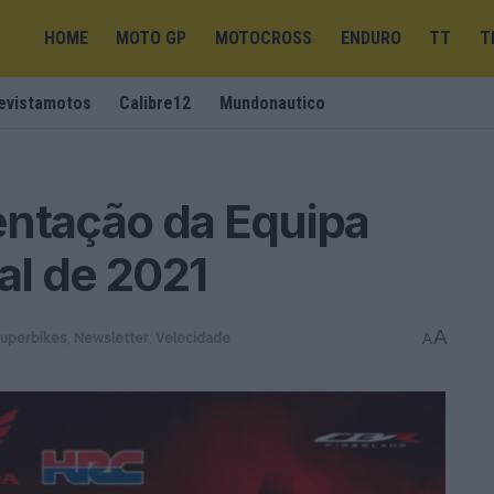
HOME
MOTO GP
MOTOCROSS
ENDURO
TT
T
evistamotos
Calibre12
Mundonautico
entação da Equipa
al de 2021
A
Superbikes
,
Newsletter
,
Velocidade
A