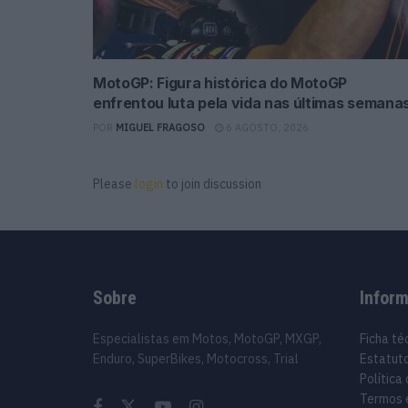
MotoGP: Figura histórica do MotoGP
enfrentou luta pela vida nas últimas semana
POR
MIGUEL FRAGOSO
6 AGOSTO, 2026
Please
login
to join discussion
Sobre
Infor
Especialistas em Motos, MotoGP, MXGP,
Ficha té
Enduro, SuperBikes, Motocross, Trial
Estatuto
Política
Termos 