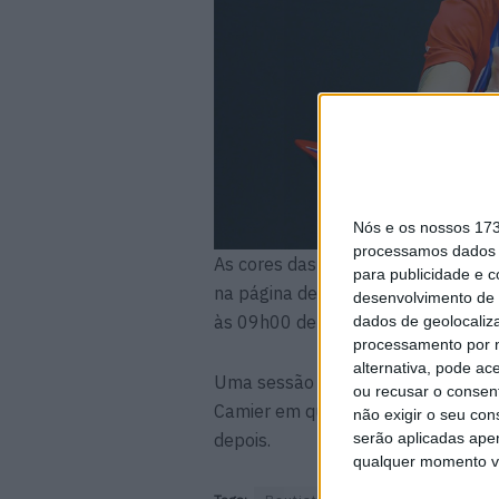
Nós e os nossos 17
processamos dados p
As cores das CBR1000RR-R Firebla
para publicidade e 
na página de Facebook da Honda R
desenvolvimento de 
às 09h00 de Portugal Continental.
dados de geolocaliza
processamento por n
alternativa, pode ac
Uma sessão online com os pilotos
ou recusar o consen
Camier em que todos falarão das s
não exigir o seu co
serão aplicadas apen
depois.
qualquer momento vol