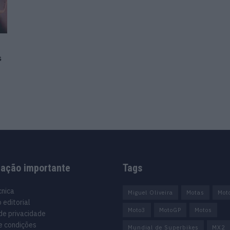
s
mação importante
Tags
cnica
Miguel Oliveira
Motas
Mot
 editorial
Moto3
MotoGP
Motos
 de privacidade
e condições
Mundial de Superbikes
MX2