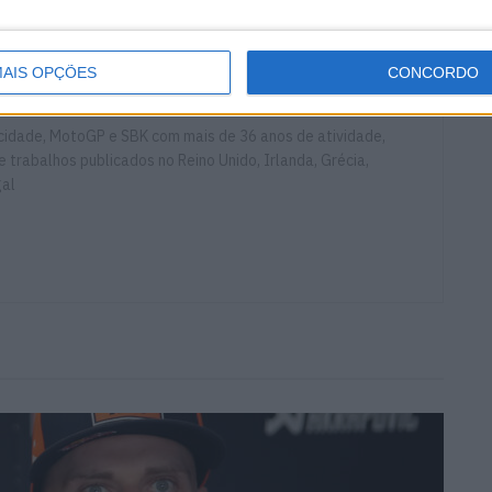
Haslam
Honda
HRC
SBK
AIS OPÇÕES
CONCORDO
ocidade, MotoGP e SBK com mais de 36 anos de atividade,
e trabalhos publicados no Reino Unido, Irlanda, Grécia,
gal