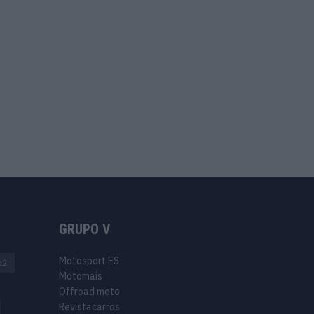
GRUPO V
Motosport ES
o2
Motomais
Offroad moto
Revistacarros