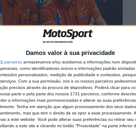
Damos valor à sua privacidade
31
parceiros
armazenamos e/ou acedemos a informações num dispositi
essoais, como identificadores únicos e informações padrão enviadas 
de SP serão reveladas durante um lançamento virtual
conteúdos personalizados, medição de publicidade e conteúdos, pesqui
acing Corporation e no canal do YouTube a 30 de março
serviços.
Com a sua permissão, nós e os nossos parceiros poderemos 
ção precisos através da procura de dispositivos. Poderá clicar para co
ossa parte e pela parte dos nossos 1731 parceiros, conforme descrit
eder a informações mais pormenorizadas e alterar as suas preferência
 Álvaro Bautista e Leon Haslam e o Team Manager Leon
timento.
Tenha em atenção que algum processamento dos seus dados
uas expectativas para este ano terá lugar pouco
nsentimento, mas que tem o direito de se opor a esse processamento. A
as a este website. Você pode alterar suas preferências ou retirar seu
tando a este site e clicando no botão "Privacidade" na parte inferior 