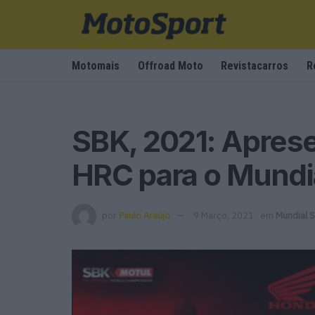
Motomais
Offroad Moto
Revistacarros
R
SBK, 2021: Apres
HRC para o Mundi
por
Paulo Araújo
9 Março, 2021
em
Mundial 