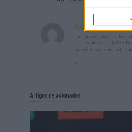
Tags:
Bautista
Camier
Fireblade
M
Paulo Araújo
Jornalista especialista de vel
incluindo Imprensa, Radio e TV 
Canadá e Brasil além de Portu
Artigos relacionados