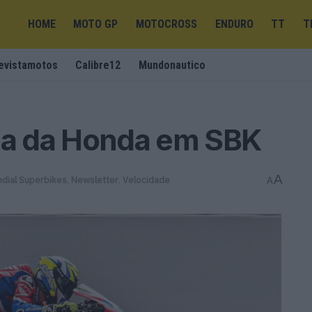
HOME
MOTO GP
MOTOCROSS
ENDURO
TT
T
evistamotos
Calibre12
Mundonautico
ria da Honda em SBK
A
dial Superbikes
,
Newsletter
,
Velocidade
A