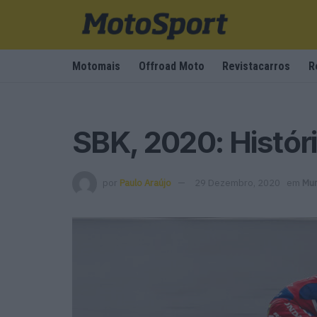
Motomais
Offroad Moto
Revistacarros
R
SBK, 2020: Histó
por
Paulo Araújo
29 Dezembro, 2020
em
Mun