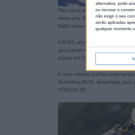
alternativa, pode ac
Mais cinco vitórias ocorreram em 1
ou recusar o consen
não exigir o seu co
nesse ano. Seria uma espera de cin
serão aplicadas apen
Slight levou a nova RC45 à vitória
qualquer momento vol
A RC45, um suposto
upgrade
à RC3
para correr nas SBK, alcançou 34 v
acima) em 1997.
M
O novo milénio acolheu uma motoc
bicilíndrica RC51, desenhada para
VTR1000 SP.