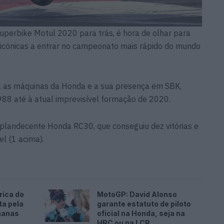
erbike Motul 2020 para trás, é hora de olhar para
icónicas a entrar no campeonato mais rápido do mundo
a as máquinas da Honda e a sua presença em SBK,
88 até à atual imprevisível formação de 2020.
landecente Honda RC30, que conseguiu dez vitórias e
el (1 acima).
rica do
MotoGP: David Alonso
ta pela
garante estatuto de piloto
manas
oficial na Honda, seja na
HRC ou na LCR