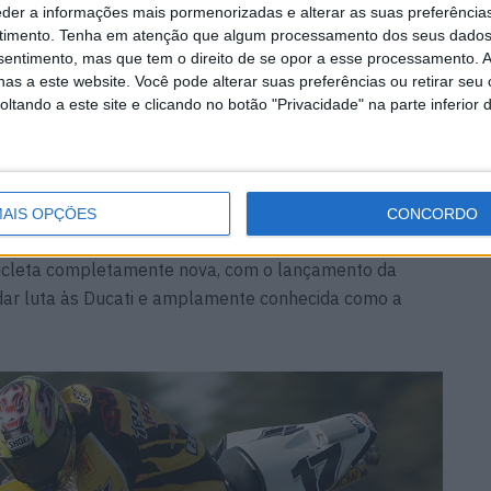
eder a informações mais pormenorizadas e alterar as suas preferência
990, mas Raymond Roche, da Ducati, assumiu o título
timento.
Tenha em atenção que algum processamento dos seus dados
nsentimento, mas que tem o direito de se opor a esse processamento. A
co anos para a próxima vitória Honda, quando Aaron
as a este website. Você pode alterar suas preferências ou retirar seu
 em 1995.
tando a este site e clicando no botão "Privacidade" na parte inferior 
0, construído especialmente para fins de homologação
itórias, mas apenas um título, com John Kocinski (3
AIS OPÇÕES
CONCORDO
icleta completamente nova, com o lançamento da
 dar luta às Ducati e amplamente conhecida como a