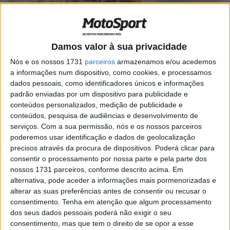
Damos valor à sua privacidade
Nós e os nossos 1731
parceiros
armazenamos e/ou acedemos
Foi uma corrida chuvosa, a que Carl Fogarty e Scott
a informações num dispositivo, como cookies, e processamos
Russell chegaram em luta acesa pelo título de 1993, e
dados pessoais, como identificadores únicos e informações
que deixou Aaron Slight na pole.
padrão enviadas por um dispositivo para publicidade e
conteúdos personalizados, medição de publicidade e
A corrida, apoiada pela Mobil e disputada em condições
conteúdos, pesquisa de audiências e desenvolvimento de
serviços.
Com a sua permissão, nós e os nossos parceiros
molhadas foi transmitida pela SIC em direto e com
poderemos usar identificação e dados de geolocalização
comentários em estreia deste vosso criado…
precisos através da procura de dispositivos. Poderá clicar para
consentir o processamento por nossa parte e pela parte dos
Artigos relacionados
nossos 1731 parceiros, conforme descrito acima. Em
alternativa, pode aceder a informações mais pormenorizadas e
alterar as suas preferências antes de consentir ou recusar o
MotoGP: Iker Lecuona ambiciona Top 10 em
consentimento.
Tenha em atenção que algum processamento
Silverstone
dos seus dados pessoais poderá não exigir o seu
6 AGOSTO, 2026
consentimento, mas que tem o direito de se opor a esse