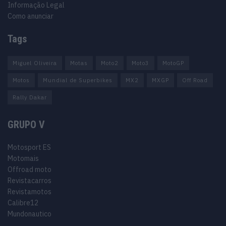
Informação Legal
Como anunciar
Tags
Miguel Oliveira
Motas
Moto2
Moto3
MotoGP
Motos
Mundial de Superbikes
MX2
MXGP
Off Road
Rally Dakar
GRUPO V
Motosport ES
Motomais
Offroad moto
Revistacarros
Revistamotos
Calibre12
Mundonautico