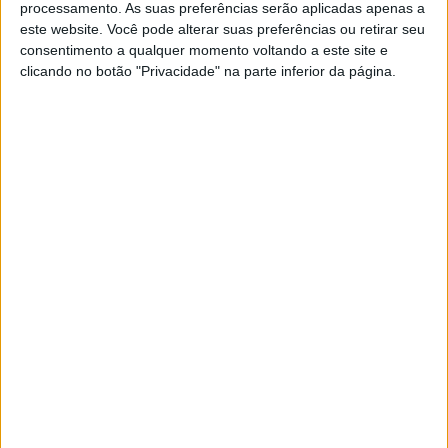
processamento. As suas preferências serão aplicadas apenas a
MotoGP: Marco Bezzecchi recebe luz verde
este website. Você pode alterar suas preferências ou retirar seu
para correr em Silverstone
consentimento a qualquer momento voltando a este site e
6 AGOSTO, 2026
clicando no botão "Privacidade" na parte inferior da página.