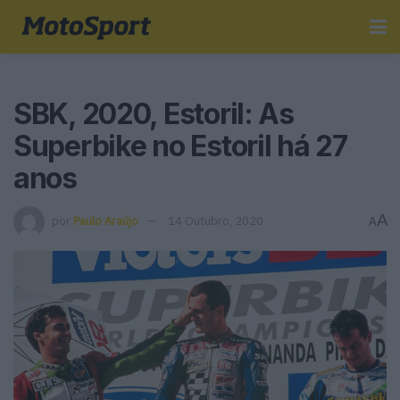
SBK, 2020, Estoril: As
Superbike no Estoril há 27
anos
A
por
Paulo Araújo
14 Outubro, 2020
A