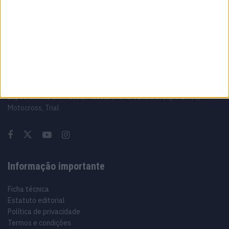
Sobre
Especialistas em Motos, MotoGP, MXGP, Enduro, SuperBikes,
Motocross, Trial
Informação importante
Ficha técnica
Estatuto editorial
Política de privacidade
Termos e condições