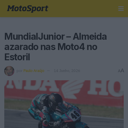
MundialJunior – Almeida
azarado nas Moto4 no
Estoril
A
por
Paulo Araújo
14 Junho, 2026
A