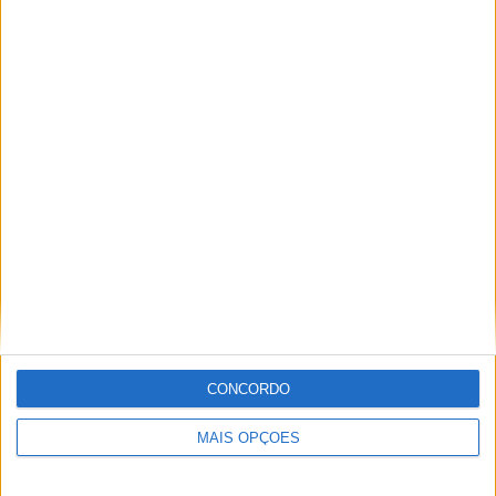
Paulo Araújo
Com uma experiência de várias décadas no âmbito do
motociclismo, viajou pelo mundo cobrindo eventos nas
duas rodas. Já foi piloto de velocidade, team manager,
instrutor, jornalista e comentador de rádio e televisão,
especializando nas modalidades de velocidade, em
particular MotoGP, SBK e Endurance.
Artigos relacionados
CONCORDO
MAIS OPÇÕES