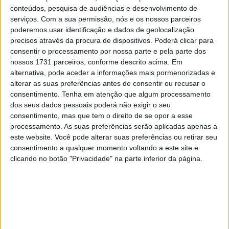
conteúdos, pesquisa de audiências e desenvolvimento de
serviços.
Com a sua permissão, nós e os nossos parceiros
poderemos usar identificação e dados de geolocalização
precisos através da procura de dispositivos. Poderá clicar para
consentir o processamento por nossa parte e pela parte dos
nossos 1731 parceiros, conforme descrito acima. Em
alternativa, pode aceder a informações mais pormenorizadas e
alterar as suas preferências antes de consentir ou recusar o
consentimento.
Tenha em atenção que algum processamento
dos seus dados pessoais poderá não exigir o seu
consentimento, mas que tem o direito de se opor a esse
processamento. As suas preferências serão aplicadas apenas a
este website. Você pode alterar suas preferências ou retirar seu
consentimento a qualquer momento voltando a este site e
clicando no botão "Privacidade" na parte inferior da página.
Na corrida, eventualmente ganha pelo espanhol Álvaro
Lucas sobre o italiano Edoardo Salvino, as coisas já não
correram tão bem… logo no arranque, Almeida perdeu
alguns 6 lugares e teve de encetar uma penosa
recuperação de 17º… Até que, à 5ª volta das 15 da