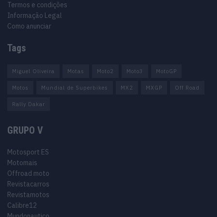
Termos e condições
Informação Legal
Como anunciar
Tags
Miguel Oliveira
Motas
Moto2
Moto3
MotoGP
Motos
Mundial de Superbikes
MX2
MXGP
Off Road
Rally Dakar
GRUPO V
Motosport ES
Motomais
Offroad moto
Revistacarros
Revistamotos
Calibre12
Mundonautico