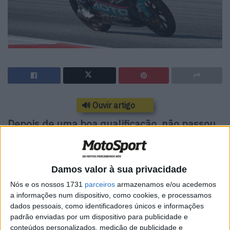
🔊 Ouvir artigo
Depois de uma boa qualificação, não passou
da 5ª volta da corrida
Um dos raros portugueses no Mundial Júnior a visitar o
Damos valor à sua privacidade
Estoril este fim de semana, Afonso Almeida qualificou-se
Nós e os nossos 1731
parceiros
armazenamos e/ou acedemos
bem para a corrida das pequenas Moto4, colocando-se
a informações num dispositivo, como cookies, e processamos
na 11ª posição de entre 30 pilotos, na 4ª fila da grelha
dados pessoais, como identificadores únicos e informações
para a prova do Europeu…
padrão enviadas por um dispositivo para publicidade e
conteúdos personalizados, medição de publicidade e