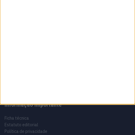
5 AGOSTO, 2026
Sobre
Especialistas em Motos, MotoGP, MXGP, Enduro, SuperBikes,
Motocross, Trial
Informação importante
Ficha técnica
Estatuto editorial
Política de privacidade