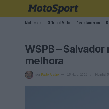
Motomais
Offroad Moto
Revistacarros
R
WSPB – Salvador 
melhora
por
Paulo Araújo
15 Maio, 2026
em
Mundial 