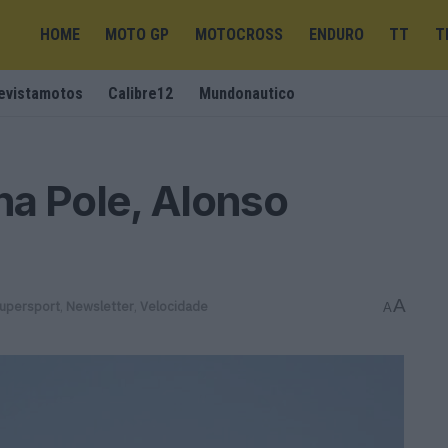
HOME
MOTO GP
MOTOCROSS
ENDURO
TT
T
evistamotos
Calibre12
Mundonautico
na Pole, Alonso
A
Supersport
,
Newsletter
,
Velocidade
A