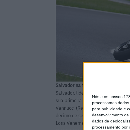
Salvador na frente
Salvador, líder do campeonato, disp
Nós e os nossos 17
sua primeira pole da temporada c
processamos dados p
Vannucci (Revo-M2) terminou na s
para publicidade e 
desenvolvimento de 
décimo de segundo mais lento que 
dados de geolocaliza
Loris Veneman (MTM Kawasaki) regi
processamento por n