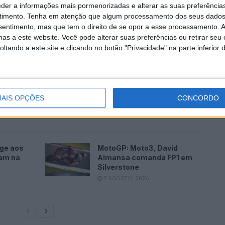
ão na primeira linha, a pouco mais de um décimo do
eder a informações mais pormenorizadas e alterar as suas preferência
timento.
Tenha em atenção que algum processamento dos seus dados
e Triumph) continuou a sua ascensão nas sessões de
nsentimento, mas que tem o direito de se opor a esse processamento. A
as a este website. Você pode alterar suas preferências ou retirar seu
 em Portimão, passando pela sétima em Assen, até
tando a este site e clicando no botão "Privacidade" na parte inferior 
graças ao tempo de 1:39.626s. Antonio Torres (Team
ês para a quinta posição na segunda linha, à frente do
g Team Suzuki), terminando como o melhor piloto da
AIS OPÇÕES
CONCORDO
age aos
MotoGP: Moto3, David
cam na
Almansa comanda FP1 em
Silverstone
7 AGOSTO, 2026