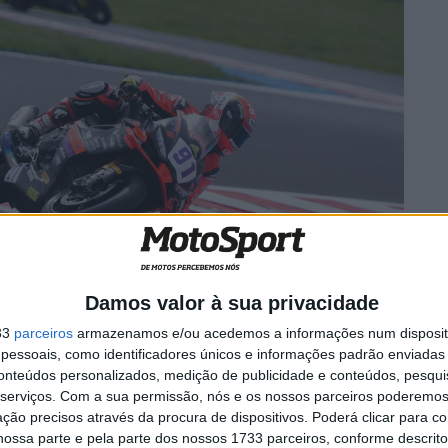
Damos valor à sua privacidade
utou a pole position durante toda a sessão e garantiu a
33
parceiros
armazenamos e/ou acedemos a informações num dispositi
om um impressionante tempo de 1:39.473s. Matteo
essoais, como identificadores únicos e informações padrão enviadas 
ua Aprilia com o tempo de 1:39.558s, menos de um
conteúdos personalizados, medição de publicidade e conteúdos, pesqui
serviços.
Com a sua permissão, nós e os nossos parceiros poderemos 
Salvador.
ção precisos através da procura de dispositivos. Poderá clicar para co
stou tempos fortes durante toda a sessão e foi
ossa parte e pela parte dos nossos 1733 parceiros, conforme descrit