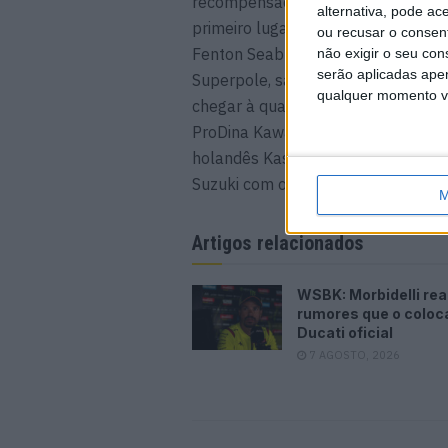
recompensado com a terceira posiç
alternativa, pode ac
primeiro lugar.
ou recusar o consen
Fenton Seabright (PHR Performanc
não exigir o seu co
serão aplicadas apen
Superpole, saindo da nona posição
qualquer momento vol
chegar à quarta posição em Most, 
ProDina Kawasaki XCI) seguiu o ingl
holandês Kas Beekmans (VLR Racin
Suzuki com o tempo de 1’39.857s.
M
Artigos relacionados
WSBK: Morbidelli re
rumores que o colo
Ducati oficial
7 AGOSTO, 2026