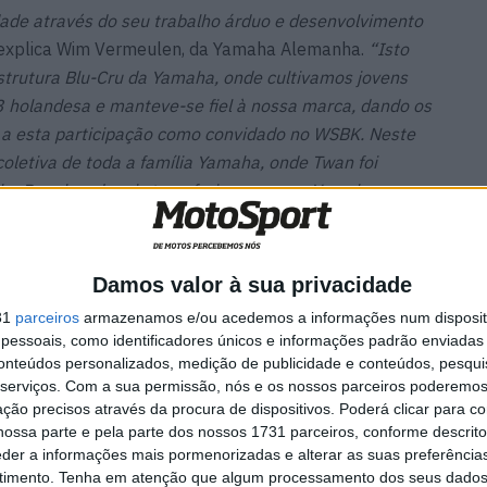
ade através do seu trabalho árduo e desenvolvimento
explica Wim Vermeulen, da Yamaha Alemanha.
“Isto
trutura Blu-Cru da Yamaha, onde cultivamos jovens
 holandesa e manteve-se fiel à nossa marca, dando os
 a esta participação como convidado no WSBK. Neste
oletiva de toda a família Yamaha, onde Twan foi
ha Benelux, depois transferiu-se para a Yamaha
io da Yamaha Motor Europe.”
Damos valor à sua privacidade
31
parceiros
armazenamos e/ou acedemos a informações num dispositi
ecchi
MotoGP: Álex Rins afasta
essoais, como identificadores únicos e informações padrão enviadas 
a correr
pressa sobre o futuro ‘Há
conteúdos personalizados, medição de publicidade e conteúdos, pesqui
várias opções em cima da
serviços.
Com a sua permissão, nós e os nossos parceiros poderemos 
mesa’
ção precisos através da procura de dispositivos. Poderá clicar para co
6 AGOSTO, 2026
ossa parte e pela parte dos nossos 1731 parceiros, conforme descrit
eder a informações mais pormenorizadas e alterar as suas preferência
timento.
Tenha em atenção que algum processamento dos seus dados