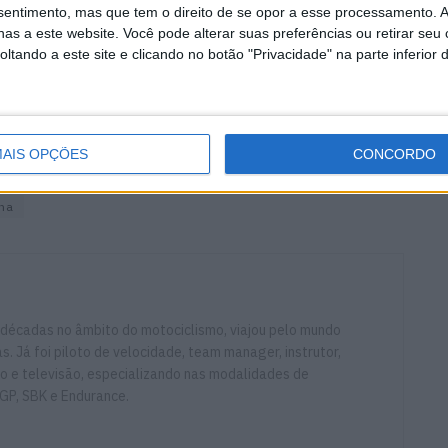
nsentimento, mas que tem o direito de se opor a esse processamento. A
as a este website. Você pode alterar suas preferências ou retirar seu
tando a este site e clicando no botão "Privacidade" na parte inferior 
na categoria de Superbike. Com a saída de Michael van
ampeonato do Mundo de Resistência após a última
oto de testes, a participação especial do herói local,
anizadores.
AIS OPÇÕES
CONCORDO
ha
 décadas no âmbito do motociclismo, viajou pelo mundo
. Já foi piloto de velocidade, team manager, instrutor,
io e televisão, especializando nas modalidades de
GP, SBK e Endurance.