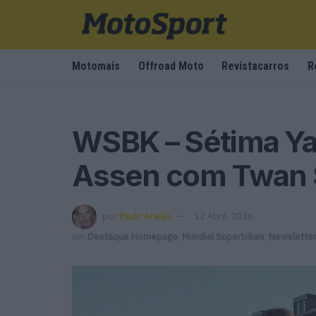
Motomais
Offroad Moto
Revistacarros
R
WSBK – Sétima Ya
Assen com Twan 
por
Paulo Araújo
12 Abril, 2026
em
Destaque Homepage
,
Mundial Superbikes
,
Newslette