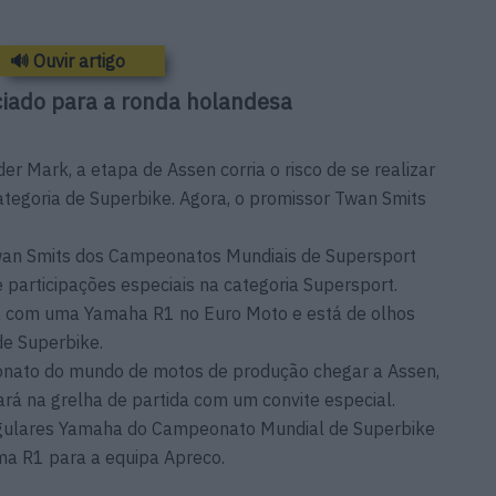
🔊 Ouvir artigo
iado para a ronda holandesa
er Mark, a etapa de Assen corria o risco de se realizar
ategoria de Superbike. Agora, o promissor Twan Smits
an Smits dos Campeonatos Mundiais de Supersport
articipações especiais na categoria Supersport.
a com uma Yamaha R1 no Euro Moto e está de olhos
e Superbike.
onato do mundo de motos de produção chegar a Assen,
ará na grelha de partida com um convite especial.
egulares Yamaha do Campeonato Mundial de Superbike
ima R1 para a equipa Apreco.