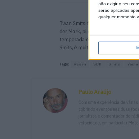
não exigir o seu co
serão aplicadas apen
qualquer momento vol
Twan Smits é o único piloto local 
der Mark, piloto da BMW, para o C
temporada e atuando agora como pil
Smits, é muito bem-vinda pelos org
M
Tags:
Assen
SBK
Smits
Yama
Paulo Araújo
Com uma experiência de várias
cobrindo eventos nas duas rodas
jornalista e comentador de rád
velocidade, em particular Moto