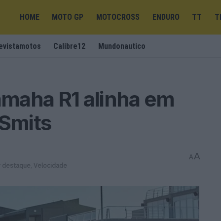
HOME
MOTO GP
MOTOCROSS
ENDURO
TT
T
evistamotos
Calibre12
Mundonautico
maha R1 alinha em
Smits
A
A
r destaque
,
Velocidade