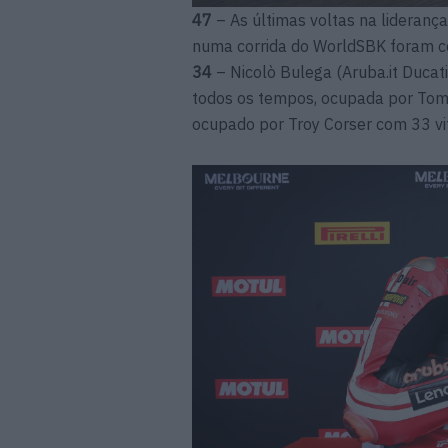
47
– As últimas voltas na lideran
numa corrida do WorldSBK foram c
34
– Nicolò Bulega (Aruba.it Ducati)
todos os tempos, ocupada por Tom S
ocupado por Troy Corser com 33 vit