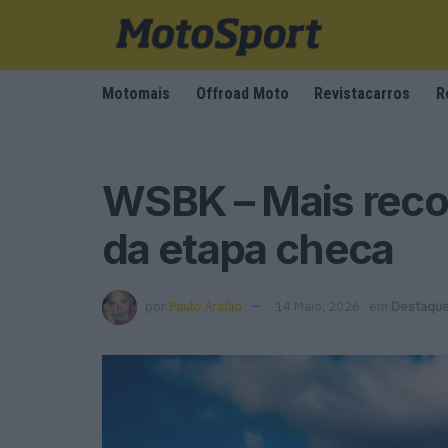
Motomais
Offroad Moto
Revistacarros
R
WSBK – Mais reco
da etapa checa
por
Paulo Araújo
14 Maio, 2026
em
Destaqu