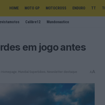
HOME
MOTO GP
MOTOCROSS
ENDURO
TT
T
evistamotos
Calibre12
Mundonautico
rdes em jogo antes
A
e Homepage
,
Mundial Superbikes
,
Newsletter destaque
A