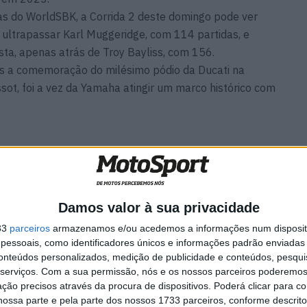
s do WorldSBK, a Corrida 2 deste domingo pode ver
ltrapassar Karl Muggeridge, com 114 partidas, e
ista, apenas atrás de Troy Bayliss, com 156.
s a comemoração do milésimo pódio da Ducati na
sot, foi a vez da Yamaha atingir um marco histórico com
ecchi
MotoGP: Álex Rins afasta
a correr
pressa sobre o futuro ‘Há
Damos valor à sua privacidade
várias opções em cima da
mesa’
33
parceiros
armazenamos e/ou acedemos a informações num dispositi
6 AGOSTO, 2026
essoais, como identificadores únicos e informações padrão enviadas 
conteúdos personalizados, medição de publicidade e conteúdos, pesqui
serviços.
Com a sua permissão, nós e os nossos parceiros poderemos 
ção precisos através da procura de dispositivos. Poderá clicar para co
ossa parte e pela parte dos nossos 1733 parceiros, conforme descrit