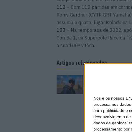
112
– Com 112 partidas em corrida
Remy Gardner (GYTR GRT Yamaha) u
assumir o quarto lugar isolado na l
100
– Na temporada de 2022, apó
Corrida 1, na Superpole Race da Tis
a sua 100ª vitória.
Artigos relacionados
MotoGP: Marco Bezz
recebe luz verde par
em Silverstone
6 AGOSTO, 2026
Nós e os nossos 17
processamos dados p
para publicidade e 
desenvolvimento de 
dados de geolocaliza
processamento por n