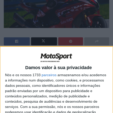
🔊 Ouvir artigo
Damos valor à sua privacidade
Dixon aponta para regresso na Hungria
Nós e os nossos 1733
parceiros
armazenamos e/ou acedemos
a informações num dispositivo, como cookies, e processamos
A equipa Honda HRC, que há dias alinhou em Portimão
dados pessoais, como identificadores únicos e informações
com Somkiat Chantra e Jonathan Rea, confirmou o
padrão enviadas por um dispositivo para publicidade e
mesmo alinhamento de pilotos para a etapa holandesa
conteúdos personalizados, medição de publicidade e
conteúdos, pesquisa de audiências e desenvolvimento de
da Pirelli em Assen de 17 a 19 de abril.
serviços.
Com a sua permissão, nós e os nossos parceiros
poderemos usar identificação e dados de geolocalização