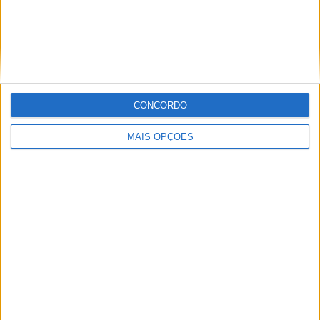
MotoGP: Marco Bezzecchi bate a
concorrência e lidera PR em Silverstone
CONCORDO
POR
MIGUEL FRAGOSO
7 AGOSTO, 2026
MAIS OPÇÕES
MotoGP: Jack Miller compara Yamaha R1 a uma Moto3