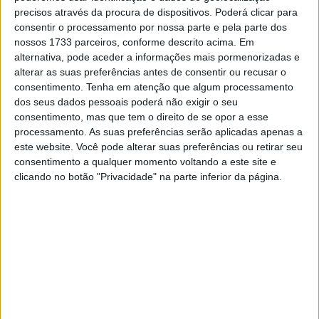
precisos através da procura de dispositivos. Poderá clicar para
consentir o processamento por nossa parte e pela parte dos
nossos 1733 parceiros, conforme descrito acima. Em
alternativa, pode aceder a informações mais pormenorizadas e
alterar as suas preferências antes de consentir ou recusar o
consentimento.
Tenha em atenção que algum processamento
dos seus dados pessoais poderá não exigir o seu
consentimento, mas que tem o direito de se opor a esse
processamento. As suas preferências serão aplicadas apenas a
este website. Você pode alterar suas preferências ou retirar seu
consentimento a qualquer momento voltando a este site e
clicando no botão "Privacidade" na parte inferior da página.
Assim, o piloto de testes Rea irá substituir novamente
Jake Dixon, como já intimara na conferência de imprensa
em Portimão após conseguir pontuar ao acabar 12º na
2ª corrida.
Dixon, que esteve presente em Portugal ainda com o
braço em gesso, continua a recuperar e a recuperação
está a progredir bem e de acordo com as expectativas.