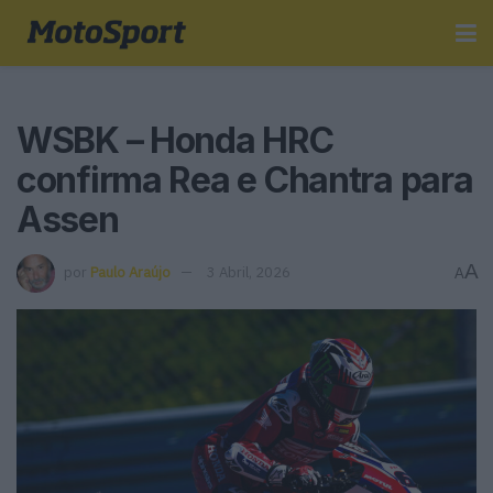
WSBK – Honda HRC
confirma Rea e Chantra para
Assen
A
por
Paulo Araújo
3 Abril, 2026
A