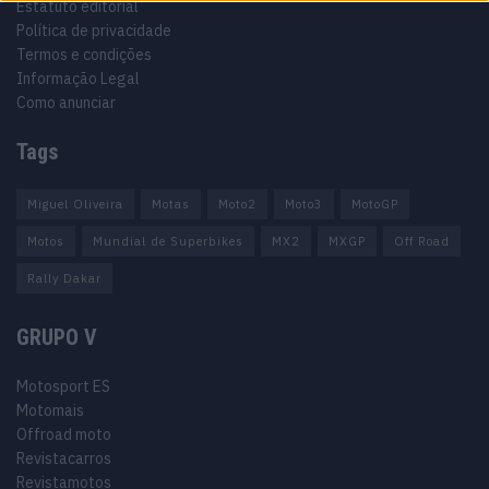
Estatuto editorial
Política de privacidade
Termos e condições
Informação Legal
Como anunciar
Tags
Miguel Oliveira
Motas
Moto2
Moto3
MotoGP
Motos
Mundial de Superbikes
MX2
MXGP
Off Road
Rally Dakar
GRUPO V
Motosport ES
Motomais
Offroad moto
Revistacarros
Revistamotos