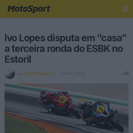
Ivo Lopes disputa em “casa”
a terceira ronda do ESBK no
Estoril
A
por
Miguel Fragoso
4 Julho, 2024
A