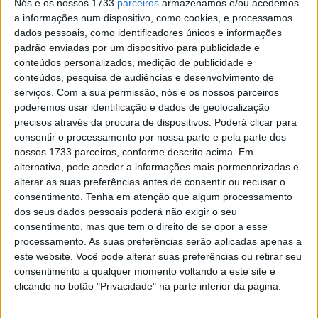
Nós e os nossos 1733
parceiros
armazenamos e/ou acedemos
A caravana de um dos campeonatos de velocidade mais
a informações num dispositivo, como cookies, e processamos
competitivos do mundo, o ESBK, já assentou arraiais no
dados pessoais, como identificadores únicos e informações
traçado do Estoril, onde a partir de amanhã se começa a
padrão enviadas por um dispositivo para publicidade e
disputar a terceira ronda pontuável para este
conteúdos personalizados, medição de publicidade e
conteúdos, pesquisa de audiências e desenvolvimento de
campeonato. A jogar em casa, o piloto da Amadora
serviços.
Com a sua permissão, nós e os nossos parceiros
promete lutar pela vitória em ambas as corridas (sábado
poderemos usar identificação e dados de geolocalização
e domingo), com o intuito de amealhar o máximo de
precisos através da procura de dispositivos. Poderá clicar para
pontos possível, que no final do campeonato lhe permita
consentir o processamento por nossa parte e pela parte dos
nossos 1733 parceiros, conforme descrito acima. Em
revalidar o título de campeão espanhol de velocidade na
alternativa, pode aceder a informações mais pormenorizadas e
categoria rainha, a SBK.
alterar as suas preferências antes de consentir ou recusar o
consentimento.
Tenha em atenção que algum processamento
Depois de uma fim de semana agridoce em Valência, que
dos seus dados pessoais poderá não exigir o seu
se traduziu numa desistência na corrida de sábado e uma
consentimento, mas que tem o direito de se opor a esse
vitória magistral na de domingo, Lopes espera que o
processamento. As suas preferências serão aplicadas apenas a
facto de jogar em casa seja “amuleto” para uma ronda
este website. Você pode alterar suas preferências ou retirar seu
consentimento a qualquer momento voltando a este site e
perfeita, onde o objectivo passa por acumular o máximo
clicando no botão "Privacidade" na parte inferior da página.
de pontos possível.