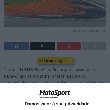
Fonte.Ivo Lopes Racing Team
🔊 Ouvir artigo
O piloto da BMW EasyRace Team já se encontra no
traçado luso para disputar a terceira ronda do
campeonato espanhol de velocidade, na classe SBK: “vai
ser um fim de semana muito duro devido ao calor, mas
temos trabalhado muito forte com o objectivo de lutar
pela vitória”, refere Ivo Lopes.
Damos valor à sua privacidade