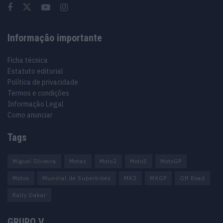
Informação importante
Ficha técnica
Estatuto editorial
Política de privacidade
Termos e condições
Informação Legal
Como anunciar
Tags
Miguel Oliveira
Motas
Moto2
Moto3
MotoGP
Motos
Mundial de Superbikes
MX2
MXGP
Off Road
Rally Dakar
GRUPO V