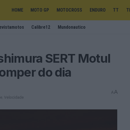
HOME
MOTO GP
MOTOCROSS
ENDURO
TT
T
evistamotos
Calibre12
Mundonautico
oshimura SERT Motul
 romper do dia
A
A
ue
,
Velocidade