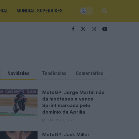
RIAL
MUNDIAL SUPERBIKES
Novidades
Tendências
Comentários
MotoGP: Jorge Martín não
dá hipóteses e vence
Sprint marcada pelo
domínio da Aprilia
8 AGOSTO, 2026
MotoGP: Jack Miller