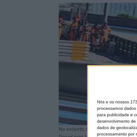
Nós e os nossos 17
processamos dados p
para publicidade e 
desenvolvimento de 
dados de geolocaliza
No entanto, com o Bol d’Or a termi
processamento por n