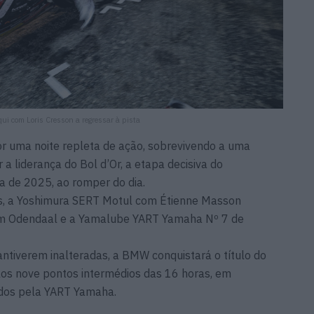
ui com Loris Cresson a regressar à pista
r uma noite repleta de ação, sobrevivendo a uma
a liderança do Bol d’Or, a etapa decisiva do
 de 2025, ao romper do dia.
as, a Yoshimura SERT Motul com Étienne Masson
m Odendaal e a Yamalube YART Yamaha Nº 7 de
antiverem inalteradas, a BMW conquistará o título do
los nove pontos intermédios das 16 horas, em
dos pela YART Yamaha.