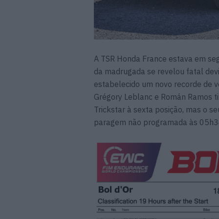
A TSR Honda France estava em se
da madrugada se revelou fatal devi
estabelecido um novo recorde de vo
Grégory Leblanc e Román Ramos t
Trickstar à sexta posição, mas o s
paragem não programada às 05h3