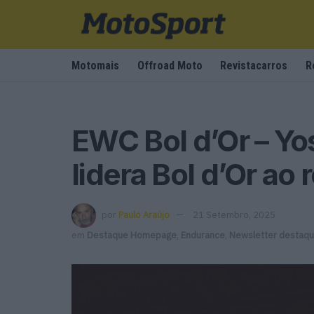
Motomais
Offroad Moto
Revistacarros
R
EWC Bol d’Or – Y
lidera Bol d’Or ao
por
Paulo Araújo
21 Setembro, 2025
em
Destaque Homepage
,
Endurance
,
Newsletter destaq