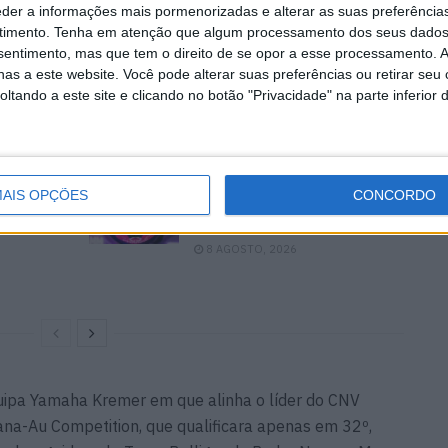
eder a informações mais pormenorizadas e alterar as suas preferência
a liderar a categoria Superstock em 4º da Geral, com
timento.
Tenha em atenção que algum processamento dos seus dados
 título estava com a National Motos Honda logo atrás,
nsentimento, mas que tem o direito de se opor a esse processamento. A
as a este website. Você pode alterar suas preferências ou retirar seu
º25 devido a uma falha no motor durante a noite.
tando a este site e clicando no botão "Privacidade" na parte inferior 
n não dá
MotoGP: Jack Miller prepara
AIS OPÇÕES
CONCORDO
rint
adeus após 16 temporadas
o da
nos Grandes Prémios
8 AGOSTO, 2026
uipa Yamaha Kremer em que alinha o líder do CNV
ana-Au Competition, que qualificara apenas em 32º,