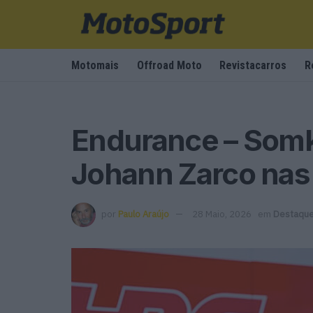
Motomais
Offroad Moto
Revistacarros
R
Endurance – Somki
Johann Zarco nas
por
Paulo Araújo
28 Maio, 2026
em
Destaqu