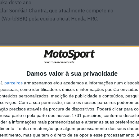
uka deste ano.
scalar Somkiat Chantra, que atualmente compete no
(WorldSBK) pela equipa oficial Honda HRC.
ecchi
MotoGP: Álex Rins afasta
a correr
pressa sobre o futuro ‘Há
várias opções em cima da
mesa’
Damos valor à sua privacidade
6 AGOSTO, 2026
31
parceiros
armazenamos e/ou acedemos a informações num dispositi
essoais, como identificadores únicos e informações padrão enviadas 
conteúdos personalizados, medição de publicidade e conteúdos, pesqui
serviços.
Com a sua permissão, nós e os nossos parceiros poderemos 
ção precisos através da procura de dispositivos. Poderá clicar para co
ossa parte e pela parte dos nossos 1731 parceiros, conforme descrit
eder a informações mais pormenorizadas e alterar as suas preferência
timento.
Tenha em atenção que algum processamento dos seus dados
nsentimento, mas que tem o direito de se opor a esse processamento. A