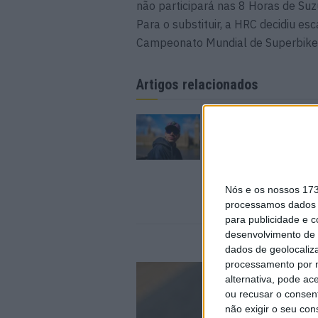
não participará nas 8 Horas de Suz
Para o substituir, a HRC decidiu e
Campeonato Mundial de Superbike 
Artigos relacionados
MotoGP: Marco Bezz
recebe luz verde par
em Silverstone
6 AGOSTO, 2026
Nós e os nossos 17
processamos dados p
para publicidade e 
desenvolvimento de 
dados de geolocaliza
processamento por n
alternativa, pode ac
ou recusar o consen
não exigir o seu co