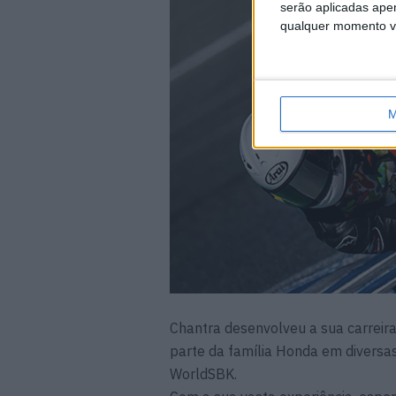
serão aplicadas apen
qualquer momento vol
M
Chantra desenvolveu a sua carreir
parte da família Honda em diversa
WorldSBK.