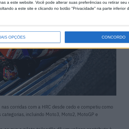
as a este website. Você pode alterar suas preferências ou retirar seu
tando a este site e clicando no botão "Privacidade" na parte inferior 
AIS OPÇÕES
CONCORDO
a nas corridas com a HRC desde cedo e competiu como
s categorias, incluindo Moto3, Moto2, MotoGP e