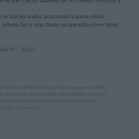
a-se que o piloto tailandês dê um valioso contributo à
 de Suzuka unidas, procurando a quinta vitória
a Johann Zarco uma rápida recuperação, como todos
zuka 8H
Zarco
 décadas no âmbito do motociclismo, viajou pelo mundo
. Já foi piloto de velocidade, team manager, instrutor,
io e televisão, especializando nas modalidades de
GP, SBK e Endurance.