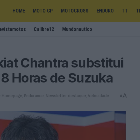
HOME
MOTO GP
MOTOCROSS
ENDURO
TT
T
evistamotos
Calibre12
Mundonautico
at Chantra substitui
 8 Horas de Suzuka
A
e Homepage
,
Endurance
,
Newsletter destaque
,
Velocidade
A