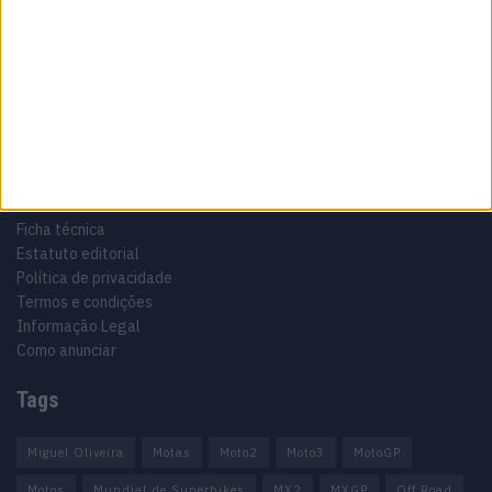
Especialistas em Motos, MotoGP, MXGP, Enduro, SuperBikes,
Motocross, Trial
Informação importante
Ficha técnica
Estatuto editorial
Política de privacidade
Termos e condições
Informação Legal
Como anunciar
Tags
Miguel Oliveira
Motas
Moto2
Moto3
MotoGP
Motos
Mundial de Superbikes
MX2
MXGP
Off Road