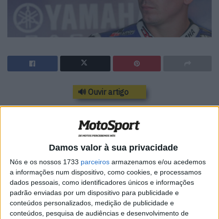
🔊 Ouvir artigo
Matthieu Lussiana irá montar a
Yamaha 18 com Hugo Clère e
Damos valor à sua privacidade
Johan Nigon nas 24 Heures
Nós e os nossos 1733
parceiros
armazenamos e/ou acedemos
Motos.
a informações num dispositivo, como cookies, e processamos
dados pessoais, como identificadores únicos e informações
padrão enviadas por um dispositivo para publicidade e
conteúdos personalizados, medição de publicidade e
conteúdos, pesquisa de audiências e desenvolvimento de