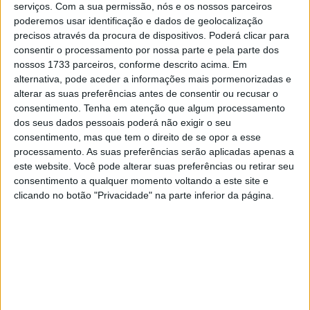
serviços.
Com a sua permissão, nós e os nossos parceiros
poderemos usar identificação e dados de geolocalização
precisos através da procura de dispositivos. Poderá clicar para
consentir o processamento por nossa parte e pela parte dos
nossos 1733 parceiros, conforme descrito acima. Em
alternativa, pode aceder a informações mais pormenorizadas e
alterar as suas preferências antes de consentir ou recusar o
consentimento.
Tenha em atenção que algum processamento
dos seus dados pessoais poderá não exigir o seu
O Francês substitui Bastien Mackels, que vai competir no
consentimento, mas que tem o direito de se opor a esse
campeonato alemão IDM no mesmo fim-de-semana.
processamento. As suas preferências serão aplicadas apenas a
este website. Você pode alterar suas preferências ou retirar seu
A equipa 18 Sapeurs-Pompiers CMS Motostore ajustou a
consentimento a qualquer momento voltando a este site e
clicando no botão "Privacidade" na parte inferior da página.
sua inscrição para libertar Bastien Mackels.
O belga está a competir no IDM Superbike, tendo
terminado em terceiro na primeira ronda no fim-de-
semana passado, e agora participará na segunda ronda
em Most nos dias 12 e 13 de Junho, no mesmo fim-de-
semana que as 24 Heures Motos, após o adiamento da