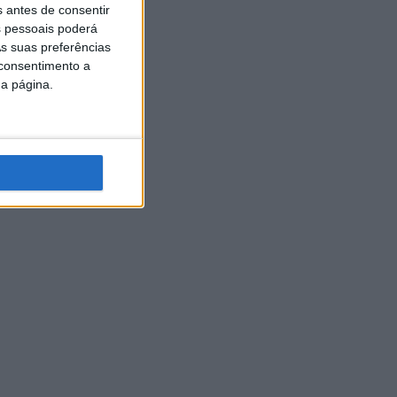
s antes de consentir
 pessoais poderá
s suas preferências
 consentimento a
da página.