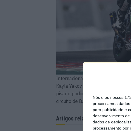
Internacionalmente, estão longe 
Kayla Yakov (19 acima) a dar carta
pisar o pódio nas 200 Milhas de Da
Nós e os nossos 17
circuito de Barber…
processamos dados p
para publicidade e 
desenvolvimento de 
Artigos relacionados
dados de geolocaliza
processamento por n