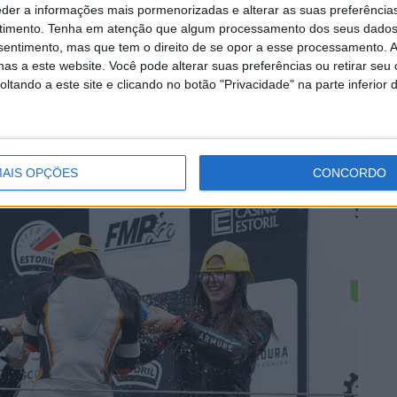
ecchi
MotoGP: Álex Rins afasta
eder a informações mais pormenorizadas e alterar as suas preferência
a correr
pressa sobre o futuro ‘Há
timento.
Tenha em atenção que algum processamento dos seus dados
várias opções em cima da
nsentimento, mas que tem o direito de se opor a esse processamento. A
mesa’
as a este website. Você pode alterar suas preferências ou retirar seu
6 AGOSTO, 2026
tando a este site e clicando no botão "Privacidade" na parte inferior 
AIS OPÇÕES
CONCORDO