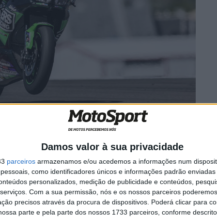
de estar sozinhas, com uma miúda de 18 anos chamada
s nos Estados Unidos, tornando-se a primeira mulher a
Damos valor à sua privacidade
ytona e há dias, a bater o recorde de Supersport no
33
parceiros
armazenamos e/ou acedemos a informações num dispositi
essoais, como identificadores únicos e informações padrão enviadas 
conteúdos personalizados, medição de publicidade e conteúdos, pesqui
serviços.
Com a sua permissão, nós e os nossos parceiros poderemos 
ção precisos através da procura de dispositivos. Poderá clicar para co
ossa parte e pela parte dos nossos 1733 parceiros, conforme descrit