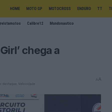
HOME
MOTO GP
MOTOCROSS
ENDURO
TT
T
evistamotos
Calibre12
Mundonautico
 Girl’ chega a
A
A
r destaque
,
Velocidade