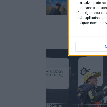
MotoGP: Marco Bezz
alternativa, pode ac
recebe luz verde par
ou recusar o consen
em Silverstone
não exigir o seu co
6 AGOSTO, 2026
serão aplicadas apen
qualquer momento vol
M