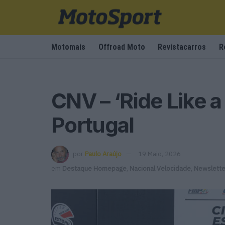
Motomais
Offroad Moto
Revistacarros
R
CNV – ‘Ride Like a
Portugal
por
Paulo Araújo
19 Maio, 2026
em
Destaque Homepage
,
Nacional Velocidade
,
Newslette