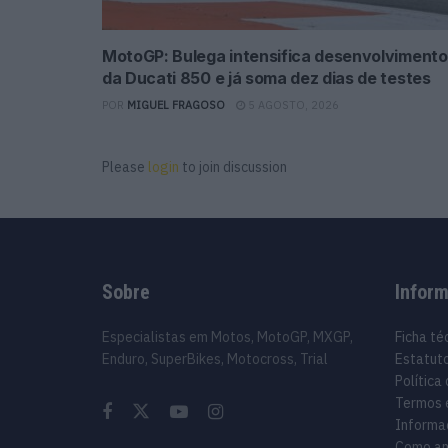
MotoGP: Bulega intensifica desenvolvimento
da Ducati 850 e já soma dez dias de testes
POR
MIGUEL FRAGOSO
5 AGOSTO, 2026
Please
login
to join discussion
Sobre
Infor
Especialistas em Motos, MotoGP, MXGP,
Ficha té
Enduro, SuperBikes, Motocross, Trial
Estatuto
Política
Termos 
Informa
Como an