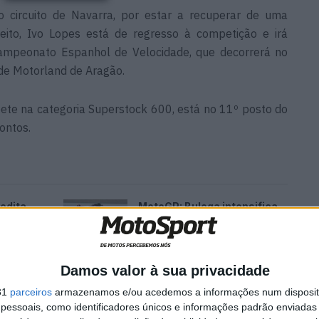
o circuito de Navarra, por estar a recuperar de uma
ireito, Ivo Lopes está de regresso à competição e irá
Campeonato Espanhol de Velocidade, que decorrerá no
 de Motorland de Aragão.
ete na categoria Superstock 600, está no 11º posto do
ontos.
edita
MotoGP: Bulega intensifica
de da
desenvolvimento da Ducati
ada
850 e já soma dez dias de
testes
5 AGOSTO, 2026
Damos valor à sua privacidade
31
parceiros
armazenamos e/ou acedemos a informações num dispositi
essoais, como identificadores únicos e informações padrão enviadas 