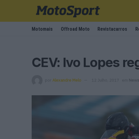
Motomais
Offroad Moto
Revistacarros
R
CEV: Ivo Lopes r
por
Alexandre Melo
12 Julho, 2017
em
News