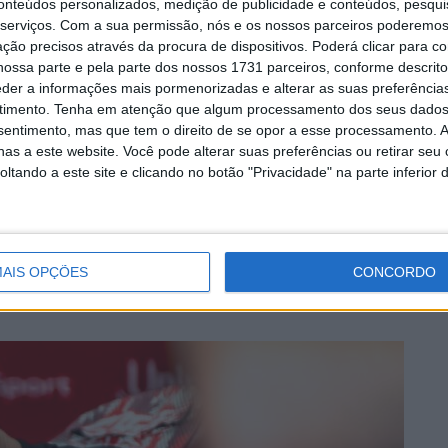
conteúdos personalizados, medição de publicidade e conteúdos, pesqui
serviços.
Com a sua permissão, nós e os nossos parceiros poderemos 
ção precisos através da procura de dispositivos. Poderá clicar para co
dade
Ivo Lopes
ossa parte e pela parte dos nossos 1731 parceiros, conforme descrit
eder a informações mais pormenorizadas e alterar as suas preferência
timento.
Tenha em atenção que algum processamento dos seus dados
nsentimento, mas que tem o direito de se opor a esse processamento. A
as a este website. Você pode alterar suas preferências ou retirar seu
tando a este site e clicando no botão "Privacidade" na parte inferior 
AIS OPÇÕES
CONCORDO