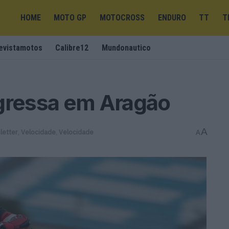
HOME
MOTO GP
MOTOCROSS
ENDURO
TT
T
evistamotos
Calibre12
Mundonautico
egressa em Aragão
A
letter
,
Velocidade
,
Velocidade
A