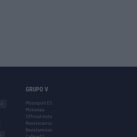
GRUPO V
Motosport ES
o2
Motomais
Offroad moto
Revistacarros
Revistamotos
r
Calibre12