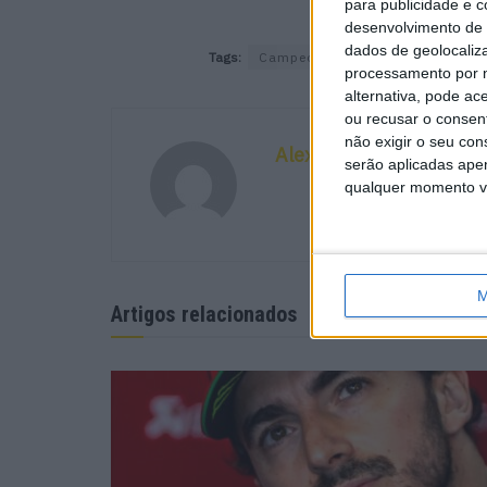
para publicidade e 
desenvolvimento de 
dados de geolocaliza
Tags:
Campeonato Espanhol de Veloci
processamento por n
alternativa, pode ac
ou recusar o consen
não exigir o seu co
Alexandre Melo
serão aplicadas apen
qualquer momento vol
M
Artigos relacionados