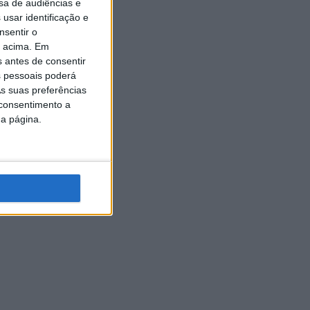
sa de audiências e
usar identificação e
nsentir o
o acima. Em
s antes de consentir
 pessoais poderá
s suas preferências
 consentimento a
da página.