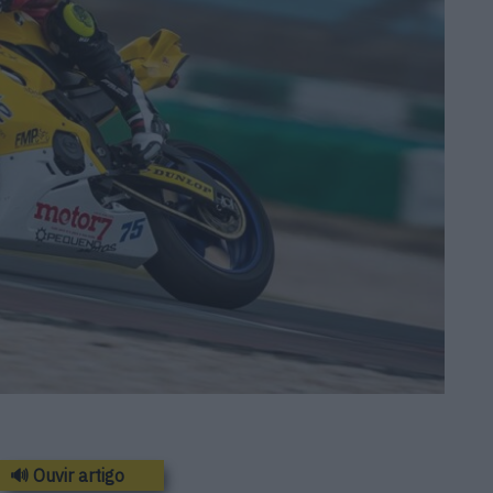
🔊 Ouvir artigo