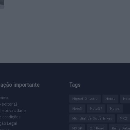
mação importante
Tags
cnica
Miguel Oliveira
Motas
Mot
 editorial
Moto3
MotoGP
Motos
 de privacidade
e condições
Mundial de Superbikes
MX2
ção Legal
MXGP
Off Road
Rally Daka
unciar