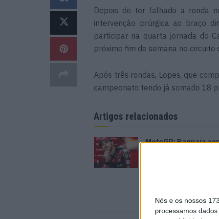
Depois de ter falhado a ronda n
intervenção cirúrgica ao braço d
participar na quarta jornada do 
próximo fim de semana no circuito
Após três rondas, Lopes, que comp
campeonato tendo já somado 18 p
Artigos relacionados
MotoGP: Bagnaia acr
numa segunda meta
época mais equilibr
5 AGOSTO, 2026
Nós e os nossos 17
processamos dados p