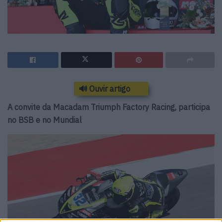
🔊 Ouvir artigo
A convite da Macadam Triumph Factory Racing, participa
no BSB e no Mundial