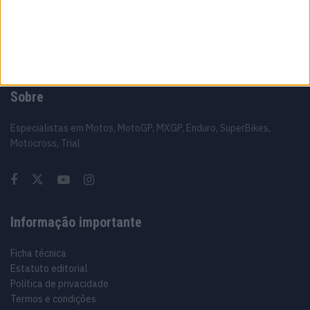
Sobre
Especialistas em Motos, MotoGP, MXGP, Enduro, SuperBikes,
Motocross, Trial
Informação importante
Ficha técnica
Estatuto editorial
Política de privacidade
Termos e condições