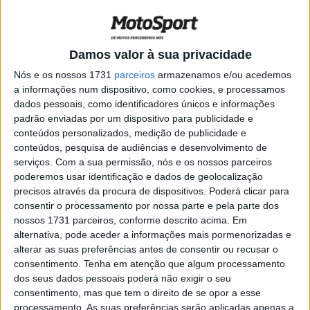
Damos valor à sua privacidade
O piloto Triumph, que já subiu ao pódio no Mundial de
Nós e os nossos 1731
parceiros
armazenamos e/ou acedemos
Supersport, vai juntar-se à Macadam Triumph Factory
a informações num dispositivo, como cookies, e processamos
dados pessoais, como identificadores únicos e informações
Racing no Campeonato Britânico de Supersport. A
padrão enviadas por um dispositivo para publicidade e
Triumph Factory Racing confirmou que Oli Bayliss
conteúdos personalizados, medição de publicidade e
integrará a equipa Macadam Triumph Factory Racing
conteúdos, pesquisa de audiências e desenvolvimento de
para a temporada de 2026 do Campeonato Britânico de
serviços.
Com a sua permissão, nós e os nossos parceiros
poderemos usar identificação e dados de geolocalização
Supersport, substituindo Bradley Perie enquanto este
precisos através da procura de dispositivos. Poderá clicar para
recupera de lesões sofridas nos testes de pré-
consentir o processamento por nossa parte e pela parte dos
temporada em Donington Park. Bayliss, peça
nossos 1731 parceiros, conforme descrito acima. Em
fundamental da família Triumph Factory Racing no
alternativa, pode aceder a informações mais pormenorizadas e
alterar as suas preferências antes de consentir ou recusar o
Campeonato do Mundo de Supersport, irá pilotar a
consentimento.
Tenha em atenção que algum processamento
Triumph Street Triple 765 RS na série britânica, onde, na
dos seus dados pessoais poderá não exigir o seu
sua última participação pela equipa de Dave Wadsworth,
consentimento, mas que tem o direito de se opor a esse
conquistou um segundo lugar no pódio em Snetterton.
processamento. As suas preferências serão aplicadas apenas a