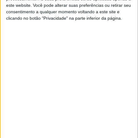
este website. Você pode alterar suas preferências ou retirar seu
Graças à PTR Triumph Factory Racing, ficou acordado que
consentimento a qualquer momento voltando a este site e
o australiano irá disputar tanto o Campeonato do Mundo
clicando no botão "Privacidade" na parte inferior da página.
como o Campeonato Britânico de Supersport esta
temporada, estando a sua estreia na categoria britânica
marcada para Knockhill de 19 a 21 de junho, devido a
conflitos de calendário com as duas primeiras etapas.
Bayliss regressa ao paddock do BSB num momento