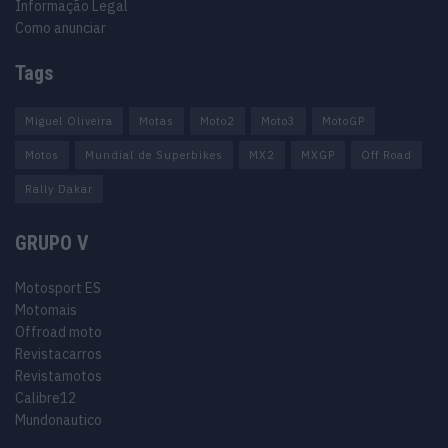
Informação Legal
Como anunciar
Tags
Miguel Oliveira
Motas
Moto2
Moto3
MotoGP
Motos
Mundial de Superbikes
MX2
MXGP
Off Road
Rally Dakar
GRUPO V
Motosport ES
Motomais
Offroad moto
Revistacarros
Revistamotos
Calibre12
Mundonautico