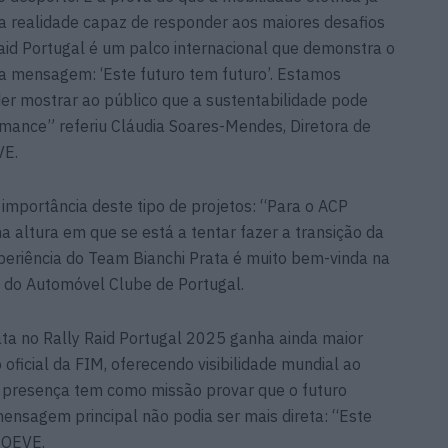
 realidade capaz de responder aos maiores desafios
aid Portugal é um palco internacional que demonstra o
sa mensagem: ‘Este futuro tem futuro’. Estamos
er mostrar ao público que a sustentabilidade pode
ance” referiu Cláudia Soares-Mendes, Diretora de
VE.
mportância deste tipo de projetos: “Para o ACP
a altura em que se está a tentar fazer a transição da
periência do Team Bianchi Prata é muito bem-vinda na
e do Automóvel Clube de Portugal.
ata no Rally Raid Portugal 2025 ganha ainda maior
 oficial da FIM, oferecendo visibilidade mundial ao
ta presença tem como missão provar que o futuro
 mensagem principal não podia ser mais direta: “Este
MOEVE.