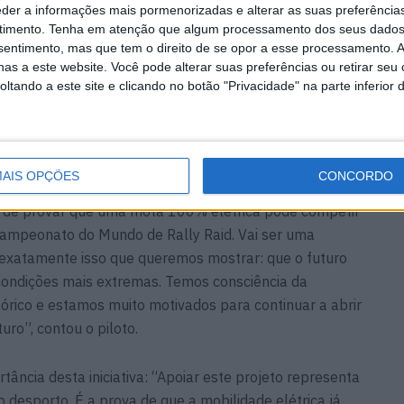
eder a informações mais pormenorizadas e alterar as suas preferência
timento.
Tenha em atenção que algum processamento dos seus dados
nsentimento, mas que tem o direito de se opor a esse processamento. A
as a este website. Você pode alterar suas preferências ou retirar seu
tando a este site e clicando no botão "Privacidade" na parte inferior 
ticipação é mais um momento de demonstrar o
te projeto: “O Rally Raid Portugal é um marco muito
AIS OPÇÕES
CONCORDO
ipa. Depois de termos iniciado este projeto pioneiro
 de provar que uma mota 100% elétrica pode competir
Campeonato do Mundo de Rally Raid. Vai ser uma
é exatamente isso que queremos mostrar: que o futuro
condições mais extremas. Temos consciência da
tórico e estamos muito motivados para continuar a abrir
ro”, contou o piloto.
cia desta iniciativa: “Apoiar este projeto representa
desporto. É a prova de que a mobilidade elétrica já