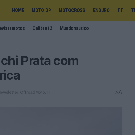
HOME
MOTO GP
MOTOCROSS
ENDURO
TT
T
evistamotos
Calibre12
Mundonautico
chi Prata com
rica
A
ewsletter
,
Offroad Moto
,
TT
A