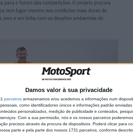
va para o futuro das competições. O projeto procura
ica tem lugar mesmo nas condições mais duras do
 zero e em linha com os desafios ambientais do
Damos valor à sua privacidade
31
parceiros
armazenamos e/ou acedemos a informações num dispositi
essoais, como identificadores únicos e informações padrão enviadas 
conteúdos personalizados, medição de publicidade e conteúdos, pesqui
serviços.
Com a sua permissão, nós e os nossos parceiros poderemos 
ção precisos através da procura de dispositivos. Poderá clicar para co
ossa parte e pela parte dos nossos 1731 parceiros, conforme descrit