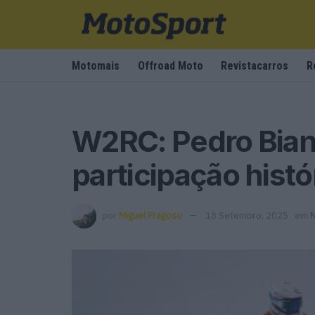
Motomais
Offroad Moto
Revistacarros
R
W2RC: Pedro Bian
participação histó
por
Miguel Fragoso
18 Setembro, 2025
em
N