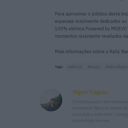
Para aproximar o público desta exp
especiais totalmente dedicados ao
100% elétrica Powered by MOEVE” q
momentos raramente revelados das 
Mais informações sobre o Rally Rai
Tags:
elétrica
Moeve
Pedro Bianc
Miguel Fragoso
Jornalista para o site motosp
motorizado. Nasci no mundo das
associada a este meio. Consegu
um privilégio enorme.