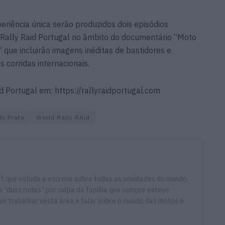
eriência única serão produzidos dois episódios
 Rally Raid Portugal no âmbito do documentário “Moto
ue incluirão imagens inéditas de bastidores e
corridas internacionais.
d Portugal em: https://rallyraidportugal.com
hi Prata
World Rally RAid
ort que estuda e escreve sobre todas as novidades do mundo
 “duas rodas” por culpa da família que sempre esteve
ir trabalhar nesta área e falar sobre o mundo das motos é