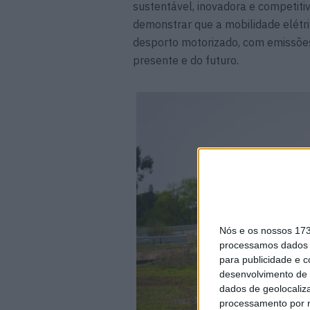
sustentável, inovadora e competiti
demonstrar que a mobilidade elétr
desporto motorizado, com emissões
presente e do futuro.
Nós e os nossos 17
processamos dados p
para publicidade e 
desenvolvimento de 
dados de geolocaliza
processamento por n