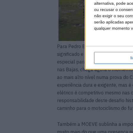
alternativa, pode ac
ou recusar o consen
não exigir o seu co
serão aplicadas apen
qualquer momento vol
Para Pedro Bianchi Prata esta par
significado e a competitividade des
M
especial para mim e para toda a equ
nas Bajas, chega agora o momento
ao mais alto nível numa prova do 
experiência dura e exigente, mas 
elétrico é competitivo mesmo nas 
responsabilidade deste desafio his
caminho para o motociclismo do futu
Também a MOEVE sublinha a importân
muito mais do que uma presença no 