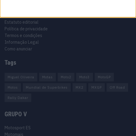
Informação importante
Ficha técnica
Estatuto editorial
Política de privacidade
Termos e condições
Informação Legal
Como anunciar
Tags
Miguel Oliveira
Motas
Moto2
Moto3
MotoGP
Motos
Mundial de Superbikes
MX2
MXGP
Off Road
Rally Dakar
GRUPO V
Motosport ES
Motomais