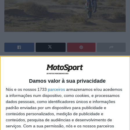
🔊 Ouvir artigo
Xavier de Soultrait venceu esta sexta-feira a derradeira
Damos valor à sua privacidade
etapa do Rally de Merzouga, os derradeiros 50
Nós e os nossos 1733
parceiros
armazenamos e/ou acedemos
quilómetros cronometrados com o famoso Grande
a informações num dispositivo, como cookies, e processamos
Prémio das Dunas um final apoteótico para a prova
dados pessoais, como identificadores únicos e informações
marroquina.
padrão enviadas por um dispositivo para publicidade e
conteúdos personalizados, medição de publicidade e
O piloto francês da Yamaha foi o mais rápido na última
conteúdos, pesquisa de audiências e desenvolvimento de
etapa da prova relegando o português. Joaquim
serviços.
Com a sua permissão, nós e os nossos parceiros