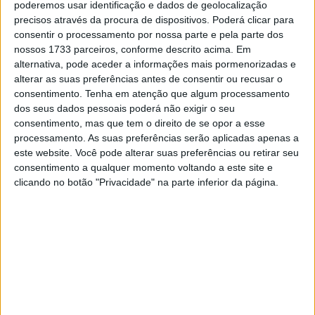
Rodrigues (Hero Motosports) para o segundo lugar a
poderemos usar identificação e dados de geolocalização
precisos através da procura de dispositivos. Poderá clicar para
0,03s, enquanto Ivan Cervantes (KTM) terminou na
consentir o processamento por nossa parte e pela parte dos
terceira posição a 0,06s do vencedor. Já Mário Patrão
nossos 1733 parceiros, conforme descrito acima. Em
(KTM) foi 13º a 02,28s de Soultrait.
alternativa, pode aceder a informações mais pormenorizadas e
alterar as suas preferências antes de consentir ou recusar o
NA classificação geral, Xavier Soultrait é o vencedor da
consentimento.
Tenha em atenção que algum processamento
edição 2017 do Rally de Merzouga, relegando para o
dos seus dados pessoais poderá não exigir o seu
consentimento, mas que tem o direito de se opor a esse
segundo lugar Gerard Farres (KTM) a 13,07s, enquanto
processamento. As suas preferências serão aplicadas apenas a
Franco Caime (Yamaha) ocupou o lugar mais baixo do
este website. Você pode alterar suas preferências ou retirar seu
pódio a 22,31s.
consentimento a qualquer momento voltando a este site e
clicando no botão "Privacidade" na parte inferior da página.
Artigos relacionados
MotoGP: Jorge Martín faz história em
Silverstone com pole e recorde absoluto
8 AGOSTO, 2026
MotoGP: Morbidelli e Lecuona conquistam
as últimas vagas na Q2 em Silverstone