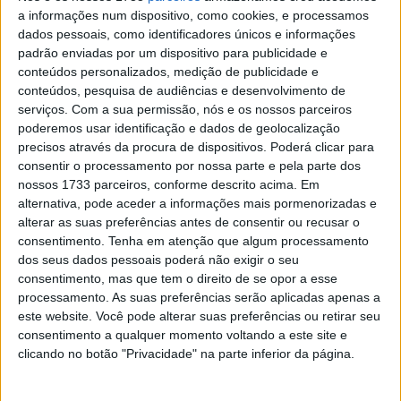
Com
erros de navegação
e
quedas feias
à mistura o novo
a informações num dispositivo, como cookies, e processamos
líder da corrida é Matthias Walkner, que foi também o
dados pessoais, como identificadores únicos e informações
homem que levou para casa a vitória na etapa.
O piloto
padrão enviadas por um dispositivo para publicidade e
conteúdos personalizados, medição de publicidade e
austríaco pode ter construído, de certa forma inesperada,
conteúdos, pesquisa de audiências e desenvolvimento de
uma vantagem decisiva para si e a KTM, pois tem
serviços.
Com a sua permissão, nós e os nossos parceiros
39m42s de vantagem para o novo segundo classificado,
poderemos usar identificação e dados de geolocalização
que é Joan Barreda Bort. O piloto espanhol, que não está
precisos através da procura de dispositivos. Poderá clicar para
consentir o processamento por nossa parte e pela parte dos
na máxima força física, continua em busca do seu sonho
nossos 1733 parceiros, conforme descrito acima. Em
e continua a ser a grande esperança da Honda em
alternativa, pode aceder a informações mais pormenorizadas e
conjunto com Kevin Benavides.
alterar as suas preferências antes de consentir ou recusar o
consentimento.
Tenha em atenção que algum processamento
O piloto argentino parecia ir a caminho de um dia de
dos seus dados pessoais poderá não exigir o seu
sonho em solo pátrio, mas um erro de navegação, pode
consentimento, mas que tem o direito de se opor a esse
processamento. As suas preferências serão aplicadas apenas a
ter deitado tudo a perder no que diz respeito à vitória
este website. Você pode alterar suas preferências ou retirar seu
final. Benavides está a 41m23s do primeiro lugar num dia
consentimento a qualquer momento voltando a este site e
que virou pesadelo, pois o seu
irmão mais novo disse
clicando no botão "Privacidade" na parte inferior da página.
adeus ao seu primeiro Dakar.