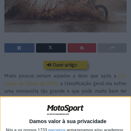
🔊 Ouvir artigo
Muito poucos seriam aqueles a dizer que após a
10ª
etapa do Dakar de 2018
a classificação geral iria sofrer
uma reviravolta tão grande e que pode muito bem ter
sido decisiva para o desfecho de um evento, que termina
no próximo sábado na cidade argentina de Córdoba. Isto
tendo sempre presente que tudo pode ainda mudar ou
esta corrida não tivesse como nome: Dakar!
Damos valor à sua privacidade
Nós e os nossos 1733
parceiros
armazenamos e/ou acedemos