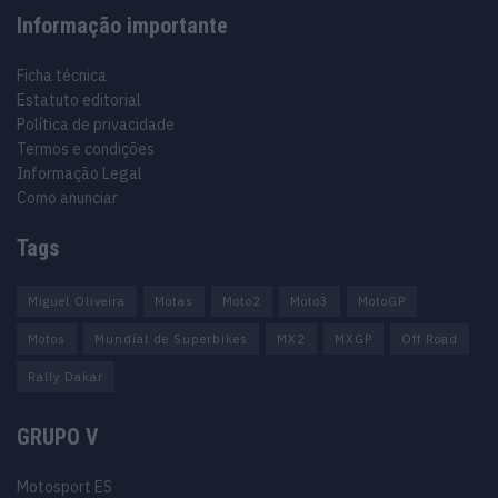
Informação importante
Ficha técnica
Estatuto editorial
Política de privacidade
Termos e condições
Informação Legal
Como anunciar
Tags
Miguel Oliveira
Motas
Moto2
Moto3
MotoGP
Motos
Mundial de Superbikes
MX2
MXGP
Off Road
Rally Dakar
GRUPO V
Motosport ES