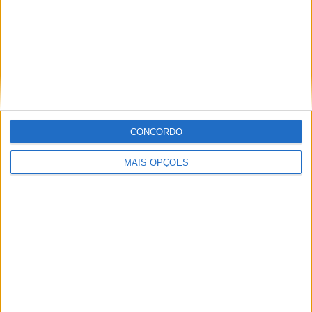
Tags:
Antoine Méo
Dakar 2018
Dani Oliveras
Joan Barreda Bort
Johnny Aubert
Kevin Benavides
Matthias Walkner
Pablo Quintanilla
Ricky Brabec
CONCORDO
Stefan Svitko
Toby Price
MAIS OPÇÕES
Alexandre Melo