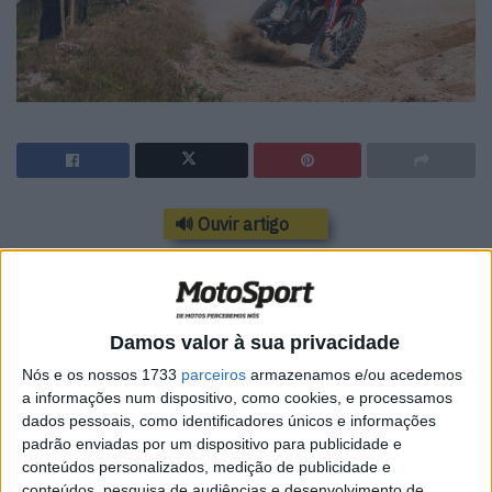
🔊 Ouvir artigo
Gonçalo Amaral triunfa em Rally3, mas Salvador foi
azarado na Super Especial
Final de bp Ultimate Rally-Raid Portugal agridoce para a
Damos valor à sua privacidade
equipa Wingmotor Honda, na jornada portuguesa do
Nós e os nossos 1733
parceiros
armazenamos e/ou acedemos
World Championship Rally Raid. Salvador Amaral foi o
a informações num dispositivo, como cookies, e processamos
dados pessoais, como identificadores únicos e informações
mais rápido na especial cronometrada de 101
padrão enviadas por um dispositivo para publicidade e
quilómetros, com partida e chegada a Loulé, onde foi
conteúdos personalizados, medição de publicidade e
secundado pelo seu irmão Gonçalo que gastou mais 26s.
conteúdos, pesquisa de audiências e desenvolvimento de