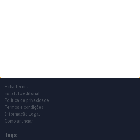
Sobre
Especialistas em Motos, MotoGP, MXGP, Enduro, SuperBikes,
Motocross, Trial
Informação importante
Ficha técnica
Estatuto editorial
Política de privacidade
Termos e condições
Informação Legal
Como anunciar
Tags