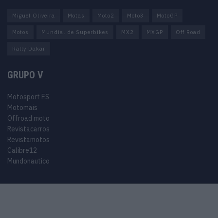
Miguel Oliveira
Motas
Moto2
Moto3
MotoGP
Motos
Mundial de Superbikes
MX2
MXGP
Off Road
Rally Dakar
GRUPO V
Motosport ES
Motomais
Offroad moto
Revistacarros
Revistamotos
Calibre12
Mundonautico
© 2024 Motosport copyright