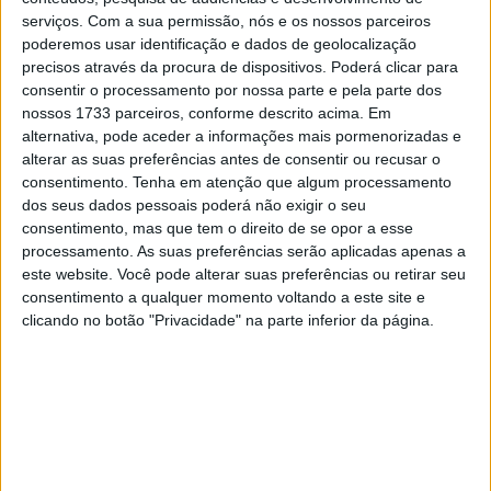
serviços.
Com a sua permissão, nós e os nossos parceiros
poderemos usar identificação e dados de geolocalização
precisos através da procura de dispositivos. Poderá clicar para
consentir o processamento por nossa parte e pela parte dos
nossos 1733 parceiros, conforme descrito acima. Em
alternativa, pode aceder a informações mais pormenorizadas e
alterar as suas preferências antes de consentir ou recusar o
consentimento.
Tenha em atenção que algum processamento
dos seus dados pessoais poderá não exigir o seu
consentimento, mas que tem o direito de se opor a esse
processamento. As suas preferências serão aplicadas apenas a
este website. Você pode alterar suas preferências ou retirar seu
consentimento a qualquer momento voltando a este site e
clicando no botão "Privacidade" na parte inferior da página.
A prova terminou com uma Super Especial de apenas
dois quilómetros onde Salvador Amaral teve a
infelicidade extrema de ver, impotente, a sua moto não
arrancar devido a um problema elétrico. Gonçalo Amaral
confirmou a vitória na classificação Rally3, repetindo
assim o sucesso de 2024, mas gorou-se a “dobradinha”