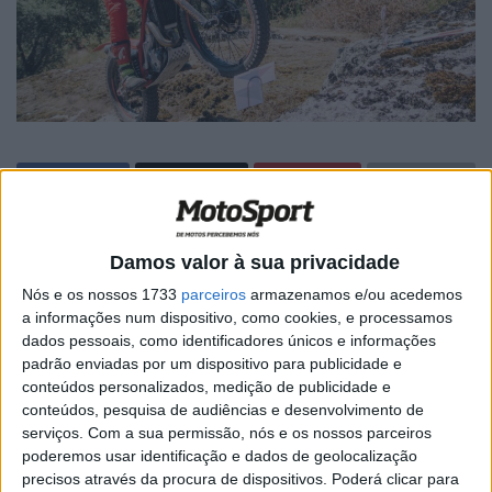
🔊 Ouvir artigo
Damos valor à sua privacidade
A temporada 2025 do Campeonato Nacional de Trial
Nós e os nossos 1733
parceiros
armazenamos e/ou acedemos
arranca em Barcelos no próximo domingo, 25 de maio.
a informações num dispositivo, como cookies, e processamos
dados pessoais, como identificadores únicos e informações
O Campeonato Nacional de Trial 2025 começa no
padrão enviadas por um dispositivo para publicidade e
próximo domingo, 25 de maio, no Monte do Facho, em
conteúdos personalizados, medição de publicidade e
conteúdos, pesquisa de audiências e desenvolvimento de
Barcelos, com uma prova organizada pela A.C. Moto
serviços.
Com a sua permissão, nós e os nossos parceiros
Galos de Barcelos.
poderemos usar identificação e dados de geolocalização
precisos através da procura de dispositivos. Poderá clicar para
A prova terá o seu ‘quartel-general’ junto à capela da