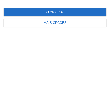
CONCORDO
MAIS OPÇÕES
MotoGP: Alex Márquez acredita que a Aprilia está
fora do alcance da Ducati em Silverstone
POR
MIGUEL FRAGOSO
9 AGOSTO, 2026
Please
login
to join discussion
Novidades
Tendências
Comentários
MotoGP: Argentina cada vez mais perto de