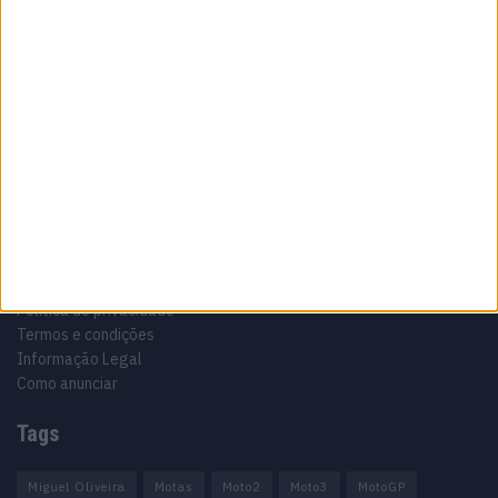
Sobre
Especialistas em Motos, MotoGP, MXGP, Enduro, SuperBikes,
Motocross, Trial
Informação importante
Ficha técnica
Estatuto editorial
Política de privacidade
Termos e condições
Informação Legal
Como anunciar
Tags
Miguel Oliveira
Motas
Moto2
Moto3
MotoGP