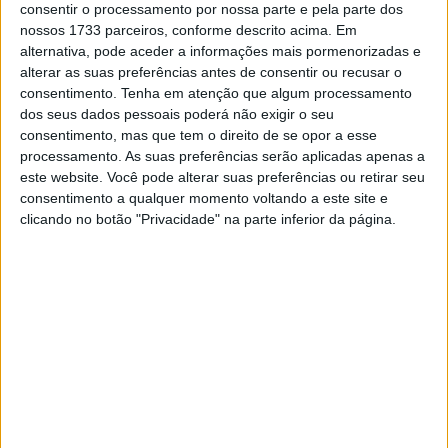
consentir o processamento por nossa parte e pela parte dos
Senhora do Facho, na freguesia de Oliveira, Barcelos
nossos 1733 parceiros, conforme descrito acima. Em
(localização abaixo) e será composta por um percurso
alternativa, pode aceder a informações mais pormenorizadas e
alterar as suas preferências antes de consentir ou recusar o
com nove zonas pontuáveis a percorrer em três voltas
consentimento.
Tenha em atenção que algum processamento
(para as classes TR1 Elite, TR2, TR3 e TR4), com as
dos seus dados pessoais poderá não exigir o seu
classes de Infantis e Iniciados a cumprirem cinco zonas e
consentimento, mas que tem o direito de se opor a esse
quatro voltas.
processamento. As suas preferências serão aplicadas apenas a
este website. Você pode alterar suas preferências ou retirar seu
consentimento a qualquer momento voltando a este site e
Artigos relacionados
clicando no botão "Privacidade" na parte inferior da página.
MotoGP: Argentina cada vez mais perto de
voltar ao Mundial em 2027
9 AGOSTO, 2026
MotoGP: Alex Márquez acredita que a
Aprilia está fora do alcance da Ducati em
Silverstone
9 AGOSTO, 2026