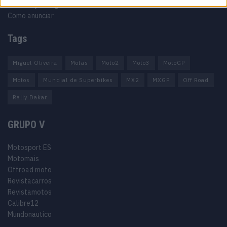
Informação Legal
Como anunciar
Tags
Miguel Oliveira
Motas
Moto2
Moto3
MotoGP
Motos
Mundial de Superbikes
MX2
MXGP
Off Road
Rally Dakar
GRUPO V
Motosport ES
Motomais
Offroad moto
Revistacarros
Revistamotos
Calibre12
Mundonautico