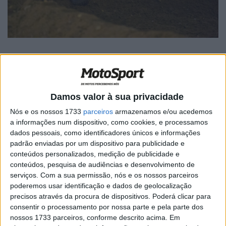
🔊 Ouvir artigo
Damos valor à sua privacidade
Nós e os nossos 1733
parceiros
armazenamos e/ou acedemos
Arrancou ontem à noite em Caraguatatuba (São Paulo)
a informações num dispositivo, como cookies, e processamos
mais uma temporada do competitivo Arena Cross Brasil.
dados pessoais, como identificadores únicos e informações
Mais uma vez as cores portuguesas são defendidas por
padrão enviadas por um dispositivo para publicidade e
Paulo Alberto, piloto que representa a Honda Brasil na
conteúdos personalizados, medição de publicidade e
categoria Pro.
conteúdos, pesquisa de audiências e desenvolvimento de
serviços.
Com a sua permissão, nós e os nossos parceiros
A chuva que caiu complicou o terreno e dificultou ainda
poderemos usar identificação e dados de geolocalização
precisos através da procura de dispositivos. Poderá clicar para
mais a vida dos concorrentes pelo que a segunda manga
consentir o processamento por nossa parte e pela parte dos
foi cancelada por forma a salvaguardar a segurança dos
nossos 1733 parceiros, conforme descrito acima. Em
pilotos. Depois de ter sido o segundo mais veloz nos