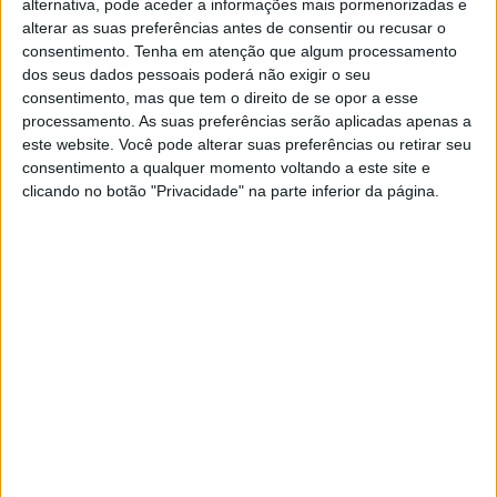
alternativa, pode aceder a informações mais pormenorizadas e
treinos cronometrados, Alberto terminou a primeira única
alterar as suas preferências antes de consentir ou recusar o
consentimento.
Tenha em atenção que algum processamento
manga realizada bem como o evento no sétimo posto,
dos seus dados pessoais poderá não exigir o seu
numa corrida que teve em Jean Ramos o vencedor.
consentimento, mas que tem o direito de se opor a esse
processamento. As suas preferências serão aplicadas apenas a
este website. Você pode alterar suas preferências ou retirar seu
consentimento a qualquer momento voltando a este site e
Artigos relacionados
clicando no botão "Privacidade" na parte inferior da página.
MotoGP: Jorge Martín não dá hipóteses e
vence Sprint marcada pelo domínio da
Aprilia
8 AGOSTO, 2026
MotoGP: Jack Miller prepara adeus após 16
temporadas nos Grandes Prémios
8 AGOSTO, 2026