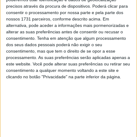
corrida.
precisos através da procura de dispositivos. Poderá clicar para
consentir o processamento por nossa parte e pela parte dos
Liam Everts obteve o seu melhor resultado em algum
nossos 1731 parceiros, conforme descrito acima. Em
tempo, ficando no segundo lugar geral pela Nestaan
alternativa, pode aceder a informações mais pormenorizadas e
Husqvarna Factory Racing, com o companheiro de equipa
alterar as suas preferências antes de consentir ou recusar o
de Längenfelder, Sacha Coenen, em terceiro.
consentimento.
Tenha em atenção que algum processamento
dos seus dados pessoais poderá não exigir o seu
consentimento, mas que tem o direito de se opor a esse
processamento. As suas preferências serão aplicadas apenas a
este website. Você pode alterar suas preferências ou retirar seu
consentimento a qualquer momento voltando a este site e
clicando no botão "Privacidade" na parte inferior da página.
Fonte:Samo Vidic / Red Bull Content Pool