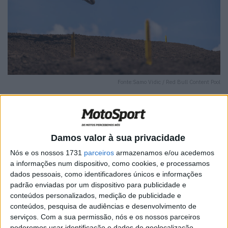
Fonte:Samo Vidic / Red Bull Content Pool
Damos valor à sua privacidade
🔊 Ouvir artigo
Nós e os nossos 1731
parceiros
armazenamos e/ou acedemos
O MX2 viu a conclusão de um fim de semana perfeito
a informações num dispositivo, como cookies, e processamos
dados pessoais, como identificadores únicos e informações
para Simon Längenfelder, da Red Bull KTM Factory
padrão enviadas por um dispositivo para publicidade e
Racing, que demonstrou paciência para lutar pelo
conteúdos personalizados, medição de publicidade e
primeiro lugar na primeira corrida antes de conquistar
conteúdos, pesquisa de audiências e desenvolvimento de
uma vitória onde liderou do início ao fim na segunda
serviços.
Com a sua permissão, nós e os nossos parceiros
poderemos usar identificação e dados de geolocalização