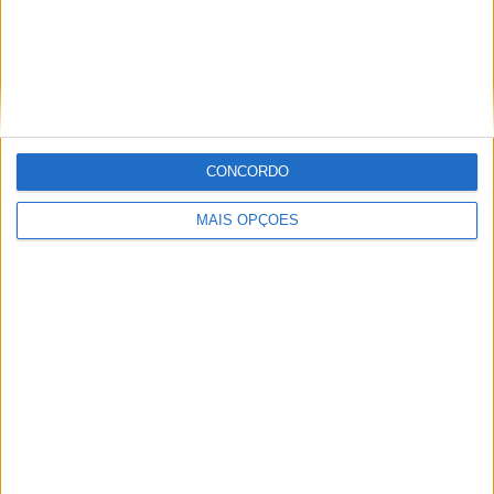
MotoGP: Iker Lecuona ambiciona Top 10 em
Silverstone
CONCORDO
POR
MIGUEL FRAGOSO
6 AGOSTO, 2026
MAIS OPÇÕES