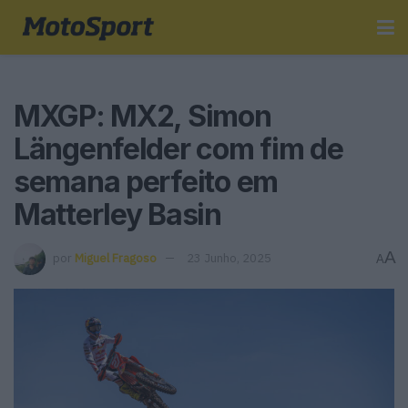
MXGP: MX2, Simon
Längenfelder com fim de
semana perfeito em
Matterley Basin
A
por
Miguel Fragoso
23 Junho, 2025
A