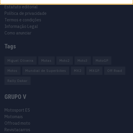
Ficha técnica
Estatuto editorial
Política de privacidade
Termos e condições
Informação Legal
Como anunciar
Tags
Miguel Oliveira
Motas
Moto2
Moto3
MotoGP
Motos
Mundial de Superbikes
MX2
MXGP
Off Road
Rally Dakar
GRUPO V
Motosport ES
Motomais
Offroad moto
Revistacarros