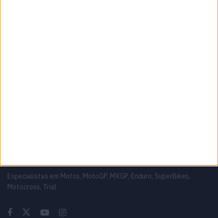
6 AGOSTO, 2026
MotoGP – Bagger World Cup dá as boas-
vindas a Max Toth em Silverstone
6 AGOSTO, 2026
MotoGP: Bagnaia acredita numa segunda
metade da época mais equilibrada
5 AGOSTO, 2026
Sobre
Especialistas em Motos, MotoGP, MXGP, Enduro, SuperBikes,
Motocross, Trial