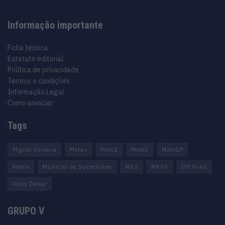
Informação importante
Ficha técnica
Estatuto editorial
Política de privacidade
Termos e condições
Informação Legal
Como anunciar
Tags
Miguel Oliveira
Motas
Moto2
Moto3
MotoGP
Motos
Mundial de Superbikes
MX2
MXGP
Off Road
Rally Dakar
GRUPO V