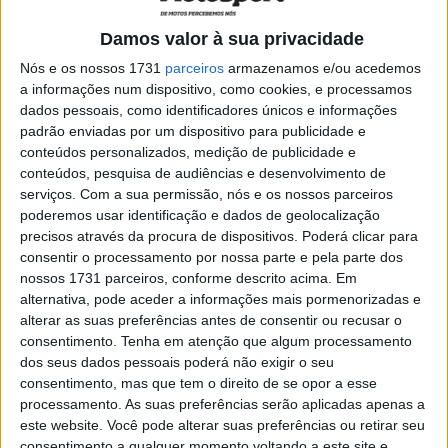
Damos valor à sua privacidade
Nós e os nossos 1731
parceiros
armazenamos e/ou acedemos
a informações num dispositivo, como cookies, e processamos
dados pessoais, como identificadores únicos e informações
O barulho, a atmosfera, os penhascos e o caos – só pode
padrão enviadas por um dispositivo para publicidade e
ser o MXGP de
Trentino
, e os fãs de todas as
conteúdos personalizados, medição de publicidade e
conteúdos, pesquisa de audiências e desenvolvimento de
nacionalidades agitaram as encostas de “Il Ciclamino”
serviços.
Com a sua permissão, nós e os nossos parceiros
para a quinta etapa do Campeonato Mundial de
poderemos usar identificação e dados de geolocalização
Motocross de 2026! Caiu um dilúvio precisamente
precisos através da procura de dispositivos. Poderá clicar para
quando a primeira corrida de MX2 estava a começar, mas
consentir o processamento por nossa parte e pela parte dos
nossos 1731 parceiros, conforme descrito acima. Em
com inúmeras ultrapassagens em duas batalhas pelo
alternativa, pode aceder a informações mais pormenorizadas e
pelotão, a estrela da Honda HRC Petronas, Jeffrey
alterar as suas preferências antes de consentir ou recusar o
Herlings, conquistou a sua 114ª vitória em Grandes
consentimento.
Tenha em atenção que algum processamento
Prémios, a sexta neste circuito e, inacreditavelmente, a
dos seus dados pessoais poderá não exigir o seu
consentimento, mas que tem o direito de se opor a esse
19ª em Itália!
processamento. As suas preferências serão aplicadas apenas a
“The Bullet” não conseguiu parar Tim Gajser na segunda
este website. Você pode alterar suas preferências ou retirar seu
corrida, já que o esloveno levou os seus muitos fãs ao
consentimento a qualquer momento voltando a este site e