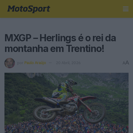
MXGP – Herlings é o rei da
montanha em Trentino!
A
por
Paulo Araújo
20 Abril, 2026
A